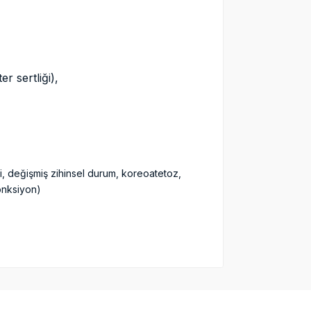
r sertliği),
i, değişmiş zihinsel durum, koreoatetoz,
disfonksiyon)