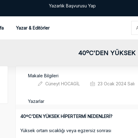
Yazarlık Başvurusu Yap
fa
Yazar & Editörler
40ºC'DEN YÜKSEK 
Makale Bilgileri
Cüneyt HOCAGİL
23 Ocak 2024 Salı
Yazarlar
40ºC'DEN YÜKSEK HİPERTERMİ NEDENLERİ?
Yüksek ortam sıcaklığı veya egzersiz sonrası