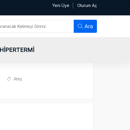
Yeni Üye
Oturum Aç
Ara
HİPERTERMİ
Ateş