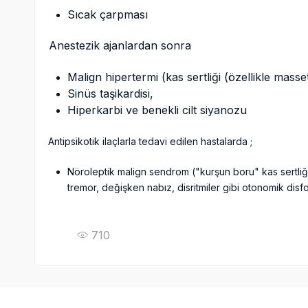
Sıcak çarpması
Anestezik ajanlardan sonra
Malign hipertermi (kas sertliği (özellikle massete
Sinüs taşikardisi,
Hiperkarbi ve benekli cilt siyanozu
Antipsikotik ilaçlarla tedavi edilen hastalarda ;
Nöroleptik malign sendrom ("kurşun boru" kas sertliğ
tremor, değişken nabız, disritmiler gibi otonomik 
710