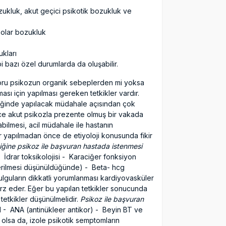
ozukluk, akut geçici psikotik bozukluk ve
ipolar bozukluk
ukları
 bazı özel durumlarda da oluşabilir.
oru psikozun organik sebeplerden mi yoksa
ası için yapılması gereken tetkikler vardır.
kliniğinde yapılacak müdahale açısından çok
e akut psikozla prezente olmuş bir vakada
bilmesi, acil müdahale ile hastanın
er yapılmadan önce de etiyoloji konusunda fikir
iniğine psikoz ile başvuran hastada istenmesi
İdrar toksikolojisi - Karaciğer fonksiyon
verilmesi düşünüldüğünde) - Beta- hcg
ulguların dikkatli yorumlanması kardiyovasküler
z eder. Eğer bu yapılan tetkikler sonucunda
tetkikler düşünülmelidir.
Psikoz ile başvuran
- ANA (antinükleer antikor) - Beyin BT ve
olsa da, izole psikotik semptomların