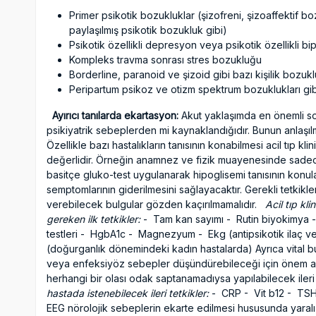
Primer psikotik bozukluklar (şizofreni, şizoaffektif b
paylaşılmış psikotik bozukluk gibi)
Psikotik özellikli depresyon veya psikotik özellikli b
Kompleks travma sonrası stres bozukluğu
Borderline, paranoid ve şizoid gibi bazı kişilik bozukl
Peripartum psikoz ve otizm spektrum bozuklukları gibi
Ayırıcı tanılarda ekartasyon:
Akut yaklaşımda en önemli s
psikiyatrik sebeplerden mi kaynaklandığıdır. Bunun anlaşılm
Özellikle bazı hastalıkların tanısının konabilmesi acil tıp 
değerlidir. Örneğin anamnez ve fizik muayenesinde sadec
basitçe gluko-test uygulanarak hipoglisemi tanısının konula
semptomlarının giderilmesini sağlayacaktır. Gerekli tetkikl
verebilecek bulgular gözden kaçırılmamalıdır.
Acil tıp kl
gereken ilk tetkikler:
- Tam kan sayımı - Rutin biyokimya - 
testleri - HgbA1c - Magnezyum - Ekg (antipsikotik ilaç 
(doğurganlık dönemindeki kadın hastalarda) Ayrıca vital b
veya enfeksiyöz sebepler düşündürebileceği için önem ar
herhangi bir olası odak saptanamadıysa yapılabilecek ileri 
hastada istenebilecek ileri tetkikler:
- CRP - Vit b12 - TSH 
EEG nörolojik sebeplerin ekarte edilmesi hususunda yaralı 