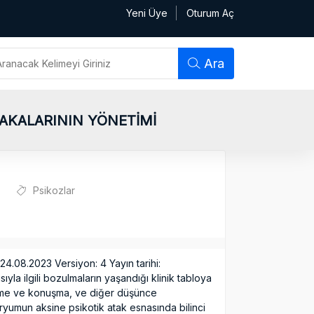
Yeni Üye
Oturum Aç
Ara
 VAKALARININ YÖNETİMİ
Psikozlar
24.08.2023 Versiyon: 4 Yayın tarihi:
ıyla ilgili bozulmaların yaşandığı klinik tabloya
ünme ve konuşma, ve diğer düşünce
iryumun aksine psikotik atak esnasında bilinci