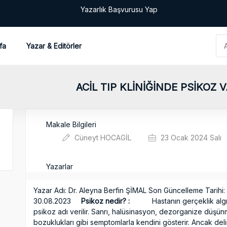
Yazarlık Başvurusu Yap
fa
Yazar & Editörler
ACİL TIP KLİNİĞİNDE PSİKOZ
Makale Bilgileri
Cüneyt HOCAGİL
23 Ocak 2024 Salı
Yazarlar
Yazar Adı: Dr. Aleyna Berfin ŞİMAL Son Güncelleme Tarihi: 
30.08.2023
Psikoz nedir? :
Hastanın gerçeklik algıs
psikoz adı verilir. Sanrı, halüsinasyon, dezorganize düş
bozuklukları gibi semptomlarla kendini gösterir. Ancak del