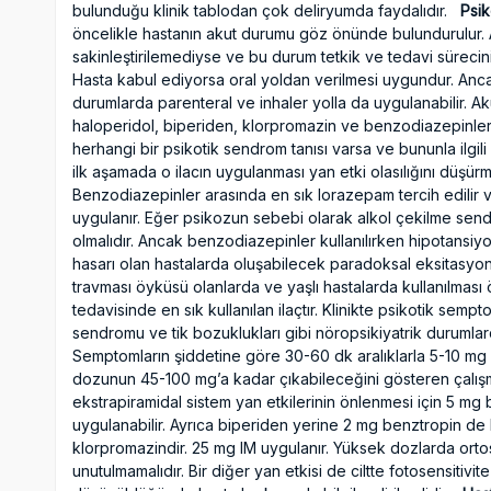
bulunduğu klinik tablodan çok deliryumda faydalıdır.
Psik
öncelikle hastanın akut durumu göz önünde bulundurulur. A
sakinleştirilemediyse ve bu durum tetkik ve tedavi sürecin
Hasta kabul ediyorsa oral yoldan verilmesi uygundur. Anca
durumlarda parenteral ve inhaler yolla da uygulanabilir. Ak
haloperidol, biperiden, klorpromazin ve benzodiazepinler 
herhangi bir psikotik sendrom tanısı varsa ve bununla ilgili 
ilk aşamada o ilacın uygulanması yan etki olasılığını düşü
Benzodiazepinler arasında en sık lorazepam tercih edilir 
uygulanır. Eğer psikozun sebebi olarak alkol çekilme sen
olmalıdır. Ancak benzodiazepinler kullanılırken hipotans
hasarı olan hastalarda oluşabilecek paradoksal eksitasyon 
travması öyküsü olanlarda ve yaşlı hastalarda kullanılması
tedavisinde en sık kullanılan ilaçtır. Klinikte psikotik sempt
sendromu ve tik bozuklukları gibi nöropsikiyatrik durumlarda
Semptomların şiddetine göre 30-60 dk aralıklarla 5-10 mg 
dozunun 45-100 mg’a kadar çıkabileceğini gösteren çalışma
ekstrapiramidal sistem yan etkilerinin önlenmesi için 5 m
uygulanabilir. Ayrıca biperiden yerine 2 mg benztropin de ku
klorpromazindir. 25 mg IM uygulanır. Yüksek dozlarda orto
unutulmamalıdır. Bir diğer yan etkisi de ciltte fotosensitivi