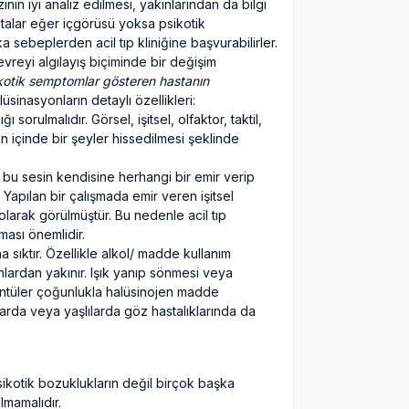
inin iyi analiz edilmesi, yakınlarından da bilgi
hastalar eğer içgörüsü yoksa psikotik
 sebeplerden acil tıp kliniğine başvurabilirler.
vreyi algılayış biçiminde bir değişim
kotik semptomlar gösteren hastanın
üsinasyonların detaylı özellikleri:
rulmalıdır. Görsel, işitsel, olfaktor, taktil,
n içinde bir şeyler hissedilmesi şeklinde
, bu sesin kendisine herhangi bir emir verip
 Yapılan bir çalışmada emir veren işitsel
olarak görülmüştür. Bu nedenle acil tıp
ması önemlidir.
 sıktır. Özellikle alkol/ madde kullanım
lardan yakınır. Işık yanıp sönmesi veya
üntüler çoğunlukla halüsinojen madde
uklarda veya yaşlılarda göz hastalıklarında da
sikotik bozuklukların değil birçok başka
lmamalıdır.