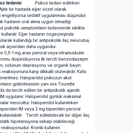
oz tedavisi:
Psikoz tedavi edilirken
jite bir hastada eğer sözel olarak
i engelliyorsa sedatif uygulanması düşünülür.
k hastanın oral alıma uygun olmadığı
ut psikotik semptomların tedavisinde sıklıkla
kullanılır. Eğer hastanın özgeçmişinde
olarak kullandığı bir antipsikotik ilaç mevcutsa;
rmek açısından daha uygundur.
ve 0,5-1 mg arası peroral veya intramuskuler
dromu düşünülüyorsa ilk tercih benzodiazepin
iyon, solunum depresyonu ve organik beyin
reaksiyonuna karşı dikkatli olunmalıdır. Kafa
 önerilmez. Haloperidol psikozun akut
omların giderilmesinin yanı sıra Tourette
 da tercih edilen bir antipsikotik ajandır.
IM uygulanır. Haloperidol günlük maksimal
lar mevcuttur. Haloperidol kullanılırken
g biperiden IM veya 2 mg biperiden peroral
llanılabilir. Tercih edilebilecek bir diğer ilaç
statik hipotansiyona sebep olabileceği
te reaksiyonudur. Kronik kullanım