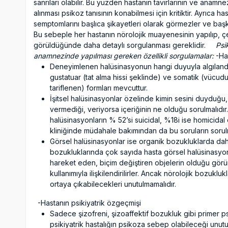
sanrıları olabilir. Bu yüzden hastanın tavırlarının ve anamnez
alınması psikoz tanısının konabilmesi için kritiktir. Ayrıca 
semptomlarını başlıca şikayetleri olarak görmezler ve başka
Bu sebeple her hastanın nörolojik muayenesinin yapılıp, çe
görüldüğünde daha detaylı sorgulanması gereklidir.
Psi
anamnezinde yapılması gereken özellikli sorgulamalar:
-Hal
Deneyimlenen halüsinasyonun hangi duyuyla algılandığı so
gustatuar (tat alma hissi şeklinde) ve somatik (vücudu
tariflenen) formları mevcuttur.
İşitsel halüsinasyonlar özelinde kimin sesini duyduğu
vermediği, veriyorsa içeriğinin ne olduğu sorulmalıdır.
halüsinasyonların % 52’si suicidal, %18i ise homicidal 
kliniğinde müdahale bakımından da bu soruların sorul
Görsel halüsinasyonlar ise organik bozukluklarda daha
bozukluklarında çok sayıda hasta görsel halüsinasyon
hareket eden, biçim değiştiren objelerin olduğu gör
kullanımıyla ilişkilendirilirler. Ancak nörolojik bozukl
ortaya çıkabilecekleri unutulmamalıdır.
-Hastanın psikiyatrik özgeçmişi
Sadece şizofreni, şizoaffektif bozukluk gibi primer p
psikiyatrik hastalığın psikoza sebep olabileceği unutu