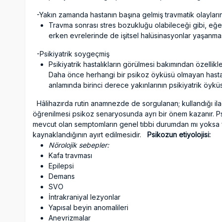
-Yakın zamanda hastanın başına gelmiş travmatik olayları
Travma sonrası stres bozukluğu olabileceği gibi, eğer
erken evrelerinde de işitsel halüsinasyonlar yaşanması
-Psikiyatrik soygeçmiş
Psikiyatrik hastalıkların görülmesi bakımından özellik
Daha önce herhangi bir psikoz öyküsü olmayan hastada
anlamında birinci derece yakınlarının psikiyatrik öyküs
Hâlihazırda rutin anamnezde de sorgulanan; kullandığı ilaçla
öğrenilmesi psikoz senaryosunda ayrı bir önem kazanır. Psi
mevcut olan semptomların genel tıbbi durumdan mı yoksa f
kaynaklandığının ayırt edilmesidir.
Psikozun etiyolojisi:
Nörolojik sebepler:
Kafa travması
Epilepsi
Demans
SVO
İntrakraniyal lezyonlar
Yapısal beyin anomalileri
Anevrizmalar