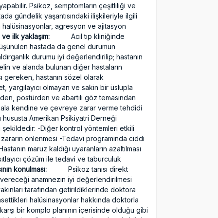
pabilir. Psikoz, semptomların çeşitliliği ve
da gündelik yaşantısındaki ilişkileriyle ilgili
 halüsinasyonlar, agresyon ve ajitasyon
ve ilk yaklaşım:
Acil tıp kliniğinde
m düşünülen hastada da genel durumun
ldırganlık durumu iyi değerlendirilip; hastanın
elin ve alanda bulunan diğer hastaların
sı gereken, hastanın sözel olarak
et, yargılayıcı olmayan ve sakin bir üslupla
rden, postürden ve abartılı göz temasından
, hala kendine ve çevreye zarar verme tehdidi
u hususta Amerikan Psikiyatri Derneği
şekildedir: -Diğer kontrol yöntemleri etkili
 zararın önlenmesi -Tedavi programında ciddi
astanın maruz kaldığı uyaranların azaltılması
ıtlayıcı çözüm ile tedavi ve taburculuk
sının konulması:
Psikoz tanısı direkt
 vereceği anamnezin iyi değerlendirilmesi
kınları tarafından getirildiklerinde doktora
hsettikleri halüsinasyonlar hakkında doktorla
arşı bir komplo planının içerisinde olduğu gibi