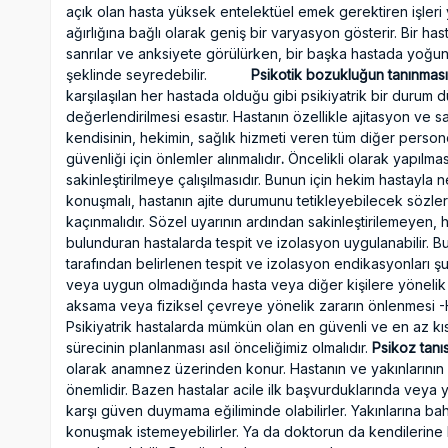
açık olan hasta yüksek entelektüel emek gerektiren işleri ya
ağırlığına bağlı olarak geniş bir varyasyon gösterir. Bir hasta
sanrılar ve anksiyete görülürken, bir başka hastada yoğun
şeklinde seyredebilir.
Psikotik bozukluğun tanınması 
karşılaşılan her hastada olduğu gibi psikiyatrik bir duru
değerlendirilmesi esastır. Hastanın özellikle ajitasyon ve sa
kendisinin, hekimin, sağlık hizmeti veren tüm diğer person
güvenliği için önlemler alınmalıdır
.
Öncelikli olarak yapılma
sakinleştirilmeye çalışılmasıdır. Bunun için hekim hastayla n
konuşmalı, hastanın ajite durumunu tetikleyebilecek sözle
kaçınmalıdır. Sözel uyarının ardından sakinleştirilemeyen
bulunduran hastalarda tespit ve izolasyon uygulanabilir. B
tarafından belirlenen tespit ve izolasyon endikasyonları şu 
veya uygun olmadığında hasta veya diğer kişilere yönelik
aksama veya fiziksel çevreye yönelik zararın önlenmesi -H
Psikiyatrik hastalarda mümkün olan en güvenli ve en az kıs
sürecinin planlanması asıl önceliğimiz olmalıdır.
Psikoz tanı
olarak anamnez üzerinden konur. Hastanın ve yakınlarının
önemlidir. Bazen hastalar acile ilk başvurduklarında veya ya
karşı güven duymama eğiliminde olabilirler. Yakınlarına ba
konuşmak istemeyebilirler. Ya da doktorun da kendilerine k