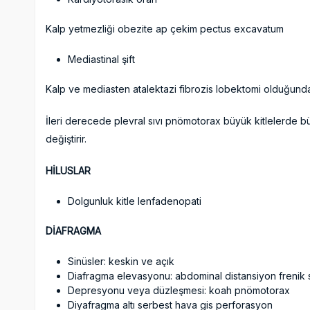
Kalp yetmezliği obezite ap çekim pectus excavatum
Mediastinal şift
Kalp ve mediasten atalektazi fibrozis lobektomi olduğunda p
İleri derecede plevral sıvı pnömotorax büyük kitlelerde b
değiştirir.
HİLUSLAR
Dolgunluk kitle lenfadenopati
DİAFRAGMA
Sinüsler: keskin ve açık
Diafragma elevasyonu: abdominal distansiyon frenik sin
Depresyonu veya düzleşmesi: koah pnömotorax
Diyafragma altı serbest hava gis perforasyon