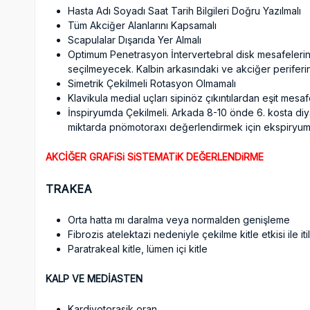
Hasta Adı Soyadı Saat Tarih Bilgileri Doğru Yazılmalı
Tüm Akciğer Alanlarını Kapsamalı
Scapulalar Dışarıda Yer Almalı
Optimum Penetrasyon İntervertebral disk mesafelerini
seçilmeyecek. Kalbin arkasındaki ve akciğer perifer
Simetrik Çekilmeli Rotasyon Olmamalı
Klavikula medial uçları sipinöz çıkıntılardan eşit mesa
İnspiryumda Çekilmeli. Arkada 8-10 önde 6. kosta diy
miktarda pnömotoraxı değerlendirmek için ekspiryum s
AKCİĞER GRAFiSi SiSTEMATiK DEĞERLENDiRME
TRAKEA
Orta hatta mı daralma veya normalden genişleme
Fibrozis atelektazi nedeniyle çekilme kitle etkisi ile it
Paratrakeal kitle, lümen içi kitle
KALP VE MEDİASTEN
Kardiyotorasik oran