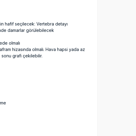
n hafif seçilecek: Vertebra detayı
inde damarlar görülebilecek
fede olmalı
afram hizasında olmalı. Hava hapsi yada az
onu grafi çekilebilir.
ilme