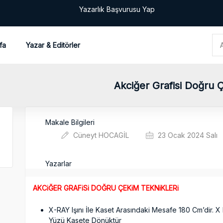
Yazarlık Başvurusu Yap
fa
Yazar & Editörler
Akciğer Grafisi Doğru 
Makale Bilgileri
Cüneyt HOCAGİL
23 Ocak 2024 Salı
Yazarlar
AKCiĞER GRAFiSi DOĞRU ÇEKiM TEKNiKLERi
X-RAY Işını İle Kaset Arasındaki Mesafe 180 Cm’dir. X 
Yüzü Kasete Dönüktür