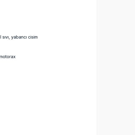
 sıvı, yabancı cisim
ömotorax