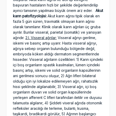
başvuran hastaların hızlı bir şekilde değerlendirilip
ayırıcı tanısının yapılması büyük önem arz eder.
Akut
karın patofizyolojisi:
Akut karın ağrısı tipik olarak en
fazla 5 gün süren, travmatik olmayan karın ağrısı
olarak tanımlanır. Klinik olarak karın ağrıları üç gruba
ayrılır. Bunlar visseral, parietal (somatik) ve yansıyan
ağrıdır.
2.I. Visseral ağrılar:
Visseral ağrıyı gerilme,
iskemi ve basınç artışı uyarır. Hasta visseral ağrıyı,
ağrıya sebep organın bulunduğu bölgede değil,
embriyoda köken aldığı dermatom segmentlerinde
hisseder. Visseral ağrıların özellikleri: 1) Karın içindeki
içi boş organların spastik kasılmaları, lümen içindeki
basınç artışı, iskemi ve solid organların kapsüllerinin
ani gerilmesi sonucu oluşur, 2) Ağrı lifleri bilateral
olduğu için iyi lokalize edilemeyen ağrı, rahatsızlık
hissi şeklinde algılanabilir, 3) Visseral ağrı, içi boş
organların duvarı ve solid organ kapsüllerinde
yerleşen afferent C lifleri tarafından iletilir ve duyusu
talamusta algılanır, 4) Şiddeti viseral ağrıda otonomik
refleksler aracılığı ile terleme, bulantı, kusma,
taşikardi, bradikardi görülür, 5) Ağrının başlangıcı