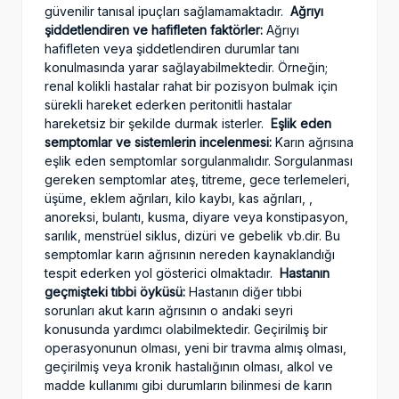
güvenilir tanısal ipuçları sağlamamaktadır.
Ağrıyı
şiddetlendiren ve hafifleten faktörler:
Ağrıyı
hafifleten veya şiddetlendiren durumlar tanı
konulmasında yarar sağlayabilmektedir. Örneğin;
renal kolikli hastalar rahat bir pozisyon bulmak için
sürekli hareket ederken peritonitli hastalar
hareketsiz bir şekilde durmak isterler.
Eşlik eden
semptomlar ve sistemlerin incelenmesi:
Karın ağrısına
eşlik eden semptomlar sorgulanmalıdır. Sorgulanması
gereken semptomlar ateş, titreme, gece terlemeleri,
üşüme, eklem ağrıları, kilo kaybı, kas ağrıları, ,
anoreksi, bulantı, kusma, diyare veya konstipasyon,
sarılık, menstrüel siklus, dizüri ve gebelik vb.dir. Bu
semptomlar karın ağrısının nereden kaynaklandığı
tespit ederken yol gösterici olmaktadır.
Hastanın
geçmişteki tıbbi öyküsü:
Hastanın diğer tıbbi
sorunları akut karın ağrısının o andaki seyri
konusunda yardımcı olabilmektedir. Geçirilmiş bir
operasyonunun olması, yeni bir travma almış olması,
geçirilmiş veya kronik hastalığının olması, alkol ve
madde kullanımı gibi durumların bilinmesi de karın