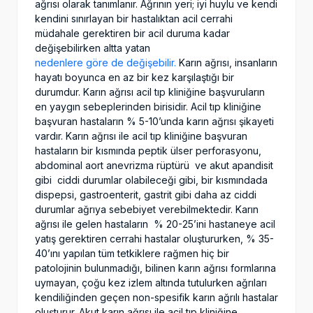
ağrısı olarak tanımlanır. Ağrının yeri; iyi huylu ve kendi
kendini sınırlayan bir hastalıktan acil cerrahi
müdahale gerektiren bir acil duruma kadar
değişebilirken altta yatan
nedenlere göre de değişebilir.
Karın ağrısı, insanların
hayatı boyunca en az bir kez karşılaştığı bir
durumdur. Karın ağrısı acil tıp kliniğine başvuruların
en yaygın sebeplerinden birisidir. Acil tıp kliniğine
başvuran hastaların % 5-10’unda karın ağrısı şikayeti
vardır. Karın ağrısı ile acil tıp kliniğine başvuran
hastaların bir kısmında peptik ülser perforasyonu,
abdominal aort anevrizma rüptürü ve akut apandisit
gibi ciddi durumlar olabileceği gibi, bir kısmındada
dispepsi, gastroenterit, gastrit gibi daha az ciddi
durumlar ağrıya sebebiyet verebilmektedir. Karın
ağrısı ile gelen hastaların % 20-25’ini hastaneye acil
yatış gerektiren cerrahi hastalar oluştururken, % 35-
40’ını yapılan tüm tetkiklere rağmen hiç bir
patolojinin bulunmadığı, bilinen karın ağrısı formlarına
uymayan, çoğu kez izlem altında tutulurken ağrıları
kendiliğinden geçen non-spesifik karın ağrılı hastalar
oluşturur. Akut karın ağrısı ile acil tıp kliniğine