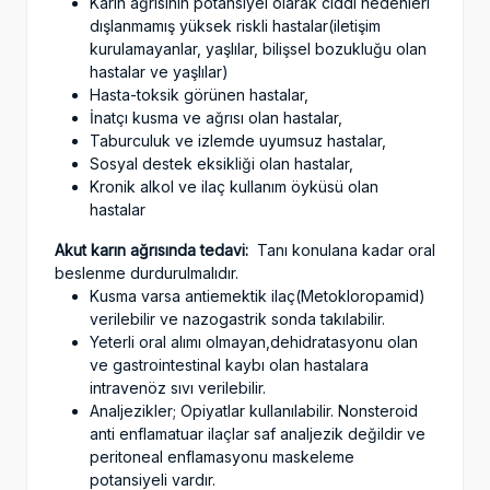
Karın ağrısının potansiyel olarak ciddi nedenleri
dışlanmamış yüksek riskli hastalar(iletişim
kurulamayanlar, yaşlılar, bilişsel bozukluğu olan
hastalar ve yaşlılar)
Hasta-toksik görünen hastalar,
İnatçı kusma ve ağrısı olan hastalar,
Taburculuk ve izlemde uyumsuz hastalar,
Sosyal destek eksikliği olan hastalar,
Kronik alkol ve ilaç kullanım öyküsü olan
hastalar
Akut karın ağrısında tedavi:
Tanı konulana kadar oral
beslenme durdurulmalıdır.
Kusma varsa antiemektik ilaç(Metokloropamid)
verilebilir ve nazogastrik sonda takılabilir.
Yeterli oral alımı olmayan,dehidratasyonu olan
ve gastrointestinal kaybı olan hastalara
intravenöz sıvı verilebilir.
Analjezikler; Opiyatlar kullanılabilir. Nonsteroid
anti enflamatuar ilaçlar saf analjezik değildir ve
peritoneal enflamasyonu maskeleme
potansiyeli vardır.