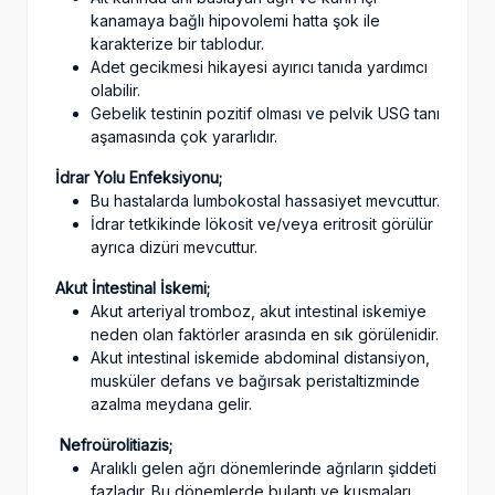
kanamaya bağlı hipovolemi hatta şok ile
karakterize bir tablodur.
Adet gecikmesi hikayesi ayırıcı tanıda yardımcı
olabilir.
Gebelik testinin pozitif olması ve pelvik USG tanı
aşamasında çok yararlıdır.
İdrar Yolu Enfeksiyonu;
Bu hastalarda lumbokostal hassasiyet mevcuttur.
İdrar tetkikinde lökosit ve/veya eritrosit görülür
ayrıca dizüri mevcuttur.
Akut İntestinal İskemi;
Akut arteriyal tromboz, akut intestinal iskemiye
neden olan faktörler arasında en sık görülenidir.
Akut intestinal iskemide abdominal distansiyon,
musküler defans ve bağırsak peristaltizminde
azalma meydana gelir.
Nefroürolitiazis;
Aralıklı gelen ağrı dönemlerinde ağrıların şiddeti
fazladır. Bu dönemlerde bulantı ve kusmaları