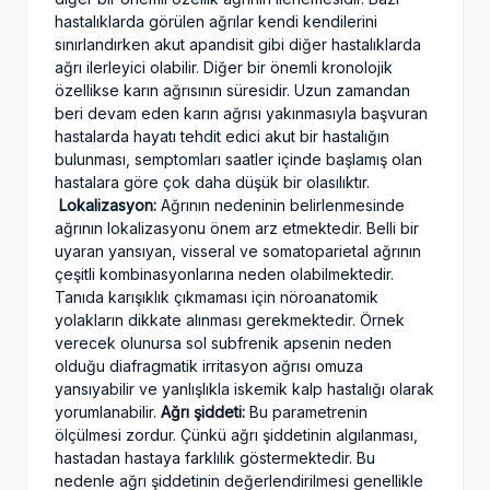
hastalıklarda görülen ağrılar kendi kendilerini
sınırlandırken akut apandisit gibi diğer hastalıklarda
ağrı ilerleyici olabilir. Diğer bir önemli kronolojik
özellikse karın ağrısının süresidir. Uzun zamandan
beri devam eden karın ağrısı yakınmasıyla başvuran
hastalarda hayatı tehdit edici akut bir hastalığın
bulunması, semptomları saatler içinde başlamış olan
hastalara göre çok daha düşük bir olasılıktır.
Lokalizasyon:
Ağrının nedeninin belirlenmesinde
ağrının lokalizasyonu önem arz etmektedir. Belli bir
uyaran yansıyan, visseral ve somatoparietal ağrının
çeşitli kombinasyonlarına neden olabilmektedir.
Tanıda karışıklık çıkmaması için nöroanatomik
yolakların dikkate alınması gerekmektedir. Örnek
verecek olunursa sol subfrenik apsenin neden
olduğu diafragmatik irritasyon ağrısı omuza
yansıyabilir ve yanlışlıkla iskemik kalp hastalığı olarak
yorumlanabilir.
Ağrı şiddeti:
Bu parametrenin
ölçülmesi zordur. Çünkü ağrı şiddetinin algılanması,
hastadan hastaya farklılık göstermektedir. Bu
nedenle ağrı şiddetinin değerlendirilmesi genellikle