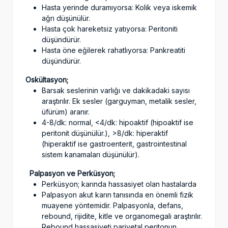
Hasta yerinde duramıyorsa: Kolik veya iskemik
ağrı düşünülür.
Hasta çok hareketsiz yatıyorsa: Peritoniti
düşündürür.
Hasta öne eğilerek rahatlıyorsa: Pankreatiti
düşündürür.
Oskültasyon;
Barsak seslerinin varlığı ve dakikadaki sayısı
araştırılır. Ek sesler (garguyman, metalik sesler,
üfürüm) aranır.
4-8/dk: normal, <4/dk: hipoaktif (hipoaktif ise
peritonit düşünülür.), >8/dk: hiperaktif
(hiperaktif ise gastroenterit, gastrointestinal
sistem kanamaları düşünülür).
Palpasyon ve Perküsyon;
Perküsyon; karında hassasiyet olan hastalarda
Palpasyon akut karın tanısında en önemli fizik
muayene yöntemidir. Palpasyonla, defans,
rebound, rijidite, kitle ve organomegali araştırılır.
Rebound hassasiyeti pariyetal peritonun