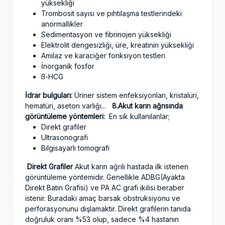
yüksekliği
Trombosit sayısı ve pıhtılaşma testlerindeki
anormallikler
Sedimentasyon ve fibrinojen yüksekliği
Elektrolit dengesizliği, üre, kreatinin yüksekliği
Amilaz ve karaciğer fonksiyon testleri
İnorganik fosfor
ß-HCG
İdrar bulguları:
Üriner sistem enfeksiyonları, kristalüri,
hematüri, aseton varlığı...
8.Akut karın ağrısında
görüntüleme yöntemleri:
En sık kullanılanlar;
Direkt grafiler
Ultrasonografi
Bilgisayarlı tomografi
Direkt Grafiler
Akut karın ağrılı hastada ilk istenen
görüntüleme yöntemidir. Genellikle ADBG(Ayakta
Direkt Batın Grafisi) ve PA AC grafi ikilisi beraber
istenir. Buradaki amaç barsak obstruksiyonu ve
perforasyonunu dışlamaktır. Direkt grafilerin tanıda
doğruluk oranı %53 olup, sadece %4 hastanın