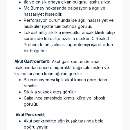
İlk ve en sık ortaya çıkan bulgusu iştahsızlıktır.
Mc Burney noktasında palpasyonla ağrı ve
hassasiyet hissedilir.
Perforasyon durumunda ise ağrı, hassasiyet ve
musküler rijidite tüm batında görülür.
Lökosit artışı sıklıkla mevcuttur ancak klinik takip
sürecinde lökositte azalma olurken C Reaktif
Protein’de artış olması laparotomiyi işaret eden
bir bulgudur.
Akut Gastroenterit;
Akut gastroenteritte ishal
ataklarından önce o hiperaktif bağırsak sesleri ve
kramp tarzında karın ağrıları görülür.
Batın muayenesi tipik akut karına göre daha
rahattır.
Sıklıkla yüksek ateş görülür.
Gaita incelemesinde kırmızı küre ve lökosit
görülür.
Akut Pankreatit;
Akut pankreatitte ağrı kuşak tarzında bele
doğru yayılır.