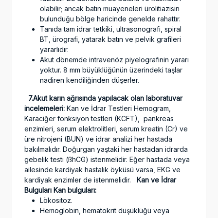
olabilir; ancak batın muayeneleri ürolitiazisin
bulunduğu bölge haricinde genelde rahattır.
Tanıda tam idrar tetkiki, ultrasonografi, spiral
BT, ürografi, yatarak batın ve pelvik grafileri
yararlıdır.
Akut dönemde intravenöz piyelografinin yararı
yoktur. 8 mm büyüklüğünün üzerindeki taşlar
nadiren kendiliğinden düşerler.
7.Akut karın ağrısında yapılacak olan laboratuvar
incelemeleri:
Kan ve İdrar Testleri Hemogram,
Karaciğer fonksiyon testleri (KCFT), pankreas
enzimleri, serum elektrolitleri, serum kreatin (Cr) ve
üre nitrojeni (BUN) ve idrar analizi her hastada
bakılmalıdır. Doğurgan yaştaki her hastadan idrarda
gebelik testi (ßhCG) istenmelidir. Eğer hastada veya
ailesinde kardiyak hastalık öyküsü varsa, EKG ve
kardiyak enzimler de istenmelidir.
Kan ve İdrar
Bulguları
Kan bulguları:
Lökositoz.
Hemoglobin, hematokrit düşüklüğü veya