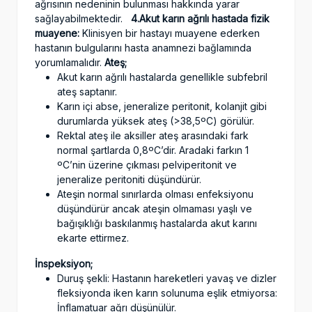
ağrısının nedeninin bulunması hakkında yarar
sağlayabilmektedir.
4.Akut karın ağrılı hastada fizik
muayene:
Klinisyen bir hastayı muayene ederken
hastanın bulgularını hasta anamnezi bağlamında
yorumlamalıdır.
Ateş;
Akut karın ağrılı hastalarda genellikle subfebril
ateş saptanır.
Karın içi abse, jeneralize peritonit, kolanjit gibi
durumlarda yüksek ateş (>38,5ºC) görülür.
Rektal ateş ile aksiller ateş arasındaki fark
normal şartlarda 0,8ºC’dir. Aradaki farkın 1
ºC’nin üzerine çıkması pelviperitonit ve
jeneralize peritoniti düşündürür.
Ateşin normal sınırlarda olması enfeksiyonu
düşündürür ancak ateşin olmaması yaşlı ve
bağışıklığı baskılanmış hastalarda akut karını
ekarte ettirmez.
İnspeksiyon;
Duruş şekli: Hastanın hareketleri yavaş ve dizler
fleksiyonda iken karın solunuma eşlik etmiyorsa:
İnflamatuar ağrı düşünülür.