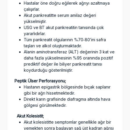
Hastalar öne doğru eğilerek ağrıyı azaltmaya
çalışırlar.
Akut pankreatitte serum amilaz değeri
yükselmiştir.
USG ve BT akut pankreatitin tanısında çok
yararlıdırlar.
Tüm pankreatit olgularının %70‑80’ini safra
taşları ve alkol oluşturmaktadır.
Alanin aminotransferaz (ALT) değerinin 3 kat ve
daha fazla yükselmesinin %95 oranında pozitif
prediktif değer ile biliyer pankreatit tanısı
koydurduğu gösterilmiştir.
Peptik Ülser Perforasyonu;
Hastanın epigastrik bölgesinde bıçak saplanır
gibi bir ağrı hissetmektedir.
Direkt karın grafisinde diafragma altında hava
gölgesi görülmektedir.
Akut Kolesistit;
Akut kolesistitte semptomlar genellikle ağır bir
yemekten sonra başlayan sağ üst kadran ağrısı