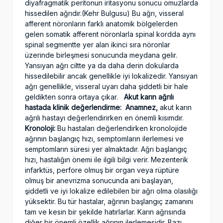
diyafragmatik peritonun iritasyonu sonucu omuzlarda
hissedilen ağrıdır.(Kehr Bulgusu) Bu ağrı, visseral
afferent nöronların farklı anatomik bölgelerden
gelen somatik afferent nöronlarla spinal kordda aynı
spinal segmentte yer alan ikinci sıra nöronlar
üzerinde birleşmesi sonucunda meydana gelir.
Yansıyan ağrı ciltte ya da daha derin dokularda
hissedilebilir ancak genellikle iyi lokalizedir. Yansıyan
ağrı genellikle, visseral uyarı daha şiddetli bir hale
geldikten sonra ortaya çıkar.
Akut karın ağrılı
hastada klinik değerlendirme:
Anamnez,
akut karın
ağrılı hastayı değerlendirirken en önemli kısımdır.
Kronoloji:
Bu hastaları değerlendirken kronolojide
ağrının başlangıç hızı, semptomların ilerlemesi ve
semptomların süresi yer almaktadır. Ağrı başlangıç
hızı, hastalığın önemi ile ilgili bilgi verir. Mezenterik
infarktüs, perfore olmuş bir organ veya rüptüre
olmuş bir anevrizma sonucunda ani başlayan,
şiddetli ve iyi lokalize edilebilen bir ağrı olma olasılığı
yüksektir. Bu tür hastalar, ağrının başlangıç zamanını
tam ve kesin bir şekilde hatırlarlar. Karın ağrısında
diğer bir önemli özellik ağrının ilerlemesidir. Bazı