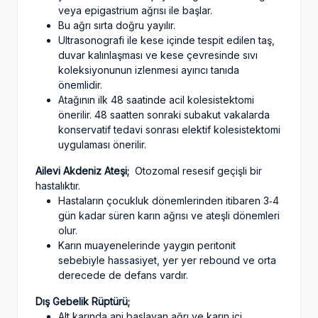
veya epigastrium ağrısı ile başlar.
Bu ağrı sırta doğru yayılır.
Ultrasonografi ile kese içinde tespit edilen taş,
duvar kalınlaşması ve kese çevresinde sıvı
koleksiyonunun izlenmesi ayırıcı tanıda
önemlidir.
Atağının ilk 48 saatinde acil kolesistektomi
önerilir. 48 saatten sonraki subakut vakalarda
konservatif tedavi sonrası elektif kolesistektomi
uygulaması önerilir.
Ailevi Akdeniz Ateşi;
Otozomal resesif geçişli bir
hastalıktır.
Hastaların çocukluk dönemlerinden itibaren 3‑4
gün kadar süren karın ağrısı ve ateşli dönemleri
olur.
Karın muayenelerinde yaygın peritonit
sebebiyle hassasiyet, yer yer rebound ve orta
derecede de defans vardır.
Dış Gebelik Rüptürü;
Alt karında ani baslayan ağrı ve karın içi