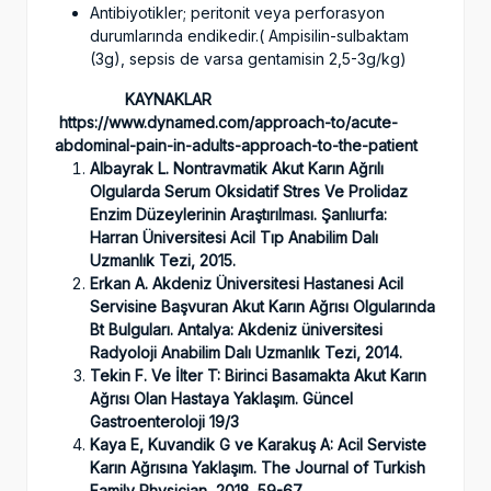
Antibiyotikler; peritonit veya perforasyon
durumlarında endikedir.( Ampisilin-sulbaktam
(3g), sepsis de varsa gentamisin 2,5-3g/kg)
KAYNAKLAR
https://www.dynamed.com/approach-to/acute-
abdominal-pain-in-adults-approach-to-the-patient
Albayrak L.
Nontravmatik Akut Karın Ağrılı
Olgularda Serum Oksidatif Stres Ve Prolidaz
Enzim Düzeylerinin Araştırılması. Şanlıurfa:
Harran Üniversitesi Acil Tıp Anabilim Dalı
Uzmanlık Tezi, 2015.
Erkan A.
Akdeniz Üniversitesi Hastanesi Acil
Servisine Başvuran Akut Karın Ağrısı Olgularında
Bt Bulguları. Antalya: Akdeniz üniversitesi
Radyoloji Anabilim Dalı Uzmanlık Tezi, 2014.
Tekin F. Ve İlter T: Birinci Basamakta Akut Karın
Ağrısı Olan Hastaya Yaklaşım. Güncel
Gastroenteroloji 19/3
Kaya E, Kuvandik G ve Karakuş A: Acil Serviste
Karın Ağrısına Yaklaşım. The Journal of Turkish
Family Physician, 2018. 59-67.