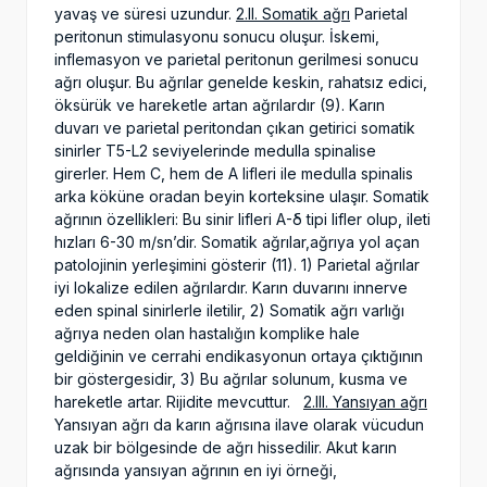
yavaş ve süresi uzundur.
2.II. Somatik ağrı
Parietal
peritonun stimulasyonu sonucu oluşur. İskemi,
inflemasyon ve parietal peritonun gerilmesi sonucu
ağrı oluşur. Bu ağrılar genelde keskin, rahatsız edici,
öksürük ve hareketle artan ağrılardır (9). Karın
duvarı ve parietal peritondan çıkan getirici somatik
sinirler T5-L2 seviyelerinde medulla spinalise
girerler. Hem C, hem de A lifleri ile medulla spinalis
arka köküne oradan beyin korteksine ulaşır. Somatik
ağrının özellikleri: Bu sinir lifleri A-δ tipi lifler olup, ileti
hızları 6-30 m/sn’dir. Somatik ağrılar,ağrıya yol açan
patolojinin yerleşimini gösterir (11). 1) Parietal ağrılar
iyi lokalize edilen ağrılardır. Karın duvarını innerve
eden spinal sinirlerle iletilir, 2) Somatik ağrı varlığı
ağrıya neden olan hastalığın komplike hale
geldiğinin ve cerrahi endikasyonun ortaya çıktığının
bir göstergesidir, 3) Bu ağrılar solunum, kusma ve
hareketle artar. Rijidite mevcuttur.
2.III. Yansıyan ağrı
Yansıyan ağrı da karın ağrısına ilave olarak vücudun
uzak bir bölgesinde de ağrı hissedilir. Akut karın
ağrısında yansıyan ağrının en iyi örneği,