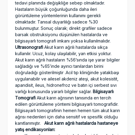
tedavi planında değişikliğe sebep olmaktadır.
Hastaların büyük çoğunluğunda daha ileri
görüntüleme yöntemlerinin kullanımı gerekli
olmaktadır. Tanısal duyarlılığı sadece %30
bulunmuştur. Sonuç olarak; direkt grafiler sadece
barsak obstruksiyonu düşünülen hastalarda ve
bilgisayarlı tomografi imkanı yoksa kullanılmalıdır.
Ultrasonografi
Akut karın ağrılı hastalarda sıkça
kullanılır. Ucuz, kolay ulaşılabilir, yan etkisi yoktur.
Akut karın ağrılı hastaların %56’sında işe yarar bilgiler
sağladığı ve %65’inde ayırıcı tanılardan birini
doğruladığı gösterilmiştir .Acil tıp kliniğinde yatakbaşı
uygulanabilir ve ailesel akdeniz ateşi, akut kolesistit,
apandisit, ileus, hidronefroz ve batın içi serbest sıvı
varlığı konusunda yararlı bilgiler sağlar.
Bilgisayarlı
Tomografi
Akut karın ağrısının tanısında en tercih
edilen görüntüleme yöntemi bilgisayarlı tomografidir.
Bilgisayarlı tomografinin hemen hemen tüm akut karın
ağrısı nedenleri için daha sensitif ve spesifik olduğu
kanıtlanmıştır.
Akut karın ağrılı hastalarda hastaneye
yatış endikasyonları: