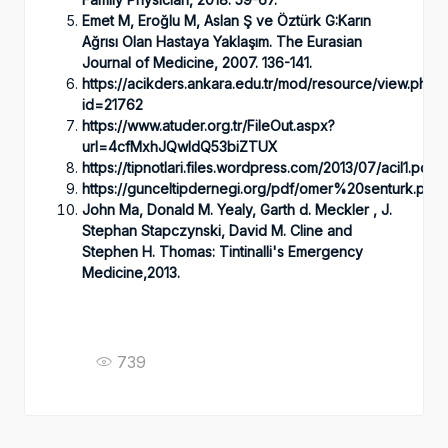
Emet M, Eroğlu M, Aslan Ş ve Öztürk G:Karın
Ağrısı Olan Hastaya Yaklaşım.
The Eurasian
Journal of Medicine, 2007. 136-141.
https://acikders.ankara.edu.tr/mod/resource/view.php?
id=21762
https://www.atuder.org.tr/FileOut.aspx?
url=4cfMxhJQwldQ53biZTUX
https://tipnotlari.files.wordpress.com/2013/07/acil1.pdf
https://gunceltipdernegi.org/pdf/omer%20senturk.pdf
John Ma, Donald M. Yealy, Garth d. Meckler , J.
Stephan Stapczynski, David M. Cline and
Stephen H. Thomas: Tintinalli's Emergency
Medicine,2013.
739