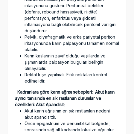
iritasyonunu gösterir. Peritoneal belirtiler
(defans, rebound hassasiyeti, rijidite)
perforasyon, enfarktüs veya şiddetli
inflamasyona bağlı olabilecek peritonit varlığını
düşündürür.
Pelvik, diyafragmatik ve arka pariyetal periton
iritasyonunda karın palpasyonu tamamen normal
olabilir.
Karın kaslarının zayıf olduğu yaşlılarda ve
şişmanlarda palpasyon bulguları belirgin
olmayabilir.
Rektal tuşe yapılmalı. Fıtık noktaları kontrol
edilmelidir.
Kadranlara göre karın ağrısı sebepleri:
Akut karın
ayırıcı tanısında en sık rastlanan durumlar ve
özellikleri:
Akut Apandisit;
Akut karın ağrısının en sık rastlanılan nedeni
akut apandisittir.
Önce epigastrium ve periumblikal bölgede,
sonrasında sağ alt kadranda lokalize ağrı olur.