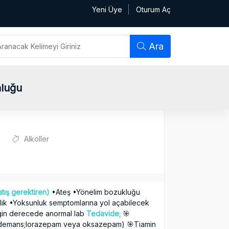
Yeni Üye
Oturum Aç
Ara
nluğu
Alkoller
tış gerektiren)
•Ateş •Yönelim bozukluğu
belik •Yoksunluk semptomlarına yol açabilecek
rgin derecede anormal lab
Tedavide;
🎯
a demans;lorazepam veya oksazepam) 🎯Tiamin