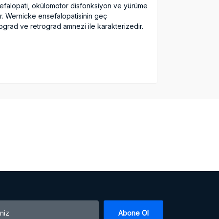
 ensefalopati, okülomotor disfonksiyon ve yürüme
ir. Wernicke ensefalopatisinin geç
erograd ve retrograd amnezi ile karakterizedir.
Abone Ol