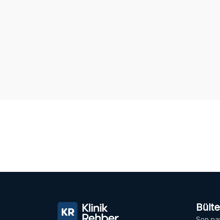
Bült
Son pay