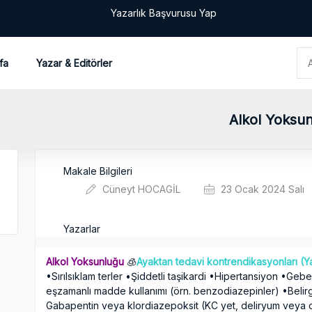
Yazarlık Başvurusu Yap
fa
Yazar & Editörler
Alkol Yoksu
Makale Bilgileri
Cüneyt HOCAGİL
23 Ocak 2024 Salı
Yazarlar
Alkol Yoksunluğu
🧊
Ayaktan tedavi kontrendikasyonları (Ya
•Sırılsıklam terler •Şiddetli taşikardi •Hipertansiyon •Ge
eşzamanlı madde kullanımı (örn. benzodiazepinler) •Beli
Gabapentin veya klordiazepoksit (KC yet, deliryum vey