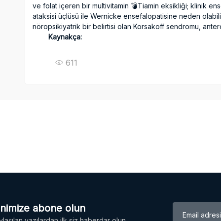
ve folat içeren bir multivitamin 💣Tiamin eksikliği; klinik
ataksisi üçlüsü ile Wernicke ensefalopatisine neden olabil
nöropsikiyatrik bir belirtisi olan Korsakoff sendromu, ant
Kaynakça:
611
enimize abone olun
laşılan yazılardan ilk siz haberdar olun.