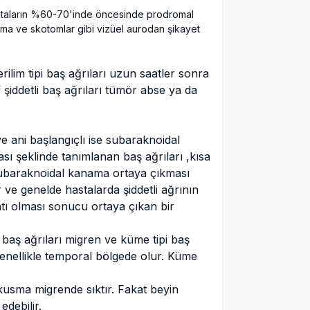
astaların %60-70'inde öncesinde prodromal
şıma ve skotomlar gibi vizüel aurodan şikayet
rilim tipi baş ağrıları uzun saatler sonra
 şiddetli baş ağrıları tümör abse ya da
e ani başlangıçlı ise subaraknoidal
 şeklinde tanımlanan baş ağrıları ,kısa
subaraknoidal kanama ortaya çıkması
r ve genelde hastalarda şiddetli ağrının
tı olması sonucu ortaya çıkan bir
ı baş ağrıları migren ve küme tipi baş
ı genellikle temporal bölgede olur. Küme
 kusma migrende sıktır. Fakat beyin
debilir.