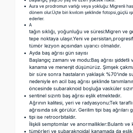
Aura ve prodromun varlığı veya yokluğu: Migrenli h
dönem olur.Üçte biri kıvılcım şeklinde fotopsi,güçlü ı
ederler.
A
tağın sıklığı, yoğunluğu ve süresi:Migren ve ge
tepe noktaya ulaşır.Yeni ve persistan,progresif
tümör lezyon açısından uyarıcı olmalıdır.
Ayda baş ağrısı gün sayısı
Başlangıç zamanı ve modu:Baş ağrısı şiddetli v
kanama ve menenjit düşünürüz. Şimşek çakması
bir süre sonra hastaların yaklaşık %70'inde 
nedeniyle en acil baş ağrısı şeklinde tanımlanı
öncesinde subaraknoid boşluğa vasküler sızın
sentinel sızıntı baş ağrısı eşlik etmektedir.
Ağrının kalitesi, yeri ve radyasyonu:Tek tarafl
ağrısında sık görülür. Gerilim tipi baş ağrılar
tipi ise retroorbitaldir.
İlişkili semptomlar ve anormallikler:Bulantı ve
tümörleri ve subaraknoidal kanamada da eşlik e