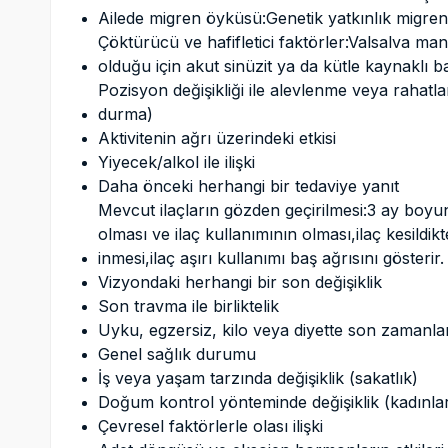
Ailede migren öyküsü:Genetik yatkınlık migren
Çöktürücü ve hafifletici faktörler:Valsalva man
olduğu için akut sinüzit ya da kütle kaynaklı baş 
Pozisyon değişikliği ile alevlenme veya rahatl
durma)
Aktivitenin ağrı üzerindeki etkisi
Yiyecek/alkol ile ilişki
Daha önceki herhangi bir tedaviye yanıt
Mevcut ilaçların gözden geçirilmesi:3 ay boyu
olması ve ilaç kullanımının olması,ilaç kesildi
inmesi,ilaç aşırı kullanımı baş ağrısını gösterir.
Vizyondaki herhangi bir son değişiklik
Son travma ile birliktelik
Uyku, egzersiz, kilo veya diyette son zamanlar
Genel sağlık durumu
İş veya yaşam tarzında değişiklik (sakatlık)
Doğum kontrol yönteminde değişiklik (kadınla
Çevresel faktörlerle olası ilişki