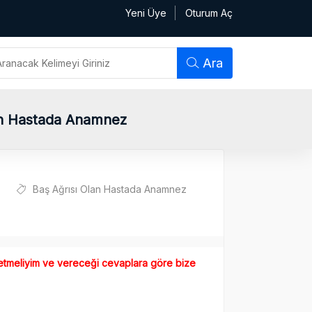
Yeni Üye
Oturum Aç
Ara
len Hastada Anamnez
Baş Ağrısı Olan Hastada Anamnez
 etmeliyim ve vereceği cevaplara göre bize