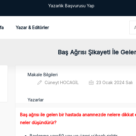
Yazarlık Başvurusu Yap
fa
Yazar & Editörler
Baş Ağrısı Şikayeti İle Ge
Makale Bilgileri
Cüneyt HOCAGİL
23 Ocak 2024 Salı
Yazarlar
Baş ağrısı ile gelen bir hastada anamnezde nelere dikkat
neler düşündürür?
Başlangıç yaşı:50 yaş ve üzeri yüksek risktir.