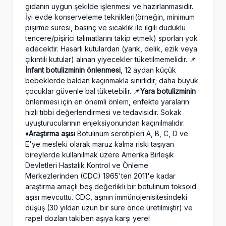
gıdanın uygun şekilde işlenmesi ve hazırlanmasıdır.
İyi evde konserveleme teknikleri(örneğin, minimum
pişirme süresi, basınç ve sıcaklık ile ilgili düdüklü
tencere/pişirici talimatlarını takip etmek) sporları yok
edecektir. Hasarlı kutulardan (yarık, delik, ezik veya
çıkıntılı kutular) alınan yiyecekler tüketilmemelidir. 📌
İnfant botulizminin önlenmesi
, 12 aydan küçük
bebeklerde baldan kaçınmakla sınırlıdır; daha büyük
çocuklar güvenle bal tüketebilir. 📌
Yara botulizminin
önlenmesi için en önemli önlem, enfekte yaraların
hızlı tıbbi değerlendirmesi ve tedavisidir. Sokak
uyuşturucularının enjeksiyonundan kaçınılmalıdır.
♦️Araştırma aşısı
Botulinum serotipleri A, B, C, D ve
E'ye mesleki olarak maruz kalma riski taşıyan
bireylerde kullanılmak üzere Amerika Birleşik
Devletleri Hastalık Kontrol ve Önleme
Merkezlerinden (CDC) 1965'ten 2011'e kadar
araştırma amaçlı beş değerlikli bir botulinum toksoid
aşısı mevcuttu. CDC, aşının immünojenisitesindeki
düşüş (30 yıldan uzun bir süre önce üretilmiştir) ve
rapel dozları takiben aşıya karşı yerel