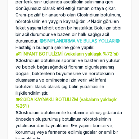
periferik sinir uçlarında asetilkolin salınımına geri
dönüşümsüz olarak etki ettiği zaman ortaya çıkar.
Gram-pozitif bir anaerob olan Clostridium botulinum,
nörotoksinin en yaygın kaynağıdır. 📌Nadir görülen
fakat yaşamı tehdit eden bir hastalıktır. Botulizm tıbbi
bir acil durumdur ve bazen bir halk sağlığı acil
durumudur.
🔵SINIFLANDIRMA VE BULAŞ YOLLARI🔵
Hastalığın bulaşma şekline göre yapılır:
👶1.İNFANT BOTULİZMİ (vakaların yaklaşık %72'si)
❗️Clostridium botulinum sporları ve bakterileri yutulur
ve bebek bağırsağındaki floranın olgunlaşmamış
doğası, bakterilerin büyümesine ve nörotoksinin
oluşmasına ve emilmesine izin verir. 🍯❗️İnfant
botulizmi klasik olarak çiğ balın yutulması ile
ilişkilendirilmiştir.
🍽2.GIDA KAYNAKLI BOTULİZM (vakaların yaklaşık
%25'i)
❗️Clostridium botulinum ile kontamine olmuş gıdalarda
önceden oluşturulmuş botulinum nörotoksininin
yutulmasından kaynaklanır. ❗️Ev yapımı konserve,
korunmuş veya fermente edilmiş gıdalar önemli bir
kaynaklardır.