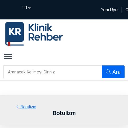
Yeni Üye
O
Ara
Botulizm
Botulizm