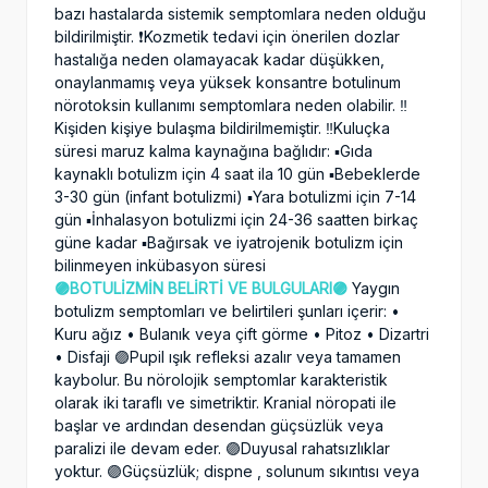
bazı hastalarda sistemik semptomlara neden olduğu
bildirilmiştir. ❗️Kozmetik tedavi için önerilen dozlar
hastalığa neden olamayacak kadar düşükken,
onaylanmamış veya yüksek konsantre botulinum
nörotoksin kullanımı semptomlara neden olabilir. ‼️
Kişiden kişiye bulaşma bildirilmemiştir. ‼️Kuluçka
süresi maruz kalma kaynağına bağlıdır: ▪️Gıda
kaynaklı botulizm için 4 saat ila 10 gün ▪️Bebeklerde
3-30 gün (infant botulizmi) ▪️Yara botulizmi için 7-14
gün ▪️İnhalasyon botulizmi için 24-36 saatten birkaç
güne kadar ▪️Bağırsak ve iyatrojenik botulizm için
bilinmeyen inkübasyon süresi
🟣BOTULİZMİN BELİRTİ VE BULGULARI🟣
Yaygın
botulizm semptomları ve belirtileri şunları içerir: •
Kuru ağız • Bulanık veya çift görme • Pitoz • Dizartri
• Disfaji 🟣Pupil ışık refleksi azalır veya tamamen
kaybolur. Bu nörolojik semptomlar karakteristik
olarak iki taraflı ve simetriktir. Kranial nöropati ile
başlar ve ardından desendan güçsüzlük veya
paralizi ile devam eder. 🟣Duyusal rahatsızlıklar
yoktur. 🟣Güçsüzlük; dispne , solunum sıkıntısı veya