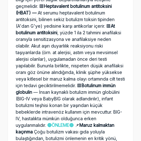
geçmelidir. 🟥
Heptavalent botulinum antitoksini
(HBAT) —
At serumu heptavalent botulinum
antitoksini, bilinen sekiz botulizm toksin tipinden
(A'dan G'ye) yedisine karşı antikorlar içerir. 🟥
At
botulinum antitoksini
, yüzde 1 ila 2 tahmini anafilaksi
oranıyla sensitizasyona ve anafilaksiye neden
olabilir. Akut aşırı duyarlılık reaksiyonu riski
taşıyanlarda (örn. at alerjisi, astım veya mevsimsel
alerjisi olanlar), uygulamadan önce deri testi
yapılabilir. Bununla birlikte, nispeten düşük anafilaksi
oranı göz önüne alındığında, klinik şüphe yüksekse
veya kitlesel bir maruz kalma olayı ortamında cilt testi
için tedavi geciktirilmemelidir. 🟥
Botulinum immün
globulin
— İnsan kaynaklı botulizm immün globülini
(BIG-IV veya BabyBIG olarak adlandırılır), infant
botulizmi teşhisi konan bir yaşından küçük
bebeklerde intravenöz kullanım için mevcuttur. BIG-
IV, hastalıkta mümkün olduğunca erken
uygulanmalıdır.
🔵ÖNLEME🔵
📌
Maruz kalmaktan
kaçınma
Çoğu botulizm vakası gıda yoluyla
bulaştığından, botulizmi önlemenin en kritik yönü,