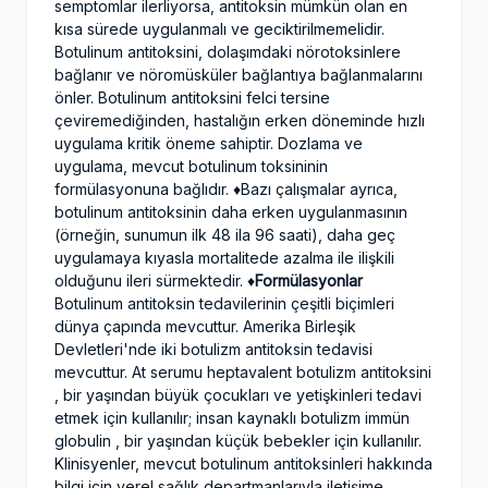
semptomlar ilerliyorsa, antitoksin mümkün olan en
kısa sürede uygulanmalı ve geciktirilmemelidir.
Botulinum antitoksini, dolaşımdaki nörotoksinlere
bağlanır ve nöromüsküler bağlantıya bağlanmalarını
önler. Botulinum antitoksini felci tersine
çeviremediğinden, hastalığın erken döneminde hızlı
uygulama kritik öneme sahiptir. Dozlama ve
uygulama, mevcut botulinum toksininin
formülasyonuna bağlıdır. ♦️Bazı çalışmalar ayrıca,
botulinum antitoksinin daha erken uygulanmasının
(örneğin, sunumun ilk 48 ila 96 saati), daha geç
uygulamaya kıyasla mortalitede azalma ile ilişkili
olduğunu ileri sürmektedir. ♦️
Formülasyonlar
Botulinum antitoksin tedavilerinin çeşitli biçimleri
dünya çapında mevcuttur. Amerika Birleşik
Devletleri'nde iki botulizm antitoksin tedavisi
mevcuttur. At serumu heptavalent botulizm antitoksini
, bir yaşından büyük çocukları ve yetişkinleri tedavi
etmek için kullanılır; insan kaynaklı botulizm immün
globulin , bir yaşından küçük bebekler için kullanılır.
Klinisyenler, mevcut botulinum antitoksinleri hakkında
bilgi için yerel sağlık departmanlarıyla iletişime