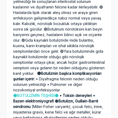
yetmezliği ile sonuçlanan interkostal solunum
kaslarının ve diyaframın felcine kadar ilerleyebilir. 🟣
Hastalarda tipik olarak ateş olmaz ve araya giren
enfeksiyon gelişmedikçe nabız normal veya yavaş
kalır. Kabızlık, nörolojik bozukluk ortaya çıktıktan
sonra sık görülür. 🟣Botulinum nörotoksini kan beyin
bariyerini geçmez, hastaların bilinci açık ve oryante
olur. 🟣Gıda kaynaklı botulizmde mide bulantısı,
kusma, karın krampları ve ishal sıklıkla nörolojik
semptomlardan önce gelir. 🟣Yara botulizminde gıda
kaynaklı botulizmde olduğu gibi nörolojik
semptomlar ortaya çıkar, ancak hiçbir gastrointestinal
semptom veya gıdanın bir neden olduğunu gösteren
kanıt yoktur.
🔴Botulizmin başlıca komplikasyonları
şunları içerir:
• Diyafragma felcinin neden olduğu
solunum yetmezliği • Pulmoner ve diğer
nozokomiyal enfeksiyonlar
🟠BOTULİZMİN TEŞHİSİ🟠
• Toksin deneyleri
•
Bazen elektromiyografi
🟠
Botulizm, Guillain-Barré
sendromu
(Miller-Fisher varyantı), çocuk felci, inme,
miyastenia gravis, kene felci ve ağır metaller, kürar
veya belladonna alkaloidlerinin neden olduğu