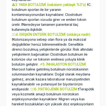
🔺3. YARA BOTULİZMİ (vakaların yaklaşık %3'ü)
❗️C.
botulinum sporları ile bir yaranın
kontaminasyonundan kaynaklanır. Clostridium
botulinum sporları vücuda girer ve emilen toksin
üretir. ❗️Neredeyse tamamen parenteral ilaç
kullanımıyla ilişkilidir.
🧔‍♂️4. ERİŞKİN ENTERİK BOTULİZMİ (oldukça nadir)
❗️Kolonizasyona sebep olan flora ya da mukozal
değişiklikler henüz bilinmemektedir. Genellikle
direnci bozulmuş yetişkinlerde görülür. Risk altındaki
yetişkinlerin bağırsakları Clostridium botulinum ile
kolonize olur ve toksinin emilmesi yoluyla klinik
botulizm geliştirir.
📌5. İNHALASYON BOTULİZMİ
❗️Aerosol haline getirilmiş botulinum nörotoksininin
solunmasından kaynaklanır. Doğal olarak meydana
gelmez, ancak kazara laboratuvar maruziyetinden
kaynaklanabilir ve potansiyel bir biyoterörizm
endişesidir.
💁‍♀️6. İYATROJENİK BOTULİZM
❗️Terapötik
veya kozmetik amaçlı botulinum nörotoksin
enjeksiyonundan kaynaklanır. Migren veya kas
hareket bozuklukları için yüksek doz enjeksiyonların