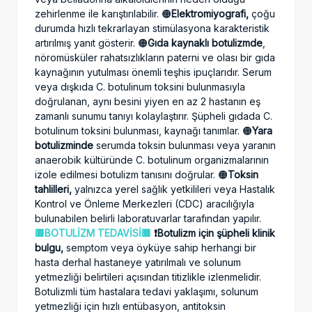
zehirlenme ile karıştırılabilir. 🟠
Elektromiyografi,
çoğu
durumda hızlı tekrarlayan stimülasyona karakteristik
artırılmış yanıt gösterir. 🟠
Gıda kaynaklı botulizmde
,
nöromüsküler rahatsızlıkların paterni ve olası bir gıda
kaynağının yutulması önemli teşhis ipuçlarıdır. Serum
veya dışkıda C. botulinum toksini bulunmasıyla
doğrulanan, aynı besini yiyen en az 2 hastanın eş
zamanlı sunumu tanıyı kolaylaştırır. Şüpheli gıdada C.
botulinum toksini bulunması, kaynağı tanımlar. 🟠
Yara
botulizminde
serumda toksin bulunması veya yaranın
anaerobik kültüründe C. botulinum organizmalarının
izole edilmesi botulizm tanısını doğrular. 🟠
Toksin
tahlilleri,
yalnızca yerel sağlık yetkilileri veya Hastalık
Kontrol ve Önleme Merkezleri (CDC) aracılığıyla
bulunabilen belirli laboratuvarlar tarafından yapılır.
🟥BOTULİZM TEDAVİSİ🟥
❗️Botulizm için şüpheli klinik
bulgu,
semptom veya öyküye sahip herhangi bir
hasta derhal hastaneye yatırılmalı ve solunum
yetmezliği belirtileri açısından titizlikle izlenmelidir.
Botulizmli tüm hastalara tedavi yaklaşımı, solunum
yetmezliği için hızlı entübasyon, antitoksin