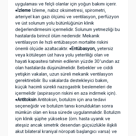
uygulaması ve felçli olanlar için yoğun bakımı içerir.
♦️
İzleme
İzleme, nabız oksimetresi, spirometri,
arteriyel kan gazı ölçümü ve ventilasyon, perfüzyon
ve üst solunum yolu bütünlüğünün klinik
değerlendirmesini içermelidir. Solunum yetmezliği bu
hastalarda birincil ölüm nedenidir. Mekanik
ventilasyon ile hızlı entübasyon mortalite riskini
önemli ölçüde azaltacaktır. ♦️
Entübasyon,
yetersiz
veya kötüleşen üst hava yolu yeterliliği olan ve
hayati kapasitesi tahmin edilenin yüzde 30'undan az
olan hastalarda düşünülmelidir. Bebekler ve ciddi
yetişkin vakaları, uzun süreli mekanik ventilasyon
gerektirebilir. Bu vakalarda destekleyici bakım,
küçük hacimli sürekli nazogastrik beslemeleri de
içermelidir (aspirasyon riskini en aza indirmek için).
♦️
Antitoksin
Antitoksin, botulizm için ana tedavi
seçeneğidir ve botulizm tanısı konulduktan sonra
mümkün olan en kısa sürede uygulanmalıdır. Botulizm
için klinik şüphe yüksekse (örn. hasta uyanık ve
ateşsiz ancak simetrik desendan güçsüzlükle ilişkili
akut bilateral kraniyal nöropati başlangıcı varsa) ve