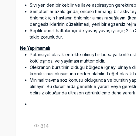
Sıvı yeniden birikebilir ve ilave aspirasyon gerektirebil
Semptomlar azaldığında, önceki herhangi bir aktivit
önlemek için hastanın önlemler almasını sağlayın. (kemik
dengesizliklerinin düzeltilmesi, yeni bir egzersiz reji
Septik bursit haftalar içinde yavaş yavaş iyileşir; 2 ila
takip zorunludur.
Ne Yapılmamalı
Potansiyel olarak enfekte olmuş bir bursaya kortikos
kötüleşmesi ve yayılması muhtemeldir.
Olekranon bursitinin olduğu bölgede iğneyi ulnaya d
kronik sinüs oluşumuna neden olabilir. Teğet olarak bi
Minimal travma söz konusu olduğunda ve bursitin yapı
almayın. Bu durumlarda genellikle yararlı veya gerekli 
belirsiz olduğunda ultrason görüntüleme daha yararlı o
814