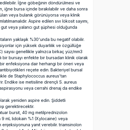
edilebilir. İğne göbeğinin döndürülmesi ve
rın, iğne bursa içinde bırakılabilir ve daha sonra
ürülan veya bulanık görünüyorsa veya klinik
latılmamalıdır. Aspire edilen sıvı lökosit sayımı,
r; gut veya yalancı gut şüphesi olduğunda
taların yaklaşık %30'unda bu negatif olabilir.
iyonlar için yüksek duyarlılık ve özgüllüğe
C) sayısı genellikle yalnızca birkaç yüz/mm3
lı bir bursayı enfekte bir bursadan klinik olarak
 bir enfeksiyona dair herhangi bir öneri veya
antibiyotikleri reçete edin. Bakteriyel bursal
llikle de Staphylococcus aureus'tan
r. Endike ise metisiline dirençli S. aureus
 aspirasyonu veya cerrahi drenaj da endike
larak yeniden aspire edin. Şiddetli
şı gerektirecektir.
matuar bursit, 40 mg metilprednizolon
ila 9 mL lidokain %1 (Xylocaine) veya
 enjeksiyonuna yanıt verebilir. triamsinolon