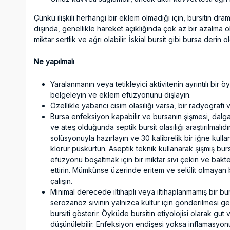
Çünkü ilişkili herhangi bir eklem olmadığı için, bursitin dra
dışında, genellikle hareket açıklığında çok az bir azalma ol
miktar sertlik ve ağrı olabilir. İskial bursit gibi bursa derin
Ne yapılmalı
Yaralanmanın veya tetikleyici aktivitenin ayrıntılı bir 
belgeleyin ve eklem efüzyonunu dışlayın.
Özellikle yabancı cisim olasılığı varsa, bir radyografi 
Bursa enfeksiyon kapabilir ve bursanın şişmesi, dalgala
ve ateş olduğunda septik bursit olasılığı araştırılmalıdı
solüsyonuyla hazırlayın ve 30 kalibrelik bir iğne kulla
klorür püskürtün. Aseptik teknik kullanarak şişmiş bur
efüzyonu boşaltmak için bir miktar sıvı çekin ve bakter
ettirin. Mümkünse üzerinde eritem ve selülit olmayan
çalışın.
Minimal derecede iltihaplı veya iltihaplanmamış bir b
serozanöz sıvının yalnızca kültür için gönderilmesi ge
bursiti gösterir. Öyküde bursitin etiyolojisi olarak gu
düşünülebilir. Enfeksiyon endişesi yoksa inflamasyon