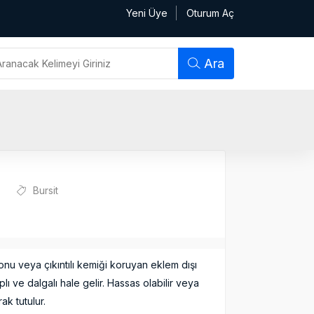
Yeni Üye
Oturum Aç
Ara
Bursit
nu veya çıkıntılı kemiği koruyan eklem dışı
lı ve dalgalı hale gelir. Hassas olabilir veya
ak tutulur.