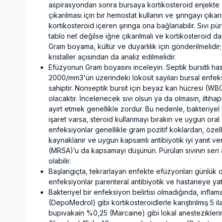
aspirasyondan sonra bursaya kortikosteroid enjekte 
çıkarılması için bir hemostat kullanın ve şırıngayı çıka
kortikosteroid içeren şırınga ona bağlanabilir. Sıvı p
tablo net değilse iğne çıkarılmalı ve kortikosteroid dam
Gram boyama, kültür ve duyarlılık için gönderilmelidi
kristaller açısından da analiz edilmelidir.
Efüzyonun Gram boyasını inceleyin. Septik bursitli has
2000/mm3'ün üzerindeki lökosit sayıları bursal enfeks
sahiptir. Nonseptik bursit için beyaz kan hücresi (WB
olacaktır. İncelenecek sıvı olsun ya da olmasın, iltihap
ayırt etmek genellikle zordur. Bu nedenle, bakteriyel
işaret varsa, steroid kullanmayı bırakın ve uygun oral 
enfeksiyonlar genellikle gram pozitif koklardan, öze
kaynaklanır ve uygun kapsamlı antibiyotik iyi yanıt veri
(MRSA)’u da kapsamayı düşünün. Pürülan sıvının seri
olabilir.
Başlangıçta, tekrarlayan enfekte efüzyonları günlük o
enfeksiyonlar parenteral antibiyotik ve hastaneye yatı
Bakteriyel bir enfeksiyon belirtisi olmadığında, infla
(DepoMedrol) gibi kortikosteroidlerle karıştırılmış 5 
bupivakain %0,25 (Marcaine) gibi lokal anesteziklerin