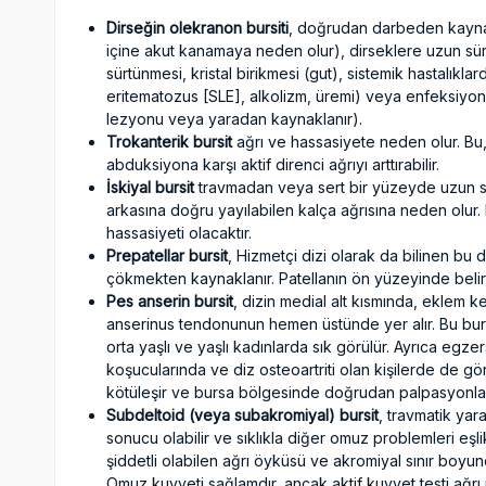
Dirseğin olekranon bursiti
, doğrudan darbeden kayna
içine akut kanamaya neden olur), dirseklere uzun s
sürtünmesi, kristal birikmesi (gut), sistemik hastalıklar
eritematozus [SLE], alkolizm, üremi) veya enfeksiyond
lezyonu veya yaradan kaynaklanır).
Trokanterik bursit
ağrı ve hassasiyete neden olur. Bu, 
abduksiyona karşı aktif direnci ağrıyı arttırabilir.
İskiyal bursit
travmadan veya sert bir yüzeyde uzun sü
arkasına doğru yayılabilen kalça ağrısına neden olur
hassasiyeti olacaktır.
Prepatellar bursit
, Hizmetçi dizi olarak da bilinen bu 
çökmekten kaynaklanır. Patellanın ön yüzeyinde belirgi
Pes anserin bursit
, dizin medial alt kısmında, eklem k
anserinus tendonunun hemen üstünde yer alır. Bu bursanı
orta yaşlı ve yaşlı kadınlarda sık görülür. Ayrıca egz
koşucularında ve diz osteoartriti olan kişilerde de gö
kötüleşir ve bursa bölgesinde doğrudan palpasyonla 
Subdeltoid (veya subakromiyal) bursit
, travmatik yar
sonucu olabilir ve sıklıkla diğer omuz problemleri eşl
şiddetli olabilen ağrı öyküsü ve akromiyal sınır boyun
Omuz kuvveti sağlamdır, ancak aktif kuvvet testi ağrı ne