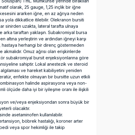
 Soluspan) 1 mL. Mümkünse yerinde bırakılan
atif olarak, 25 gauge, 1,25 inçlik bir iğne
 kesesini ararken iğne, en az ağrıya neden
ola dikkatlice itilebilir. Olekranon bursiti
 sinirden uzakta, lateral tarafta ulnaya
e arka taraftan yaklaşın. Subakromiyal bursa
n altına yerleştirin ve ardından iğneyi karşı
, hastaya herhangi bir direnç göstermeden
 akmalıdır. Omuz ağrısı olan erişkinlerde
 kör subakromiyal bursit enjeksiyonlarına göre
siyeline sahiptir. Lokal anestezik ve steroid
 algılaması ve hareket kabiliyetini yeniden
ratür, enfekte olmayan bir bursitte uzun etkili
a kombinasyon halinde aspirasyona veya non-
i ölçüde daha iyi bir iyileşme oranı ile ilişkili
rasyon ve/veya enjeksiyondan sonra büyük bir
terli olacaktır.
inde asetaminofen kullanılabilir.
rtansiyon, böbrek hastalığı, koroner arter
topedi veya spor hekimliği ile takip