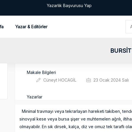
Yazarlık Başvurusu Yap
fa
Yazar & Editörler
BURSİT
Makale Bilgileri
Cüneyt HOCAGİL
23 Ocak 2024 Salı
Yazarlar
Minimal travmayı veya tekrarlayan hareketi takiben, tendo
sinovyal kese veya bursa şişer ve muhtemelen ağrılı, iltihap
olmayabilir. En sık dirsek, kalça, diz ve omuz tek taraflı olar