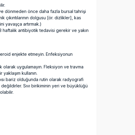
ir.
eye dönmeden önce daha fazla bursal tahrişi
 çıkıntılarının dolgusu [ör. dizlikler], kas
mini yavaşça artırmak.)
 3 haftalık antibiyotik tedavisi gerekir ve yakın
teroid enjekte etmeyin. Enfeksiyonun
ik olarak uygulamayın. Fleksiyon ve travma
r yaklaşım kullanın.
sı bariz olduğunda rutin olarak radyografi
değildirler. Sıvı birikiminin yeri ve büyüklüğü
labilir.