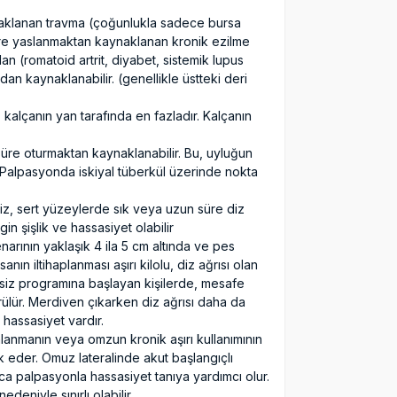
klanan travma (çoğunlukla sadece bursa
üre yaslanmaktan kaynaklanan kronik ezilme
dan (romatoid artrit, diyabet, sistemik lupus
an kaynaklanabilir. (genellikle üstteki deri
kalçanın yan tarafında en fazladır. Kalçanın
re oturmaktan kaynaklanabilir. Bu, uyluğun
. Palpasyonda iskiyal tüberkül üzerinde nokta
diz, sert yüzeylerde sık veya uzun süre diz
n şişlik ve hassasiyet olabilir
enarının yaklaşık 4 ila 5 cm altında ve pes
n iltihaplanması aşırı kilolu, diz ağrısı olan
ersiz programına başlayan kişilerde, mesafe
rülür. Merdiven çıkarken diz ağrısı daha da
hassasiyet vardır.
alanmanın veya omzun kronik aşırı kullanımının
ik eder. Omuz lateralinde akut başlangıçlı
ca palpasyonla hassasiyet tanıya yardımcı olur.
deniyle sınırlı olabilir.