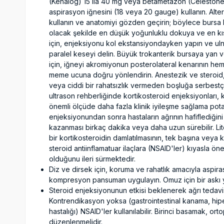
(Kenalog) 15 ila 40 mg veya betametazon (Celestone
aspirasyon iğnesini (18 veya 20 gauge) kullanın. Altern
kullanın ve anatomiyi gözden geçirin; böylece bursa
olacak şekilde en düşük yoğunluklu dokuya ve en kısa y
için, enjeksiyonu kol ekstansiyondayken yapın ve ulnar
paralel keseyi delin. Büyük trokanterik bursaya yan v
için, iğneyi akromiyonun posterolateral kenarının heme
meme ucuna doğru yönlendirin. Anestezik ve steroid
veya ciddi bir rahatsızlık vermeden boşluğa serbestçe
ultrason rehberliğinde kortikosteroid enjeksiyonları,
önemli ölçüde daha fazla klinik iyileşme sağlama potan
enjeksiyonundan sonra hastaların ağrının hafiflediğini
kazanması birkaç dakika veya daha uzun sürebilir. Lite
bir kortikosteroidin damlatılmasının, tek başına vey
steroid antiinflamatuar ilaçlara (NSAID'ler) kıyasla öneml
olduğunu ileri sürmektedir.
Diz ve dirsek için, koruma ve rahatlık amacıyla aspi
kompresyon pansuman uygulayın. Omuz için bir askı ye
Steroid enjeksiyonunun etkisi beklenerek ağrı tedavis
Kontrendikasyon yoksa (gastrointestinal kanama, hipe
hastalığı) NSAID'ler kullanılabilir. Birinci basamak, or
düzenlenmelidir.