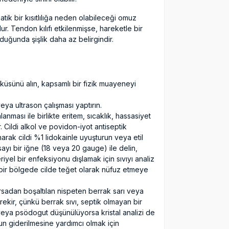
matik bir kısıtlılığa neden olabileceği omuz
ur. Tendon kılıfı etkilenmişse, hareketle bir
 olduğunda şişlik daha az belirgindir.
öyküsünü alın, kapsamlı bir fizik muayeneyi
veya ultrason çalışması yaptırın.
nması ile birlikte eritem, sıcaklık, hassasiyet
r. Cildi alkol ve povidon-iyot antiseptik
narak cildi %1 lidokainle uyuşturun veya etil
sayı bir iğne (18 veya 20 gauge) ile delin,
iyel bir enfeksiyonu dışlamak için sıvıyı analiz
 bir bölgede cilde teğet olarak nüfuz etmeye
ursadan boşaltılan nispeten berrak sarı veya
rekir, çünkü berrak sıvı, septik olmayan bir
t veya psödogut düşünülüyorsa kristal analizi de
un giderilmesine yardımcı olmak için