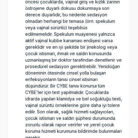
öncesi çocuklarda, vajinal giriş ve kızlık zarının
östrojene duyarlı dokusu dokunmaya son
derece duyarlıdır, bu nedenle sedasyon
olmadan herhangi bir temasa (örn. spekulum
veya vajinal sürüntü) teşebbüs
edilmemelidir. Spekulum muayenesi yalnızca
aktif vajinal kubbe kanaması endişesi varsa
gereklidir ve en iyi şekilde bir jinekolog veya
çocuk istismarı, ihmali ve saldırı konusunda
uzmanlaşmış bir doktor tarafından denetlenir ve
prosedürel sedasyon gerektirebilir. Yenidoğan
döneminin ötesinde cinsel yolla bulaşan
enfeksiyonların tanısı cinsel istismarı
düşündürür. Bir CYBE tanısı konursa tüm
CYBE'ler için test yapılmalıdır. Çocuklarda
idrarda yapılan klamidya ve bel soğukluğu testi,
vajinal sürüntü örneklerine göre daha iyi tolere
edilir. Son olarak, sağlık hizmeti sağlayıcıları,
çocuk istismarı ve saldırı şüphesi durumunda
zorunlu olarak rapor verirler ve yerel çocuk
koruma hizmeti kurumuna bildirimde bulunmaları
gerekir.