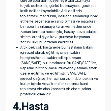
sürede tıbbi adli muayeneye tabi tutulmaya
teşvik edilmelidir, çünkü bu muayene gecikirse
kritik deliller kaybolabilir. Adli delillerin
toplanması, mağdurun, delillerin saklandığı ihbar
etmeme seçeneğine sahip olması ve mağdura
bir rapor hazırlamaya karar vermeden önce
zaman tanıması nedeniyle, hastayı ceza adaleti
sistemi aracılığıyla kovuşturmaya başvurma
zorunluluğunu ortadan kaldırmaz.
Artık pek çok hastanede bu hastaların bakımı
için özel olarak eğitilmiş cinsel saldırı
hemşiresi/cinsel saldırı adli tıp uzmanı
(SANE/SAFE) bulunmaktadır. Bu SANE/SAFE'ler,
kapsamlı bir tıbbi-yasal muayeneyi tamamlamak
üzere eğitilmiş ve eğitilmiştir. SANE/SAFE
mevcut değilse, her acil servisin, tıbbi bakımı ve
kurum içinde veya transfer sırasında kanıt
toplamayı ele alan kapsamlı bir cinsel saldırı
protokolü olmalıdır.
4.Hasta