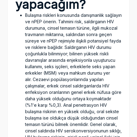
yapacağım?
Bulaşma riskleri konusunda danışmanlık sağlayın
ve nPEP önerin. Tahmini risk, saldırganın HIV
durumuna, cinsel temasın türüne, ilgili mukozal
travmanın miktarına, saldırıdan sonra geçen
süreye ve nPEP rejimiyle ilişkili potansiyel fayda
ve risklere bağlıdır. Saldırganın HIV durumu
çoğunlukla bilinmiyor; bilinen yüksek riskli
davranışlar arasında enjeksiyonla uyuşturucu
kullanımı, seks işçileri, erkeklerle seks yapan
erkekler (MSM) veya mahkum durumu yer
alır. Cezaevi popülasyonlarında yapılan
çalışmalar, erkek cinsel saldırganlarda HIV
enfeksiyon oranlarının genel erkek nüfusa göre
daha yüksek olduğunu ortaya koymaktadır
(%1'e karşı %0,3). Anal penetrasyon HIV
bulaşma riskinin en yüksek olduğu, oral sekste
bulaşma ise oldukça düşük olduğundan cinsel
temasın türünü bilmek önemlidir. Genel olarak,
cinsel saldırıda HIV serokonversiyonunun sıklığı,