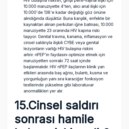
HIV bulaşma riskinin, girişli penil-vajinal ilişki için
10.000 maruziyette 4'ten, alıcı anal ilişki için
10.000'de 138'e kadar değiştiği göz önüne
alındığında düşüktür. Buna karşılık, enfekte bir
kaynaktan alınan perkütan iğne batması, 10.000
maruziyette 23 oranında HIV kapma riski
taşıyor. Genital travma, kanama, inflamasyon ve
cinsel saldırıyla ilişkili CYBE veya genital
lezyonların varlığı HIV bulaşma riskini
artırır. nPEP'in faydasını optimize etmek için
maruziyetten sonraki 72 saat içinde
başlanmalıdır. HIV nPEP ilaçlarının klinik yan
etkileri arasında baş ağrısı, bulantı, kusma ve
yorgunluğun yanı sıra karaciğer fonksiyon
testlerinde yükselme gibi laboratuvar
anormallikleri yer alır.
15.Cinsel saldırı
sonrası hamile