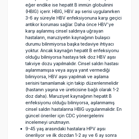
eğer endike ise hepatit B immün globulinini
(HBIG) içerir. HBIG, HBV aşı serisi uygulanırken
3-6 ay süreyle HBV enfeksiyonuna karşı geçici
antikor koruması sağlar. Daha önce HBV'ye
karşı aşılanmış cinsel saldırıya uğrayan
hastaların, maruziyetin kaynağının bulaşıcı
durumu bilinmiyorsa başka tedaviye ihtiyacı
yoktur. Ancak kaynağın hepatit B enfeksiyonu
olduğu biliniyorsa hastaya tek doz HBV aşısı
takviye dozu yapılmalıdır. Cinsel saldırı hastası
aşılanmamışsa veya aşıya yanıt vermediği
biliniyorsa, HBV aşısı yapılmalı ve aşılama
serisini tamamlamak için takip düzenlenmelidir
(hastanın yaşına ve üreticisine bağlı olarak 1-2
doz daha). Maruziyet kaynağının hepatit B
enfeksiyonu olduğu biliniyorsa, aşılanmamış
cinsel saldırı hastalarına HBIG uygulanmalıdır. En
güncel öneriler için CDC yönergelerini
incelemeyi unutmayın.
9-45 yaş arasındaki hastalara HPV aşısı
öneriliyor ve ilk dozdan 1-2 ay ve 6 ay sonra