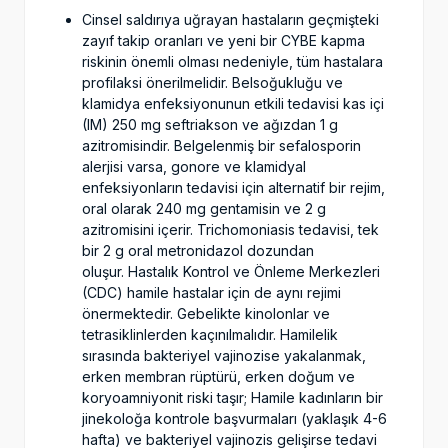
Cinsel saldırıya uğrayan hastaların geçmişteki
zayıf takip oranları ve yeni bir CYBE kapma
riskinin önemli olması nedeniyle, tüm hastalara
profilaksi önerilmelidir. Belsoğukluğu ve
klamidya enfeksiyonunun etkili tedavisi kas içi
(IM) 250 mg seftriakson ve ağızdan 1 g
azitromisindir. Belgelenmiş bir sefalosporin
alerjisi varsa, gonore ve klamidyal
enfeksiyonların tedavisi için alternatif bir rejim,
oral olarak 240 mg gentamisin ve 2 g
azitromisini içerir. Trichomoniasis tedavisi, tek
bir 2 g oral metronidazol dozundan
oluşur. Hastalık Kontrol ve Önleme Merkezleri
(CDC) hamile hastalar için de aynı rejimi
önermektedir. Gebelikte kinolonlar ve
tetrasiklinlerden kaçınılmalıdır. Hamilelik
sırasında bakteriyel vajinozise yakalanmak,
erken membran rüptürü, erken doğum ve
koryoamniyonit riski taşır; Hamile kadınların bir
jinekoloğa kontrole başvurmaları (yaklaşık 4-6
hafta) ve bakteriyel vajinozis gelişirse tedavi