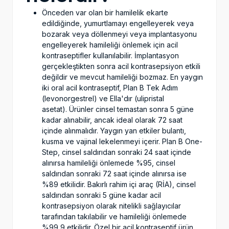
Önceden var olan bir hamilelik ekarte
edildiğinde, yumurtlamayı engelleyerek veya
bozarak veya döllenmeyi veya implantasyonu
engelleyerek hamileliği önlemek için acil
kontraseptifler kullanılabilir. İmplantasyon
gerçekleştikten sonra acil kontrasepsiyon etkili
değildir ve mevcut hamileliği bozmaz. En yaygın
iki oral acil kontraseptif, Plan B Tek Adım
(levonorgestrel) ve Ella'dır (ulipristal
asetat). Ürünler cinsel temastan sonra 5 güne
kadar alınabilir, ancak ideal olarak 72 saat
içinde alınmalıdır. Yaygın yan etkiler bulantı,
kusma ve vajinal lekelenmeyi içerir. Plan B One-
Step, cinsel saldırıdan sonraki 24 saat içinde
alınırsa hamileliği önlemede %95, cinsel
saldırıdan sonraki 72 saat içinde alınırsa ise
%89 etkilidir. Bakırlı rahim içi araç (RİA), cinsel
saldırıdan sonraki 5 güne kadar acil
kontrasepsiyon olarak nitelikli sağlayıcılar
tarafından takılabilir ve hamileliği önlemede
%99,9 etkilidir. Özel bir acil kontraseptif ürün