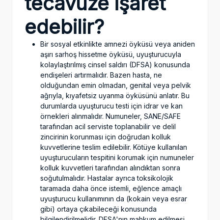
tecavüze işaret
edebilir?
Bir sosyal etkinlikte amnezi öyküsü veya aniden
aşırı sarhoş hissetme öyküsü, uyuşturucuyla
kolaylaştırılmış cinsel saldırı (DFSA) konusunda
endişeleri artırmalıdır. Bazen hasta, ne
olduğundan emin olmadan, genital veya pelvik
ağrıyla, kıyafetsiz uyanma öyküsünü anlatır. Bu
durumlarda uyuşturucu testi için idrar ve kan
örnekleri alınmalıdır. Numuneler, SANE/SAFE
tarafından acil serviste toplanabilir ve delil
zincirinin korunması için doğrudan kolluk
kuvvetlerine teslim edilebilir. Kötüye kullanılan
uyuşturucuların tespitini korumak için numuneler
kolluk kuvvetleri tarafından alındıktan sonra
soğutulmalıdır. Hastalar ayrıca toksikolojik
taramada daha önce istemli, eğlence amaçlı
uyuşturucu kullanımının da (kokain veya esrar
gibi) ortaya çıkabileceği konusunda
bilgilendirilmelidir. DFSA'nın mahkum edilmesi,