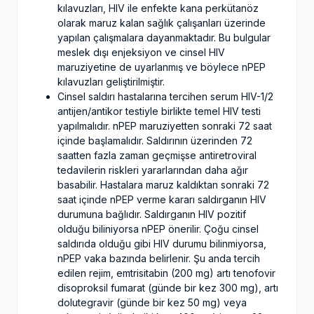
kılavuzları, HIV ile enfekte kana perkütanöz
olarak maruz kalan sağlık çalışanları üzerinde
yapılan çalışmalara dayanmaktadır. Bu bulgular
meslek dışı enjeksiyon ve cinsel HIV
maruziyetine de uyarlanmış ve böylece nPEP
kılavuzları geliştirilmiştir.
Cinsel saldırı hastalarına tercihen serum HIV-1/2
antijen/antikor testiyle birlikte temel HIV testi
yapılmalıdır. nPEP maruziyetten sonraki 72 saat
içinde başlamalıdır. Saldırının üzerinden 72
saatten fazla zaman geçmişse antiretroviral
tedavilerin riskleri yararlarından daha ağır
basabilir. Hastalara maruz kaldıktan sonraki 72
saat içinde nPEP verme kararı saldırganın HIV
durumuna bağlıdır. Saldırganın HIV pozitif
olduğu biliniyorsa nPEP önerilir. Çoğu cinsel
saldırıda olduğu gibi HIV durumu bilinmiyorsa,
nPEP vaka bazında belirlenir. Şu anda tercih
edilen rejim, emtrisitabin (200 mg) artı tenofovir
disoproksil fumarat (günde bir kez 300 mg), artı
dolutegravir (günde bir kez 50 mg) veya