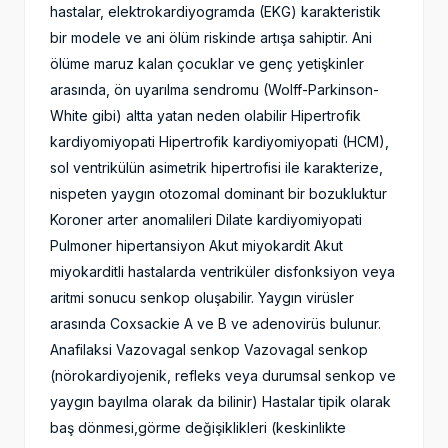
hastalar, elektrokardiyogramda (EKG) karakteristik
bir modele ve ani ölüm riskinde artışa sahiptir. Ani
ölüme maruz kalan çocuklar ve genç yetişkinler
arasında, ön uyarılma sendromu (Wolff-Parkinson-
White gibi) altta yatan neden olabilir Hipertrofik
kardiyomiyopati Hipertrofik kardiyomiyopati (HCM),
sol ventrikülün asimetrik hipertrofisi ile karakterize,
nispeten yaygın otozomal dominant bir bozukluktur
Koroner arter anomalileri Dilate kardiyomiyopati
Pulmoner hipertansiyon Akut miyokardit Akut
miyokarditli hastalarda ventriküler disfonksiyon veya
aritmi sonucu senkop oluşabilir. Yaygın virüsler
arasında Coxsackie A ve B ve adenovirüs bulunur.
Anafilaksi Vazovagal senkop Vazovagal senkop
(nörokardiyojenik, refleks veya durumsal senkop ve
yaygın bayılma olarak da bilinir) Hastalar tipik olarak
baş dönmesi,görme değişiklikleri (keskinlikte