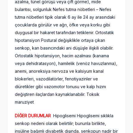
azalma, tünel görüşü veya çift görme), mide
bulantısı, solgunluk Nefes tutma nöbetleri – Nefes
tutma nöbetleri tipik olarak 6 ay ile 24 ay arasındaki
çocuklarda görülür ve ağrı, öfke veya korku gibi
duygusal bir hakaret tarafından tetiklenir. Ortostatik
hipotansiyon Postural değişiklikle ortaya çıkan
senkop, kan basıncındaki ani düşüşle ilişkili olabilir.
Ortostatik hipotansiyon, hacim azalması (kanama
veya dehidratasyon), hamilelik (venöz havuzlanma),
anemi, anoreksiya nervoza ve kalsiyum kanal
blokerleri, vazodilatörler, fenotiyazinler ve
diüretikler gibi vazomotor tonusu ve kalp hızını
değiştiren ilaçlardan kaynaklanabilir. Toksik
maruziyet
DİĞER DURUMLAR
Hipoglisemi Hipoglisemi sıklıkla
senkop nedeni olarak belirtilir; bununla birlikte,
insüline bağımlı diyabetik dışında, senkopun nadir bir