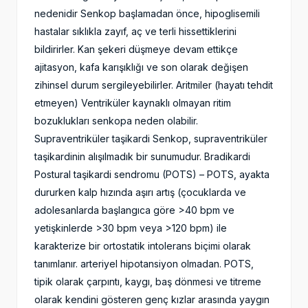
nedenidir Senkop başlamadan önce, hipoglisemili
hastalar sıklıkla zayıf, aç ve terli hissettiklerini
bildirirler. Kan şekeri düşmeye devam ettikçe
ajitasyon, kafa karışıklığı ve son olarak değişen
zihinsel durum sergileyebilirler. Aritmiler (hayatı tehdit
etmeyen) Ventriküler kaynaklı olmayan ritim
bozuklukları senkopa neden olabilir.
Supraventriküler taşikardi Senkop, supraventriküler
taşikardinin alışılmadık bir sunumudur. Bradikardi
Postural taşikardi sendromu (POTS) – POTS, ayakta
dururken kalp hızında aşırı artış (çocuklarda ve
adolesanlarda başlangıca göre >40 bpm ve
yetişkinlerde >30 bpm veya >120 bpm) ile
karakterize bir ortostatik intolerans biçimi olarak
tanımlanır. arteriyel hipotansiyon olmadan. POTS,
tipik olarak çarpıntı, kaygı, baş dönmesi ve titreme
olarak kendini gösteren genç kızlar arasında yaygın