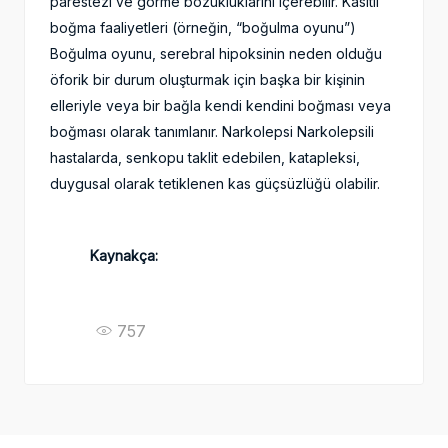
parestezi ve görme bozukluklarını içerebilir. Kasıtlı
boğma faaliyetleri (örneğin, “boğulma oyunu”)
Boğulma oyunu, serebral hipoksinin neden olduğu
öforik bir durum oluşturmak için başka bir kişinin
elleriyle veya bir bağla kendi kendini boğması veya
boğması olarak tanımlanır. Narkolepsi Narkolepsili
hastalarda, senkopu taklit edebilen, katapleksi,
duygusal olarak tetiklenen kas güçsüzlüğü olabilir.
Kaynakça:
757