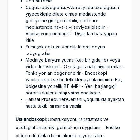
Görüntüleme
Göğüs radyografisi: -Akalazyada özofagusun
yiyeceklerle dilate olması mediastende
genişleme gibi görülebilir, posterior
mediastende hava-sıvı seviyesi olabilir. -
Aspirasyon pnömonisi - Dışardan bası yapan
kitle
Yumuşak dokuya yönelik lateral boyun
radyografisi
Modifiye baryum yutma (katı bir gıda ile) veya
videofloroskopi: - Özofagial anatomiyi tanımlar -
Fonksiyonları değerlendirir - Endoskopi
yapılabilecekse bu tetkikler uygulanmamalı Baş
bölgesine yönelik BT /MRI: - Yeni başlangıçlı
nöromuskuler disfaji varsa endikedir.
Tanısal Prosedürler/Cerrahi Çoğunlukla ayaktan
hasta takibi sırasında yapılır.
Üst endoskopi:
Obstruksiyonu rahatlatmak ve
özofagial anatomiyi görmek için uygulanır. - Endike
olduğu durumlarda mümkünse biyopsi alınır.