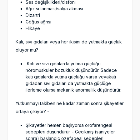
Ses değişiklikleri/disfoni
Ağız sulanması/salya akması
Dizartri
Göğüs ağrısı
Hikaye
Katı, sıvı gıdaları veya her ikisini de yutmakta güçlük
oluyor mu?
Katı ve sıvı gıdalarda yutma güçlüğü
nöromuskuler bozukluk düşündürür. Sadece
katı gıdalarda yutma güçlüğü varsa veyakatı
gıdadan sıvı gıdaları da yutmakta güçlüğe
ilerleme olursa mekanik anormallik düşündürür.
Yutkunmayı takiben ne kadar zaman sonra şikayetler
ortaya çıkıyor? -
Şikayetler hemen başlıyorsa orofarengeal
sebepleri düşündürür. - Gecikmiş (saniyeler
sonra) başlangıç özefageal sebepleri