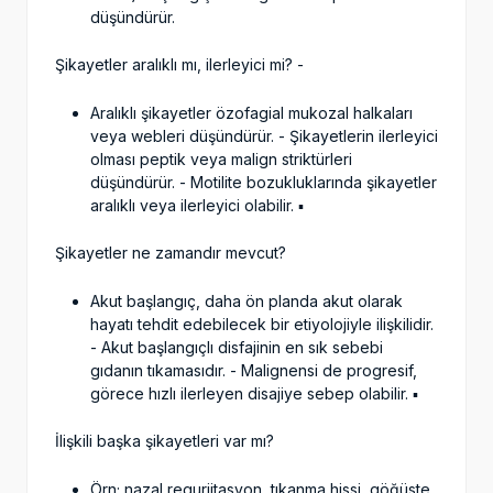
düşündürür.
Şikayetler aralıklı mı, ilerleyici mi? -
Aralıklı şikayetler özofagial mukozal halkaları
veya webleri düşündürür. - Şikayetlerin ilerleyici
olması peptik veya malign striktürleri
düşündürür. - Motilite bozukluklarında şikayetler
aralıklı veya ilerleyici olabilir. ▪️
Şikayetler ne zamandır mevcut?
Akut başlangıç, daha ön planda akut olarak
hayatı tehdit edebilecek bir etiyolojiyle ilişkilidir.
- Akut başlangıçlı disfajinin en sık sebebi
gıdanın tıkamasıdır. - Malignensi de progresif,
görece hızlı ilerleyen disajiye sebep olabilir. ▪️
İlişkili başka şikayetleri var mı?
Örn; nazal regurjitasyon, tıkanma hissi, göğüste