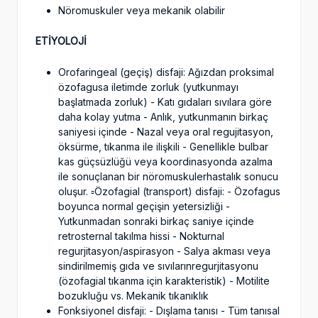
Nöromuskuler veya mekanik olabilir
ETİYOLOJİ
Orofaringeal (geçiş) disfaji: Ağızdan proksimal
özofagusa iletimde zorluk (yutkunmayı
başlatmada zorluk) - Katı gıdaları sıvılara göre
daha kolay yutma - Anlık, yutkunmanın birkaç
saniyesi içinde - Nazal veya oral regujitasyon,
öksürme, tıkanma ile ilişkili - Genellikle bulbar
kas güçsüzlüğü veya koordinasyonda azalma
ile sonuçlanan bir nöromuskulerhastalık sonucu
oluşur. ▫️Özofagial (transport) disfaji: - Özofagus
boyunca normal geçişin yetersizliği -
Yutkunmadan sonraki birkaç saniye içinde
retrosternal takılma hissi - Nokturnal
regurjitasyon/aspirasyon - Salya akması veya
sindirilmemiş gıda ve sıvılarınregurjitasyonu
(özofagial tıkanma için karakteristik) - Motilite
bozukluğu vs. Mekanik tıkanıklık
Fonksiyonel disfaji: - Dışlama tanısı - Tüm tanısal