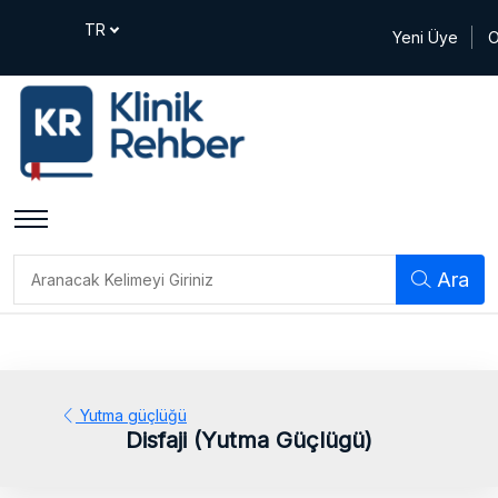
Yeni Üye
O
Ara
Yutma güçlüğü
Disfaji (Yutma Güçlügü)