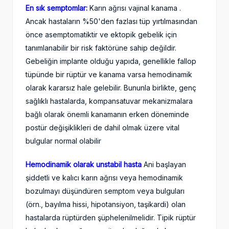
En sık semptomlar:
Karın ağrısı vajinal kanama .
Ancak hastaların %50'den fazlası tüp yırtılmasından
önce asemptomatiktir ve ektopik gebelik için
tanımlanabilir bir risk faktörüne sahip değildir.
Gebeliğin implante olduğu yapıda, genellikle fallop
tüpünde bir rüptür ve kanama varsa hemodinamik
olarak kararsız hale gelebilir. Bununla birlikte, genç
sağlıklı hastalarda, kompansatuvar mekanizmalara
bağlı olarak önemli kanamanın erken döneminde
postür değişiklikleri de dahil olmak üzere vital
bulgular normal olabilir
Hemodinamik olarak unstabil hasta
Ani başlayan
şiddetli ve kalıcı karın ağrısı veya hemodinamik
bozulmayı düşündüren semptom veya bulguları
(örn., bayılma hissi, hipotansiyon, taşikardi) olan
hastalarda rüptürden şüphelenilmelidir. Tipik rüptür