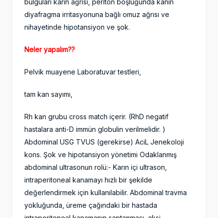
bulguları karın ağrısı, periton boşluğunda kanın
diyafragma irritasyonuna bağlı omuz ağrısı ve
nihayetinde hipotansiyon ve şok.
Neler yapalım??
Pelvik muayene Laboratuvar testleri,
tam kan sayımı,
Rh kan grubu cross match içerir. (RhD negatif
hastalara anti-D immün globulin verilmelidir. )
Abdominal USG TVUS (gerekirse) AciL Jenekoloji
kons. Şok ve hipotansiyon yönetimi Odaklanmış
abdominal ultrasonun rolü:- Karın içi ultrason,
intraperitoneal kanamayı hızlı bir şekilde
değerlendirmek için kullanılabilir. Abdominal travma
yokluğunda, üreme çağındaki bir hastada
intraperitoneal kanamanın saptanması, aksi