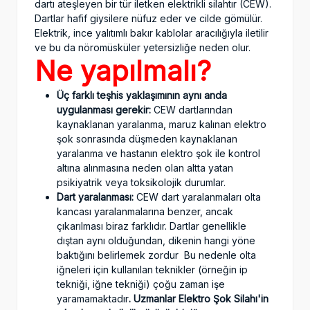
dartı ateşleyen bir tür iletken elektrikli silahtır (CEW).
Dartlar hafif giysilere nüfuz eder ve cilde gömülür.
Elektrik, ince yalıtımlı bakır kablolar aracılığıyla iletilir
ve bu da nöromüsküler yetersizliğe neden olur.
Ne yapılmalı?
Üç farklı teşhis yaklaşımının aynı anda
uygulanması gerekir:
CEW dartlarından
kaynaklanan yaralanma, maruz kalınan elektro
şok sonrasında düşmeden kaynaklanan
yaralanma ve hastanın elektro şok ile kontrol
altına alınmasına neden olan altta yatan
psikiyatrik veya toksikolojik durumlar.
Dart yaralanması:
CEW dart yaralanmaları olta
kancası yaralanmalarına benzer, ancak
çıkarılması biraz farklıdır. Dartlar genellikle
dıştan aynı olduğundan, dikenin hangi yöne
baktığını belirlemek zordur Bu nedenle olta
iğneleri için kullanılan teknikler (örneğin ip
tekniği, iğne tekniği) çoğu zaman işe
yaramamaktadır
.
Uzmanlar
Elektro Şok Silahı'in