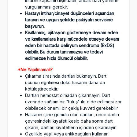
kitabın kapsamı dışındadır, ancak bazı yönlerin
vurgulanması gerekir.
Hastayı intihar/cinayet düşünceleri açısından
tarayın ve uygun şekilde psikiyatri servis
ine
başvurun.
Kısıtlanmış, ajitasyon göstermeye devam eden
ve kısıtlamalara karşı mücadele etmeye devam
eden bir hastada deliryum sendromu (ExDS)
olabilir. Bu durum tanınmazsa ve tedavi
edilmezse hızla ölümcül olabilir.
*Ne Yapılmamalı?
Çıkarma sırasında dartları bükmeyin. Dart
ucunun eğrilmesi doku hasarını daha da
kötüleştirecektir.
Dartları hemostat olmadan çıkarmayın. Dart
üzerinde sağlam bir "tutuş" ile elde edilmesi zor
olabilecek önemli bir çekiş kuvveti gerekebilir.
Hastanın içine gömülü olan dartları, önce dartın
çevresindeki kıyafeti kesip daha sonra dartı
çıkarın, dartları kıyafetlerin içinden çıkarmayın.
Özellikle yaşlı veya antikoagülan kullanan