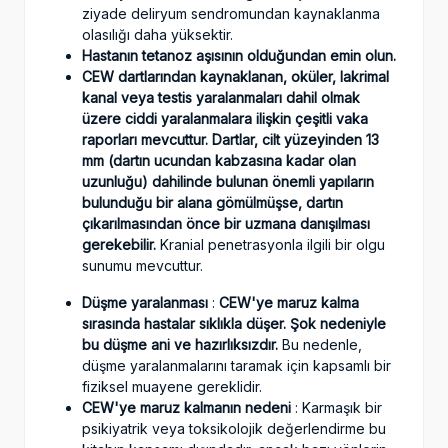
ziyade deliryum sendromundan kaynaklanma
olasılığı daha yüksektir.
Hastanın tetanoz aşı
sını
n
olduğundan
emin olun.
CEW dartlarından kaynaklanan, oküler, lakrimal
kanal veya testis yaralanmaları dahil olmak
üzere ciddi yaralanmalara ilişkin çeşitli vaka
raporları mevcuttur. Dartlar, cilt yüzeyinden 13
mm (dartın ucundan kabzasına kadar olan
uzunluğu) dahilinde bulunan önemli yapıların
bulunduğu bir alana gömülmüşse, dartın
çıkarılmasından önce bir uzmana danışılması
gerekebilir.
Kranial penetrasyonla ilgili bir olgu
sunumu mevcuttur.
Düşme yaralanması
:
CEW'ye maruz kalma
sırasında hastalar sıklıkla düş
er
.
Şok nedeniyle
bu düşme ani ve hazırlıksızdır.
Bu nedenle,
düşme yaralanmalarını taramak için kapsamlı bir
fiziksel muayene gereklidir.
CEW'ye maruz kalmanın nedeni
: Karmaşık bir
psikiyatrik veya toksikolojik değerlendirme bu