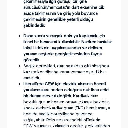
çıkarılmasıyla ilgili
g
ö
r
üşü
,
bir iğne
sürücüsünün/hemostat'ın dart
eksenine
dik
açıda takılmasının ve giriş yolu boyunca
ç
ekilmesinin
genellikle yeterli
oldu
ğ
u
ş
eklindedir
.
Daha sonra yumuşak dokuyu
kapatmak
için
ikinci bir hemostat kullanılabilir. Nadiren hastalar
lo
kal
Lidokoin uygulamasından
ve
delinen
yaranın
neşterle genişletilmesinden fayda
görebilir.
Sağlık görevlileri, dart hastadan çıkarıldığında
kazara kendilerine zarar vermemeye dikkat
etmelidir.
Literatürde CEW için elektrik akımının önemli
yaralanmalara neden olduğuna dair ikna edici
bir durum mevcut değildir.
Kardiyak ritim
bozukluğunun hemen ortaya çıkması beklenir,
ancak elektrokardiyogram (EKG) hem hastaya
hem de sağlık görevlilerine güvence
sağlayabilir. Polis nezaretindeki ölümlerin,
CEW'ye maruz kalmanın gecikmiş etkilerinden