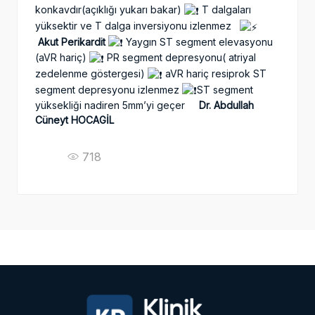
konkavdır(açıklığı yukarı bakar)
T dalgaları
yüksektir ve T dalga inversiyonu izlenmez
Akut Perikardit
Yaygın ST segment elevasyonu
(aVR hariç)
PR segment depresyonu( atriyal
zedelenme göstergesi)
aVR hariç resiprok ST
segment depresyonu izlenmez
ST segment
yüksekliği nadiren 5mm’yi geçer
Dr. Abdullah
Cüneyt HOCAGİL
718