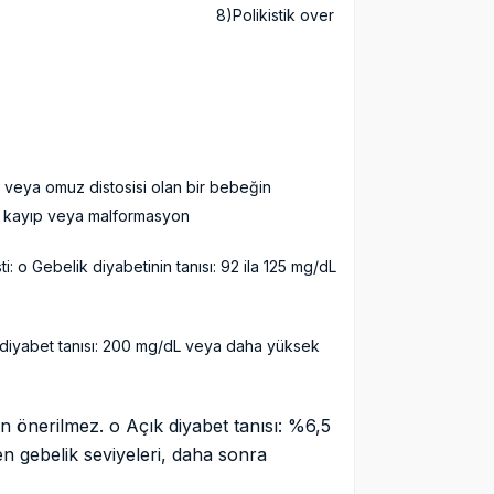
Polikistik over
romu
nigricans21
gebelik
tansiyon
osteroid kullanımı
z distosisi olan bir bebeğin
p veya malformasyon
: o Gebelik diyabetinin tanısı: 92 ila 125 mg/dL
k diyabet tanısı: 200 mg/dL veya daha yüksek
in önerilmez. o Açık diyabet tanısı: %6,5
n gebelik seviyeleri, daha sonra