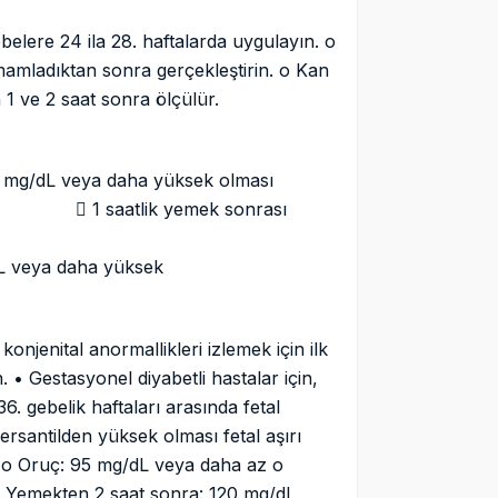
ebelere 24 ila 28. haftalarda uygulayın. o
amamladıktan sonra gerçekleştirin. o Kan
 1 ve 2 saat sonra ölçülür.
tinin teşhisi:
veya daha yüksek olması
mek sonrası
L veya daha yüksek
/dL veya daha yüksek
onjenital anormallikleri izlemek için ilk
 • Gestasyonel diyabetli hastalar için,
6. gebelik haftaları arasında fetal
ersantilden yüksek olması fetal aşırı
i o Oruç: 95 mg/dL veya daha az o
 Yemekten 2 saat sonra: 120 mg/dL