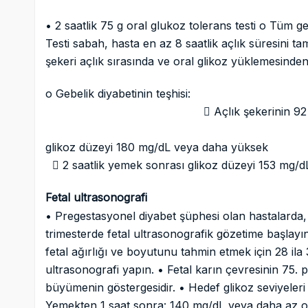
• 2 saatlik 75 g oral glukoz tolerans testi o Tüm g
Testi sabah, hasta en az 8 saatlik açlık süresini t
şekeri açlık sırasında ve oral glikoz yüklemesinden
o Gebelik diyabe
 Açlık şekerinin 92 mg/dL 
 1 saatlik ye
glikoz düzeyi 180 mg/d
 2 saatlik yemek sonrası glikoz düzeyi 153 mg
Fetal ultrasonografi
• Pregestasyonel diyabet şüphesi olan hastalarda, k
trimesterde fetal ultrasonografik gözetime başlayın.
fetal ağırlığı ve boyutunu tahmin etmek için 28 ila 3
ultrasonografi yapın. • Fetal karın çevresinin 75. p
büyümenin göstergesidir. • Hedef glikoz seviyeler
Yemekten 1 saat sonra: 140 mg/dL veya daha az o