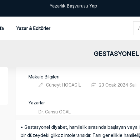
Yazarlık Başvurusu Yap
fa
Yazar & Editörler
GESTASYONEL 
Makale Bilgileri
Cüneyt HOCAGİL
23 Ocak 2024 Salı
Yazarlar
Dr. Cansu ÖCAL
• Gestasyonel diyabet, hamilelik sırasında başlayan veya i
bir düzeydeki glikoz intoleransıdır. Tanı genellikle hamileliğ