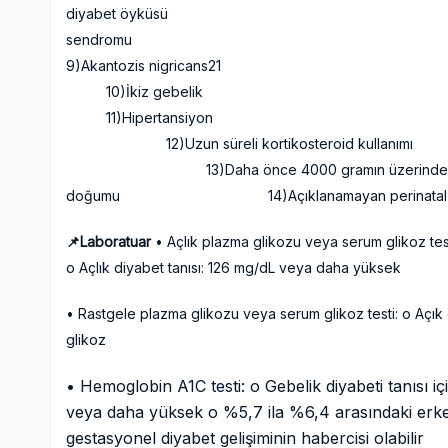
diyabet öyküsü 8)
send
9)Akantozis 
10)İkiz 
11)Hiper
12)Uzun süreli kortik
13)Daha önce 4000 gramın üzerinde veya omu
doğumu 14)Açıklanamayan perinatal kayı
📌Laboratuar
• Açlık plazma glikozu veya serum glikoz testi
o Açlık diyabet tanısı: 126 mg/dL veya daha yüksek
• Rastgele plazma glikozu veya serum glikoz testi: o Açı
glikoz
• Hemoglobin A1C testi: o Gebelik diyabeti tanısı iç
veya daha yüksek o %5,7 ila %6,4 arasındaki erke
gestasyonel diyabet gelişiminin habercisi olabilir