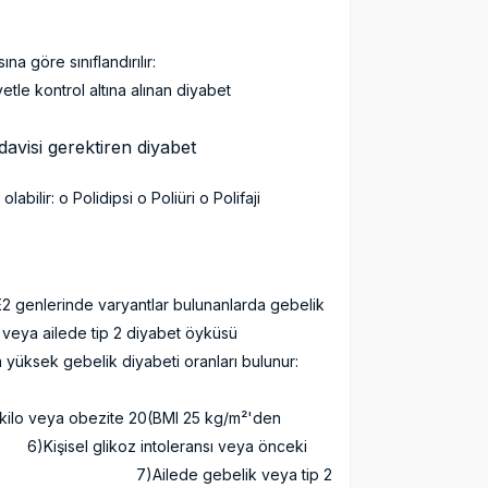
ınıflandırmasına göre sınıflandırılır:
 diyetle kontrol altına alınan diyabet
edavisi gerektiren diyabet
bilir: o Polidipsi o Poliüri o Polifaji
i
rda daha sık görülüyor
erinde varyantlar bulunanlarda gebelik
 öyküsü veya ailede tip 2 diyabet öyküsü
k diyabeti oranları bulunur:
, Yerli Amerikan, Asya
20(BMI 25 kg/m²'den
oleransı veya önceki
lede gebelik veya tip 2