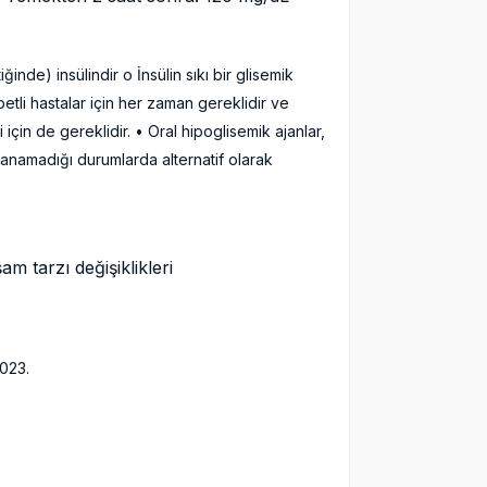
nde) insülindir o İnsülin sıkı bir glisemik
betli hastalar için her zaman gereklidir ve
 için de gereklidir. • Oral hipoglisemik ajanlar,
lanamadığı durumlarda alternatif olarak
Yaşam tarzı değişiklikleri
 2023.