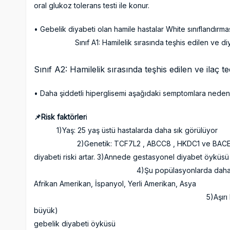
oral glukoz tolerans testi ile konur.
• Gebelik diyabeti olan hamile hastalar White s
Sınıf A1: Hamilelik sırasında teşhis edilen ve
Sınıf A2: Hamilelik sırasında teşhis edilen ve ilaç t
• Daha şiddetli hiperglisemi aşağıdaki semptomlara neden ola
📌Risk faktörler
1)Yaş: 25 yaş üstü hastala
2)Genetik: TCF7L2 , ABCC8 , HKDC1 ve BACE2 genl
diyabeti riski artar. 3)Annede gestasyonel diyabet
4)Şu popülasyonlarda daha yüksek gebeli
Afrikan Amerikan, İspanyol
5)Aşırı kilo veya obezite 
büyük) 6)Kişisel glikoz int
gebelik diyabeti öyküsü 7)Ai