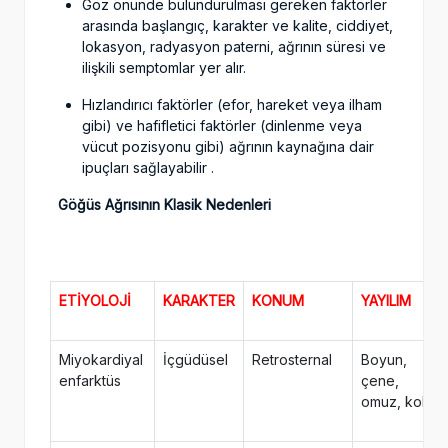
Göz önünde bulundurulması gereken faktörler
arasında başlangıç, karakter ve kalite, ciddiyet,
lokasyon, radyasyon paterni, ağrının süresi ve
ilişkili semptomlar yer alır.
Hızlandırıcı faktörler (efor, hareket veya ilham
gibi) ve hafifletici faktörler (dinlenme veya
vücut pozisyonu gibi) ağrının kaynağına dair
ipuçları sağlayabilir .
Göğüs Ağrısının Klasik Nedenleri
ETİYOLOJİ
KARAKTER
KONUM
YAYILIM
Miyokardiyal
İçgüdüsel
Retrosternal
Boyun,
enfarktüs
çene,
omuz, kol