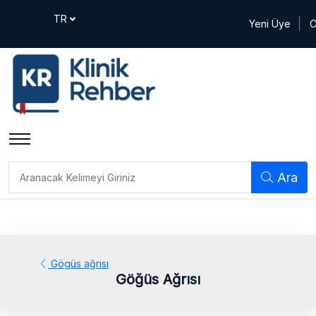
Yeni Üye
O
Ara
Gögüs ağrısı
Göğüs Ağrısı