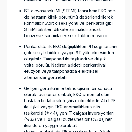
ST elevasyonlu MI (STEMI) tanısı hem EKG hem
de hastanın klinik görünümü değerlendirilerek
konmalıdır .Aort diseksiyonu ve perikardit gibi
STEMI taklitleri dikkate alınmalıdır ancak
benzersiz sunumları ve risk faktörleri vardır.
Perikarditte ilk EKG değişiklikleri PR segmentinin
çökmesiyle birlikte yaygın ST yükselmesinden
oluşabilir. Tamponad ile taşikardi ve düşük
voltaj görülür. Nadiren şiddetli perikardiyal
efüzyon veya tamponadda elektriksel
alternanslar görülebilir.
Gelişen görüntüleme teknolojisinin bir sonucu
olarak, pulmoner emboli, EKG'si normal olan
hastalarda daha sık teşhis edilmektedir. Akut PE
ile ilişkili yaygın EKG anormallikleri sinüs
taşikardisi (%44), yeni T dalgası inversiyonları
(%33) ve T dalgası düzleşmesidir (%30), her
ikisi de en yaygın olarak alt
derivasyonlardadır. PE'ye sekonder sağ kalp