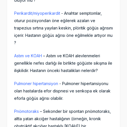
oluyor mu ?
Perikardit/miyoperikardit
- Anahtar semptomlar,
oturur pozisyondan öne eğilerek azalan ve
trapezius sırtına yayılan keskin, plöritik göğüs ağrısını
içerir. Hastanın göğüs ağrısı öne eğilmekle artıyor mu
?
Astım ve KOAH
– Astım ve KOAH alevlenmeleri
genellikle nefes darlığı ile birlikte göğüste sıkışma ile
ilişkilidir. Hastanın önceki hastalıkları nelerdir?
Pulmoner hipertansiyon
- Pulmoner hipertansiyonu
olan hastalarda efor dispnesi ve senkopa ek olarak
eforla göğüs ağrısı olabilir.
Pnömotoraks
– Sekonder bir spontan pnömotoraks,
altta yatan akciğer hastalığının (örneğin, kronik
obstrüktif akciğer hastalığı [KOAH]) bir