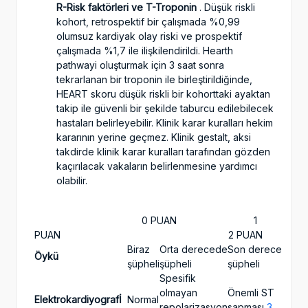
R-Risk faktörleri ve T-Troponin
. Düşük riskli
kohort, retrospektif bir çalışmada %0,99
olumsuz kardiyak olay riski ve prospektif
çalışmada %1,7 ile ilişkilendirildi. Hearth
pathwayi oluşturmak için 3 saat sonra
tekrarlanan bir troponin ile birleştirildiğinde,
HEART skoru düşük riskli bir kohorttaki ayaktan
takip ile güvenli bir şekilde taburcu edilebilecek
hastaları belirleyebilir. Klinik karar kuralları hekim
kararının yerine geçmez. Klinik gestalt, aksi
takdirde klinik karar kuralları tarafından gözden
kaçırılacak vakaların belirlenmesine yardımcı
olabilir.
0 PUAN 1
PUAN 2 PUAN
Biraz
Orta derecede
Son derece
Öykü
şüpheli
şüpheli
şüpheli
Spesifik
olmayan
Önemli ST
Elektrokardiyografİ
Normal
repolarizasyon
sapması
3