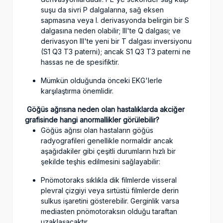
suşu da sivri P dalgalarına, sağ eksen
sapmasına veya I. derivasyonda belirgin bir S
dalgasına neden olabilir; III'te Q dalgası; ve
derivasyon III'te yeni bir T dalgası inversiyonu
(S1 Q3 T3 paterni); ancak S1 Q3 T3 paterni ne
hassas ne de spesifiktir.
Mümkün olduğunda önceki EKG'lerle
karşılaştırma önemlidir.
Göğüs ağrısına neden olan hastalıklarda akciğer
grafisinde hangi anormallikler görülebilir?
Göğüs ağrısı olan hastaların göğüs
radyografileri genellikle normaldir ancak
aşağıdakiler gibi çeşitli durumların hızlı bir
şekilde teşhis edilmesini sağlayabilir:
Pnömotoraks sıklıkla dik filmlerde visseral
plevral çizgiyi veya sırtüstü filmlerde derin
sulkus işaretini gösterebilir. Gerginlik varsa
mediasten pnömotoraksın olduğu taraftan
uzaklaşacaktır.