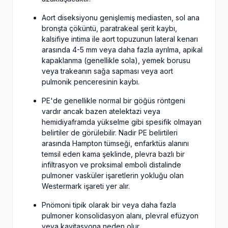
Aort diseksiyonu genişlemiş mediasten, sol ana
bronşta çöküntü, paratrakeal şerit kaybı,
kalsifiye intima ile aort topuzunun lateral kenarı
arasında 4-5 mm veya daha fazla ayrılma, apikal
kapaklanma (genellikle sola), yemek borusu
veya trakeanın sağa sapması veya aort
pulmonik penceresinin kaybı.
PE'de genellikle normal bir göğüs röntgeni
vardır ancak bazen atelektazi veya
hemidiyaframda yükselme gibi spesifik olmayan
belirtiler de görülebilir. Nadir PE belirtileri
arasında Hampton tümseği, enfarktüs alanını
temsil eden kama şeklinde, plevra bazlı bir
infiltrasyon ve proksimal emboli distalinde
pulmoner vasküler işaretlerin yokluğu olan
Westermark işareti yer alır.
Pnömoni tipik olarak bir veya daha fazla
pulmoner konsolidasyon alanı, plevral efüzyon
veya kavitasyona neden olur.