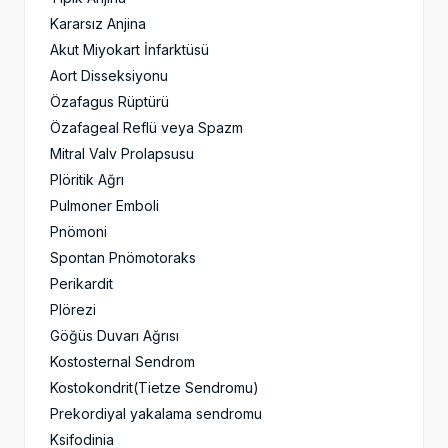
Kararsız Anjina
Akut Miyokart İnfarktüsü
Aort Disseksiyonu
Özafagus Rüptürü
Özafageal Reflü veya Spazm
Mitral Valv Prolapsusu
Plöritik Ağrı
Pulmoner Emboli
Pnömoni
Spontan Pnömotoraks
Perikardit
Plörezi
Göğüs Duvarı Ağrısı
Kostosternal Sendrom
Kostokondrit(Tietze Sendromu)
Prekordiyal yakalama sendromu
Ksifodinia