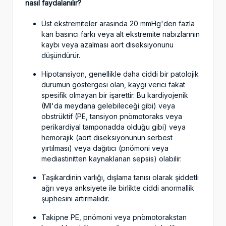
nasıl faydalanılır?
Üst ekstremiteler arasında 20 mmHg'den fazla
kan basıncı farkı veya alt ekstremite nabızlarının
kaybı veya azalması aort diseksiyonunu
düşündürür.
Hipotansiyon, genellikle daha ciddi bir patolojik
durumun göstergesi olan, kaygı verici fakat
spesifik olmayan bir işarettir. Bu kardiyojenik
(MI'da meydana gelebileceği gibi) veya
obstrüktif (PE, tansiyon pnömotoraks veya
perikardiyal tamponadda olduğu gibi) veya
hemorajik (aort diseksiyonunun serbest
yırtılması) veya dağıtıcı (pnömoni veya
mediastinitten kaynaklanan sepsis) olabilir.
Taşikardinin varlığı, dışlama tanısı olarak şiddetli
ağrı veya anksiyete ile birlikte ciddi anormallik
şüphesini artırmalıdır.
Takipne PE, pnömoni veya pnömotorakstan