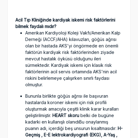
Acil Tıp Kliniğinde kardiyak iskemi risk faktörlerini
bilmek faydalı mıdır?
Amerikan Kardiyoloji Koleji Vakfı/Amerikan Kalp
Derneği (ACCF/AHA) kılavuzları, göğüs ağrısı
olan bir hastada AKS'yi öngörmede en önemli
faktörün kardiyak risk faktörlerinden ziyade
mevcut hastalık öyküsü olduğunu ileri
sürmektedir. Kardiyak iskemi için klasik risk
faktörlerinin acil servis ortamında AKS'nin acil
riskini belirlemeye çalışırken sınırlı faydası
olmuştur.
Bununla birlikte göğüs ağrısı ile başvuran
hastalarda koroner iskemi için risk profili
oluşturmak amacıyla çeşitli klinik karar kuralları
geliştirilmiştir.
HEART skoru
belki de bugüne
kadarki en kullanışlı olanıdıBu onaylanmış
puanın adı, içerdiği beş unsurun kısaltmasıdır:
H-
Geçmiş , E-E lektrokardiyografi (EKG), A-Yaş ,