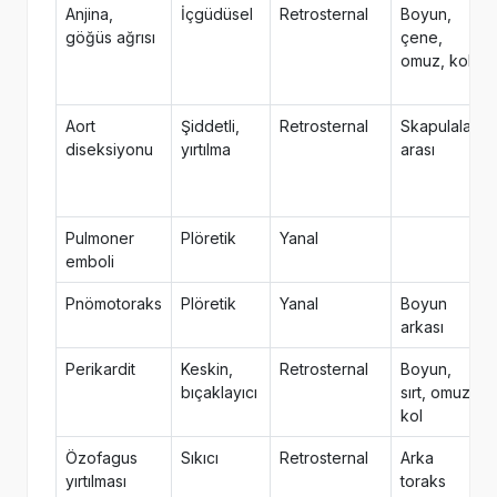
Anjina,
İçgüdüsel
Retrosternal
Boyun,
göğüs ağrısı
çene,
omuz, kol
Aort
Şiddetli,
Retrosternal
Skapulalar
diseksiyonu
yırtılma
arası
Pulmoner
Plöretik
Yanal
emboli
Pnömotoraks
Plöretik
Yanal
Boyun
arkası
Perikardit
Keskin,
Retrosternal
Boyun,
bıçaklayıcı
sırt, omuz,
kol
Özofagus
Sıkıcı
Retrosternal
Arka
yırtılması
toraks