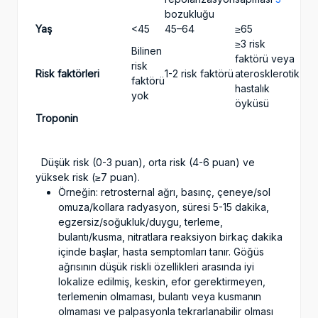
bozukluğu
Yaş
<45
45–64
≥65
≥3 risk
Bilinen
faktörü veya
risk
Risk faktörleri
1-2 risk faktörü
aterosklerotik
faktörü
hastalık
yok
öyküsü
Troponin
Düşük risk (0-3 puan), orta risk (4-6 puan) ve
yüksek risk (≥7 puan).
Örneğin: retrosternal ağrı, basınç, çeneye/sol
omuza/kollara radyasyon, süresi 5-15 dakika,
egzersiz/soğukluk/duygu, terleme,
bulantı/kusma, nitratlara reaksiyon birkaç dakika
içinde başlar, hasta semptomları tanır. Göğüs
ağrısının düşük riskli özellikleri arasında iyi
lokalize edilmiş, keskin, efor gerektirmeyen,
terlemenin olmaması, bulantı veya kusmanın
olmaması ve palpasyonla tekrarlanabilir olması