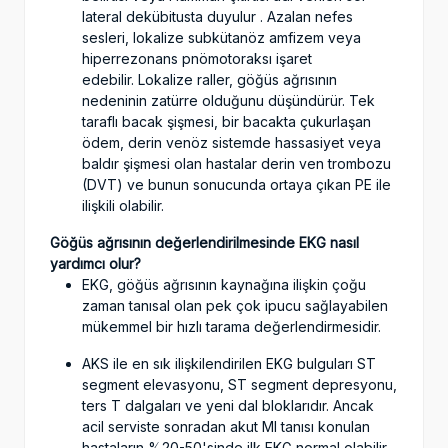
lateral dekübitusta duyulur . Azalan nefes
sesleri, lokalize subkütanöz amfizem veya
hiperrezonans pnömotoraksı işaret
edebilir. Lokalize raller, göğüs ağrısının
nedeninin zatürre olduğunu düşündürür. Tek
taraflı bacak şişmesi, bir bacakta çukurlaşan
ödem, derin venöz sistemde hassasiyet veya
baldır şişmesi olan hastalar derin ven trombozu
(DVT) ve bunun sonucunda ortaya çıkan PE ile
ilişkili olabilir.
Göğüs ağrısının değerlendirilmesinde EKG nasıl
yardımcı olur?
EKG, göğüs ağrısının kaynağına ilişkin çoğu
zaman tanısal olan pek çok ipucu sağlayabilen
mükemmel bir hızlı tarama değerlendirmesidir.
AKS ile en sık ilişkilendirilen EKG bulguları ST
segment elevasyonu, ST segment depresyonu,
ters T dalgaları ve yeni dal bloklarıdır. Ancak
acil serviste sonradan akut MI tanısı konulan
hastaların %20-50'sinde ilk EKG normal olabilir.