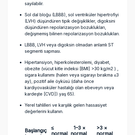
sayılabilir.
Sol dal bloğu (LBBB), sol ventriküler hipertrofiyi
(LVH) düşündüren tipik değişiklikler, digoksini
düşündüren repolarizasyon bozuklukları,
değişmemiş bilinen repolarizasyon bozuklukları.
LBBB, LVH veya digoksin olmadan anlamlı ST
segmenti sapması.
Hipertansiyon, hiperkolesterolemi, diyabet,
obezite (vücut kitle indeksi [BMI] >30 kg/m2 ) ,
sigara kullanımı (halen veya sigarayı bırakma ≤3
ay), pozitif aile öyküsü (daha önce
kardiyovasküler hastalığı olan ebeveyn veya
kardeşte [CVD]) yaş 65).
Yerel tahlilleri ve karşılık gelen hassasiyet
değerlerini kullanın.
≤
1–3 ×
>3 ×
Başlangıç ​​
normal
normal
normal