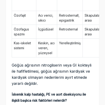
Özofajit
Acı verici,
Retrosternall,
Skapulalar
sıkıcı
epigastrik
arası
Özofagus
İçgüdüsel
Retrosternal
Skapulalar
spazmı
arası
Kas-iskelet
Keskin, acı
Yerelleştirilmiş
sistemi
veren,
yüzeysel
Göğüs ağrısının nitrogliserin veya GI kokteyli
ile hafifletilmesi, göğüs ağrısının kardiyak ve
kardiyak olmayan nedenlerini ayırt etmede
yararlı değildir.
İskemik kalp hastalığı, PE ve aort diseksiyonu ile
ilişkili başlıca risk faktörleri nelerdir?