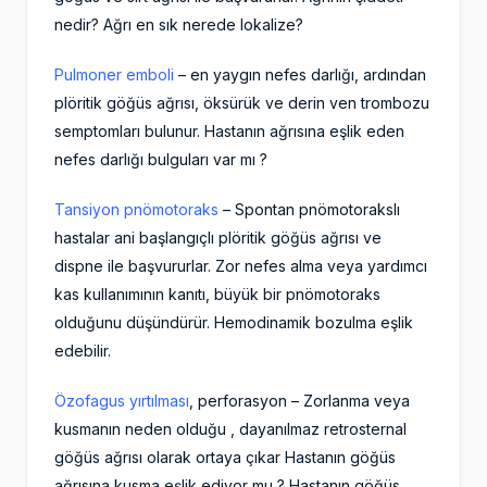
nedir? Ağrı en sık nerede lokalize?
Pulmoner emboli
– en yaygın nefes darlığı, ardından
plöritik göğüs ağrısı, öksürük ve derin ven trombozu
semptomları bulunur. Hastanın ağrısına eşlik eden
nefes darlığı bulguları var mı ?
Tansiyon pnömotoraks
– Spontan pnömotorakslı
hastalar ani başlangıçlı plöritik göğüs ağrısı ve
dispne ile başvururlar. Zor nefes alma veya yardımcı
kas kullanımının kanıtı, büyük bir pnömotoraks
olduğunu düşündürür. Hemodinamik bozulma eşlik
edebilir.
Özofagus yırtılması
, perforasyon – Zorlanma veya
kusmanın neden olduğu , dayanılmaz retrosternal
göğüs ağrısı olarak ortaya çıkar Hastanın göğüs
ağrısına kusma eşlik ediyor mu ? Hastanın göğüs