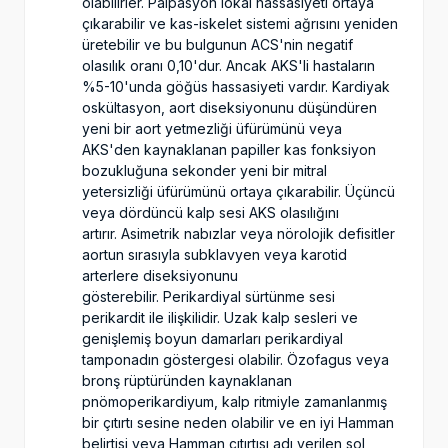
olabilirler. Palpasyon lokal hassasiyeti ortaya
çıkarabilir ve kas-iskelet sistemi ağrısını yeniden
üretebilir ve bu bulgunun ACS'nin negatif
olasılık oranı 0,10'dur. Ancak AKS'li hastaların
%5-10'unda göğüs hassasiyeti vardır. Kardiyak
oskültasyon, aort diseksiyonunu düşündüren
yeni bir aort yetmezliği üfürümünü veya
AKS'den kaynaklanan papiller kas fonksiyon
bozukluğuna sekonder yeni bir mitral
yetersizliği üfürümünü ortaya çıkarabilir. Üçüncü
veya dördüncü kalp sesi AKS olasılığını
artırır. Asimetrik nabızlar veya nörolojik defisitler
aortun sırasıyla subklavyen veya karotid
arterlere diseksiyonunu
gösterebilir. Perikardiyal sürtünme sesi
perikardit ile ilişkilidir. Uzak kalp sesleri ve
genişlemiş boyun damarları perikardiyal
tamponadın göstergesi olabilir. Özofagus veya
bronş rüptüründen kaynaklanan
pnömoperikardiyum, kalp ritmiyle zamanlanmış
bir çıtırtı sesine neden olabilir ve en iyi Hamman
belirtisi veya Hamman çıtırtısı adı verilen sol