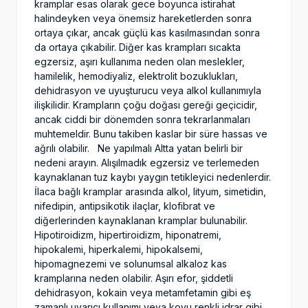
kramplar esas olarak gece boyunca istirahat
halindeyken veya önemsiz hareketlerden sonra
ortaya çıkar, ancak güçlü kas kasılmasından sonra
da ortaya çıkabilir. Diğer kas krampları sıcakta
egzersiz, aşırı kullanıma neden olan meslekler,
hamilelik, hemodiyaliz, elektrolit bozuklukları,
dehidrasyon ve uyuşturucu veya alkol kullanımıyla
ilişkilidir. Krampların çoğu doğası gereği geçicidir,
ancak ciddi bir dönemden sonra tekrarlanmaları
muhtemeldir. Bunu takiben kaslar bir süre hassas ve
ağrılı olabilir. Ne yapılmalı Altta yatan belirli bir
nedeni arayın. Alışılmadık egzersiz ve terlemeden
kaynaklanan tuz kaybı yaygın tetikleyici nedenlerdir.
İlaca bağlı kramplar arasında alkol, lityum, simetidin,
nifedipin, antipsikotik ilaçlar, klofibrat ve
diğerlerinden kaynaklanan kramplar bulunabilir.
Hipotiroidizm, hipertiroidizm, hiponatremi,
hipokalemi, hiperkalemi, hipokalsemi,
hipomagnezemi ve solunumsal alkaloz kas
kramplarına neden olabilir. Aşırı efor, şiddetli
dehidrasyon, kokain veya metamfetamin gibi eş
zamanlı uyarıcı kullanımı veya koyu renkli idrar gibi