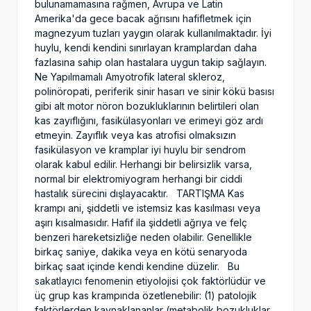
bulunamamasına rağmen, Avrupa ve Latin
Amerika'da gece bacak ağrısını hafifletmek için
magnezyum tuzları yaygın olarak kullanılmaktadır. İyi
huylu, kendi kendini sınırlayan kramplardan daha
fazlasına sahip olan hastalara uygun takip sağlayın.
Ne Yapılmamalı Amyotrofik lateral skleroz,
polinöropati, periferik sinir hasarı ve sinir kökü basısı
gibi alt motor nöron bozukluklarının belirtileri olan
kas zayıflığını, fasikülasyonları ve erimeyi göz ardı
etmeyin. Zayıflık veya kas atrofisi olmaksızın
fasikülasyon ve kramplar iyi huylu bir sendrom
olarak kabul edilir. Herhangi bir belirsizlik varsa,
normal bir elektromiyogram herhangi bir ciddi
hastalık sürecini dışlayacaktır. TARTIŞMA Kas
krampı ani, şiddetli ve istemsiz kas kasılması veya
aşırı kısalmasıdır. Hafif ila şiddetli ağrıya ve felç
benzeri hareketsizliğe neden olabilir. Genellikle
birkaç saniye, dakika veya en kötü senaryoda
birkaç saat içinde kendi kendine düzelir. Bu
sakatlayıcı fenomenin etiyolojisi çok faktörlüdür ve
üç grup kas krampında özetlenebilir: (1) patolojik
faktörlerden kaynaklananlar (metabolik bozukluklar,