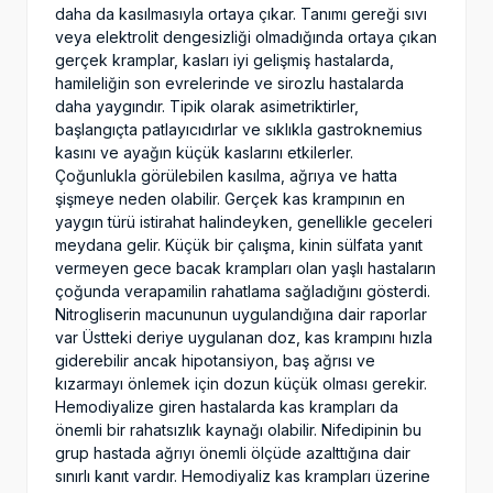
daha da kasılmasıyla ortaya çıkar. Tanımı gereği sıvı
veya elektrolit dengesizliği olmadığında ortaya çıkan
gerçek kramplar, kasları iyi gelişmiş hastalarda,
hamileliğin son evrelerinde ve sirozlu hastalarda
daha yaygındır. Tipik olarak asimetriktirler,
başlangıçta patlayıcıdırlar ve sıklıkla gastroknemius
kasını ve ayağın küçük kaslarını etkilerler.
Çoğunlukla görülebilen kasılma, ağrıya ve hatta
şişmeye neden olabilir. Gerçek kas krampının en
yaygın türü istirahat halindeyken, genellikle geceleri
meydana gelir. Küçük bir çalışma, kinin sülfata yanıt
vermeyen gece bacak krampları olan yaşlı hastaların
çoğunda verapamilin rahatlama sağladığını gösterdi.
Nitrogliserin macununun uygulandığına dair raporlar
var Üstteki deriye uygulanan doz, kas krampını hızla
giderebilir ancak hipotansiyon, baş ağrısı ve
kızarmayı önlemek için dozun küçük olması gerekir.
Hemodiyalize giren hastalarda kas krampları da
önemli bir rahatsızlık kaynağı olabilir. Nifedipinin bu
grup hastada ağrıyı önemli ölçüde azalttığına dair
sınırlı kanıt vardır. Hemodiyaliz kas krampları üzerine