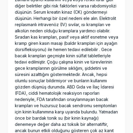
diğer belirtiler gibi risk faktörleri varsa rabdomiyolizi
düşünün. Serum kreatin kinaz (CK) göndermeyi
düşünün. Herhangi bir özel nedeni ele alın. Elektrolit
replasmanlı intravenöz (IV) sıvılar, ısı krampları ve
alkolün neden olduğu kramplara yardımcı olabilir.
Sıradan kas krampları, pasif veya aktif esnetme veya
kramp giren kasın masajı (baldır krampları için ayağın
dorsifleksiyonu) ile hemen tedavi edilebilir . Gece
bacak krampları geçmişte kinin sülfat tabletleriyle
tedavi edilmiştir. Çoğu çalışma kinin ve türevlerinin
gece kramplarının görülme sıklığını, şiddetini ve
süresini azalttığını göstermektedir. Ancak, hepsi
olumlu sonuçlar bildirmiyor ve bunların kullanımı
gözden düşmüş durumda. ABD Gıda ve İlaç İdaresi
(FDA), ciddi hematolojik reaksiyon raporları
nedeniyle, FDA tarafından onaylanmayan bacak
krampları ve huzursuz bacak sendromu semptomları
için kinin kullanımına karşı uyarıda bulundu. Yatmadan
önce bir bardak tonik su (bir kinin kaynağı)
denemeye değer daha az toksik bir alternatiftir,
ancak bunun etkili olduğunu gösteren çok az kanıt