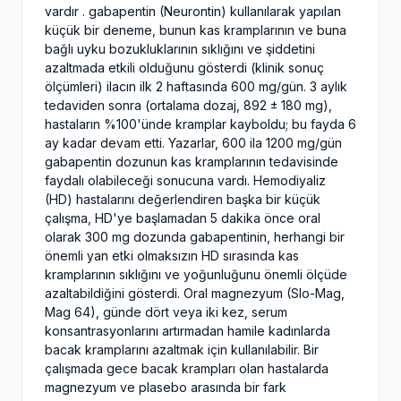
vardır . gabapentin (Neurontin) kullanılarak yapılan
küçük bir deneme, bunun kas kramplarının ve buna
bağlı uyku bozukluklarının sıklığını ve şiddetini
azaltmada etkili olduğunu gösterdi (klinik sonuç
ölçümleri) ilacın ilk 2 haftasında 600 mg/gün. 3 aylık
tedaviden sonra (ortalama dozaj, 892 ± 180 mg),
hastaların %100'ünde kramplar kayboldu; bu fayda 6
ay kadar devam etti. Yazarlar, 600 ila 1200 mg/gün
gabapentin dozunun kas kramplarının tedavisinde
faydalı olabileceği sonucuna vardı. Hemodiyaliz
(HD) hastalarını değerlendiren başka bir küçük
çalışma, HD'ye başlamadan 5 dakika önce oral
olarak 300 mg dozunda gabapentinin, herhangi bir
önemli yan etki olmaksızın HD sırasında kas
kramplarının sıklığını ve yoğunluğunu önemli ölçüde
azaltabildiğini gösterdi. Oral magnezyum (Slo-Mag,
Mag 64), günde dört veya iki kez, serum
konsantrasyonlarını artırmadan hamile kadınlarda
bacak kramplarını azaltmak için kullanılabilir. Bir
çalışmada gece bacak krampları olan hastalarda
magnezyum ve plasebo arasında bir fark