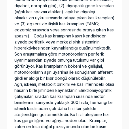
diyabet, nöropati gibi), (2) idiyopatik gece krampları
(ağrılı kas spazmı atakları). açık bir etiyoloji
olmaksızın uyku sırasında ortaya çıkan kas krampları)
ve (3) egzersizle ilişkili kas krampları (EAMC;
egzersiz sırasında veya sonrasında ortaya çıkan kas
spazmı). Çoğu kas krampının kasın kendisinden
ziyade periferik veya merkezi sinir sisteminin
hiperaktivitesinden kaynaklandığı düşünülmektedir.
Son araştırmalara göre motonöronların periferik
uyarılmasından ziyade omurga tutulumu var gibi
görünüyor. Kas kramplarının kökeni ve gelişimi,
motonöronların aşırı uyarılma ile sonuçlanan afferent
girdiler aldığı bir kısır döngü olarak düşünülebilir.
Ağrı, iskemi, metabolit birikimi ve kas liflerindeki olası
hasarın birleşiminden kaynaklanır. Elektromiyografik
çalışmalar, sıradan kas krampları sırasında motor
birimlerinin saniyede yaklaşık 300 hızla, herhangi bir
istemli kasılmadan çok daha hızlı bir şekilde
ateşlendiğini göstermektedir. Bu hızlı ateşleme hızı
kas gerginliğine ve ağrıya neden olur. Kramplar,
zaten en kısa doğal pozisyonunda olan bir kasın