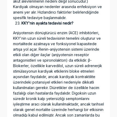
akut alevlenmenin nedeni değil sonucudur.)
Kardiyak olmayan nedenler arasında enfeksiyon ve
anemi yer alır. Hızlandırıcı faktörler belirlendiğinde
spesifik tedaviye başlanmalıdır.
KKY'nin ayakta tedavisi nedir?
Anjiyotensin dönüştürücü enzim (ACE) inhibitörleri,
KKY'nin uzun süreli tedavisinin temelini oluşturur ve
mortalitede azalmaya ve fonksiyonel kapasitede
artışa yol açar. Renin-anjiyotensin sistemi üzerinde
etkili olan diğer ilaçlar (anjiyotensin reseptör
antagonistleri ve spironolakton) da etkilidir. β-
Blokerler, özellikle karvedilol, uzun süreli adrenerjik
stimülasyonun kardiyak etkilerini bloke etmeleri
açısından faydalıdır, ancak kardiyak kontraktilite
üzerindeki potansiyel etkileri nedeniyle dikkatli
kullanılmaları gerekir. Diüretikler de özellikle hacim
fazlalığı olan hastalarda faydalıdır. Digoksin uzun
süredir kronik kalp yetersizliği semptomlarını
iyileştirme aracı olarak kullanılmaktadır, ancak tarihsel
olarak genel mortalite üzerinde herhangi bir etkisinin
olmadığı kabul edilmiştir. Ancak son zamanlarda bu