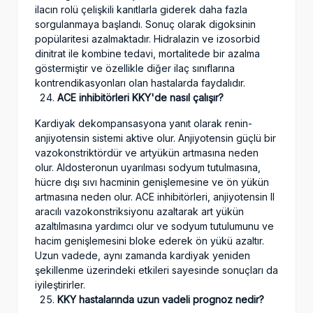
ilacın rolü çelişkili kanıtlarla giderek daha fazla
sorgulanmaya başlandı. Sonuç olarak digoksinin
popülaritesi azalmaktadır. Hidralazin ve izosorbid
dinitrat ile kombine tedavi, mortalitede bir azalma
göstermiştir ve özellikle diğer ilaç sınıflarına
kontrendikasyonları olan hastalarda faydalıdır.
ACE inhibitörleri KKY'de nasıl çalışır?
Kardiyak dekompansasyona yanıt olarak renin-
anjiyotensin sistemi aktive olur. Anjiyotensin güçlü bir
vazokonstriktördür ve artyükün artmasına neden
olur. Aldosteronun uyarılması sodyum tutulmasına,
hücre dışı sıvı hacminin genişlemesine ve ön yükün
artmasına neden olur. ACE inhibitörleri, anjiyotensin II
aracılı vazokonstriksiyonu azaltarak art yükün
azaltılmasına yardımcı olur ve sodyum tutulumunu ve
hacim genişlemesini bloke ederek ön yükü azaltır.
Uzun vadede, aynı zamanda kardiyak yeniden
şekillenme üzerindeki etkileri sayesinde sonuçları da
iyileştirirler.
KKY hastalarında uzun vadeli prognoz nedir?