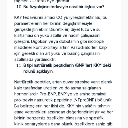
rağmen CO tehlikeye girebilir.
Bu fizyolojinin tedaviyle nasıl bir ilişkisi var?
KKY tedavisinin amacı CO'yu iyileştirmektir. Bu, bu
parametrelerin her birinin değiştirilmesiyle
gerçekleştirilebilir. Diüretikler, diyet tuzu ve su
kısıtlaması ön yükü azaltır ve hacim çalışmasını
iyileştirir. Digoksin veya dobutamin gibi inotropik
maddeler kontraktiliteyi artırır. Vazodilatörler, kalp
için gerekli olan art yükü ve basınç çalışmasını
azaltmada yardımcıdır.
B tipi natriüretik peptidlerin (BNP'ler) KKY'deki
rolünü açıklayın.
Natriüretik peptitler, artan duvar stresine yanıt olarak
kalp tarafından üretilen ve dolaşıma salgılanan
hormonlardır. Pro-BNP, BNP'ye ve amino terminal
pro-beyin natriüretik peptidine (NTproBNP) bölünür.
Bu belirteçlerin her ikisi de, KKY'nin varlığını tahmin
etme yetenekleri açısından değerlendirilmiştir ve her
birinin benzersiz özellikleri olmasına ve spesifik
klinik senaryolarda daha olumlu özelliklere sahip gibi