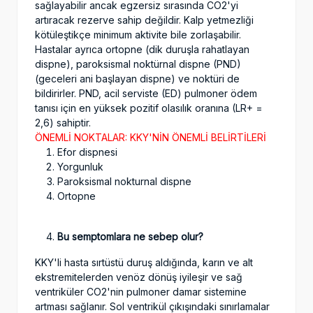
sağlayabilir ancak egzersiz sırasında CO2'yi
artıracak rezerve sahip değildir. Kalp yetmezliği
kötüleştikçe minimum aktivite bile zorlaşabilir.
Hastalar ayrıca ortopne (dik duruşla rahatlayan
dispne), paroksismal noktürnal dispne (PND)
(geceleri ani başlayan dispne) ve noktüri de
bildirirler. PND, acil serviste (ED) pulmoner ödem
tanısı için en yüksek pozitif olasılık oranına (LR+ =
2,6) sahiptir.
ÖNEMLİ NOKTALAR: KKY'NİN ÖNEMLİ BELİRTİLERİ
Efor dispnesi
Yorgunluk
Paroksismal nokturnal dispne
Ortopne
Bu semptomlara ne sebep olur?
KKY'li hasta sırtüstü duruş aldığında, karın ve alt
ekstremitelerden venöz dönüş iyileşir ve sağ
ventriküler CO2'nin pulmoner damar sistemine
artması sağlanır. Sol ventrikül çıkışındaki sınırlamalar