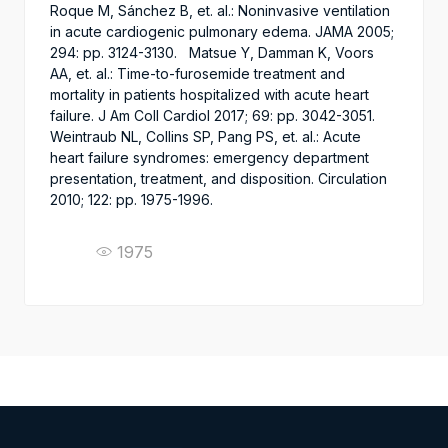
Roque M, Sánchez B, et. al.: Noninvasive ventilation
in acute cardiogenic pulmonary edema. JAMA 2005;
294: pp. 3124-3130. Matsue Y, Damman K, Voors
AA, et. al.: Time-to-furosemide treatment and
mortality in patients hospitalized with acute heart
failure. J Am Coll Cardiol 2017; 69: pp. 3042-3051.
Weintraub NL, Collins SP, Pang PS, et. al.: Acute
heart failure syndromes: emergency department
presentation, treatment, and disposition. Circulation
2010; 122: pp. 1975-1996.
1975