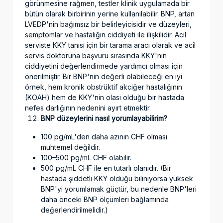
görünmesine rağmen, testler klinik uygulamada bir
bütün olarak birbirinin yerine kullanılabilir. BNP, artan
LVEDP'nin bağımsız bir belirleyicisidir ve düzeyleri,
semptomlar ve hastalığın ciddiyeti ile ilişkilidir. Acil
serviste KKY tanısı için bir tarama aracı olarak ve acil
servis doktoruna başvuru sırasında KKY'nin
ciddiyetini değerlendirmede yardımcı olması için
önerilmiştir. Bir BNP'nin değerli olabileceği en iyi
örnek, hem kronik obstrüktif akciğer hastalığının
(KOAH) hem de KKY'nin olası olduğu bir hastada
nefes darlığının nedenini ayırt etmektir.
BNP düzeylerini nasıl yorumlayabilirim?
100 pg/mL'den daha azının CHF olması
muhtemel değildir.
100–500 pg/mL CHF olabilir.
500 pg/mL CHF ile en tutarlı olanıdır. (Bir
hastada şiddetli KKY olduğu biliniyorsa yüksek
BNP'yi yorumlamak güçtür, bu nedenle BNP'leri
daha önceki BNP ölçümleri bağlamında
değerlendirilmelidir.)