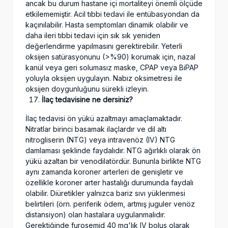
ancak bu durum hastane içi mortaliteyi önemli ölçüde
etkilememiştir. Acil tıbbi tedavi ile entübasyondan da
kaçınılabilir. Hasta semptomları dinamik olabilir ve
daha ileri tıbbi tedavi için sık sık yeniden
değerlendirme yapılmasını gerektirebilir. Yeterli
oksijen satürasyonunu (>%90) korumak için, nazal
kanül veya geri solumasız maske, CPAP veya BiPAP
yoluyla oksijen uygulayın. Nabız oksimetresi ile
oksijen doygunluğunu sürekli izleyin.
İlaç tedavisine ne dersiniz?
İlaç tedavisi ön yükü azaltmayı amaçlamaktadır.
Nitratlar birinci basamak ilaçlardır ve dil altı
nitrogliserin (NTG) veya intravenöz (IV) NTG
damlaması şeklinde faydalıdır. NTG ağırlıklı olarak ön
yükü azaltan bir venodilatördür. Bununla birlikte NTG
aynı zamanda koroner arterleri de genişletir ve
özellikle koroner arter hastalığı durumunda faydalı
olabilir. Diüretikler yalnızca bariz sıvı yüklenmesi
belirtileri (örn. periferik ödem, artmış juguler venöz
distansiyon) olan hastalara uygulanmalıdır.
Gerektiğinde furosemid 40 mg'lık IV bolus olarak