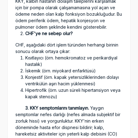
KKY, kalbin hastanın dolaşım taleplerini karşılamak
için bir pompa olarak çalışamamasına yol açan ve
ödeme neden olan kalp fonksiyon bozukluğudur. Bu
ödem periferik ödem, hepatik konjesyon ve
pulmoner ödem şeklinde kendini gösterebilir.
CHF'ye ne sebep olur?
CHF, aşağıdaki dört işlem türünden herhangi birinin
sonucu olarak ortaya çıkar:
Kısıtlayıcı (örn. hemokromatoz ve perikardiyal
hastalık)
İskemik (örn. miyokard enfarktüsü)
Konjestif (örn. kapak yetersizliklerinden dolayı
ventrikülün aşırı hacim yüklenmesi)
Hipertrofik (örn. uzun süreli hipertansiyon veya
kapak stenozu)
3. KKY semptomlarını tanımlayın.
Yaygın
semptomlar nefes darlığı (nefes almada subjektif bir
zorluk hissi) ve yorgunluktur. KKY'nin erken
döneminde hasta efor dispnesi bildirir; kalp,
hareketsiz aktiviteler için yeterli kalp debisini (CO)