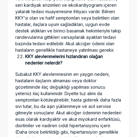
seri kardiyak enzimleri ve ekokardiyogramı içeren
yatarak tedavi muayenesine ihtiyacı vardır. Bilinen
KKY'si olan ve hafif semptomları veya belirtileri olan
hastalar, ilaçlara uyum sağladıkları, uygun evde
destek aldıkları ve birinci basamak hekimleriyle takip
randevularına gittikleri varsayılarak ayaktan tedavi
bazında tedavi edilebilir. Akut akciğer ödemi olan
hastaların genellikle hastaneye yatırılması gerekir.
KKY alevlenmelerini hızlandıran olağan
nedenler nelerdir?
Subakut KKY alevlenmesinin en yaygın nedeni,
hastaların ilaçlarını almaması veya doktor
gözetiminde ilaç değişikliği yapılması sonucu
yetersiz ilaç kullanımıdır. Diyetle tuz alımı da
semptomları kötüleştirebilir; hasta giderek daha fazla
sıvı tutar, bu da aşırı yüklenmeye ve acil servise
gitmeyle sonuçlanır. Akut akciğer ödeminin nedenleri
esas olarak kardiyaktir ve akut miyokard enfarktüsü,
disritmiler ve nadiren ciddi hipertansiyonu içerir.
(Daha önce belirtildiği gibi, hipertansiyon genellikle