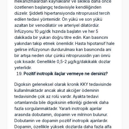
mekanizmalardan kaynaklanır ve sıklıkla daha önce
özetlenen başlangıç tedavisiyle kendiliğinden
düzelir. Şiddetli hipertansiyonda nitroprussid tercih
edilen tedavi yöntemidir. Ön yükü ve son yükü
azaltan bir venodilatör ve arteriyel dilatördür.
İnfüzyonu 10 µg/dk hızında başlatın ve her 5
dakikada bir yukarı doğru titre edin. Kan basıncını
yakından takip etmek önemlidir. Hasta hipotansif hale
gelirse infüzyonun durdurulması kan basıncında ani
bir artışa neden olur çünkü nitroprussidin yarı ömrü
çok kısadır. Genellikle 0,5-2 µg/kg/dakikalık dozlar
yeterlidir.
Pozitif inotropik ilaçlar vermeye ne dersiniz?
Digoksin geleneksel olarak kronik KKY tedavisinde
kullanılmaktadır ancak akut akciğer ödeminin
tedavisinde çok az rolü vardır. Ayakta tedavi
ortamlarında bile digoksinin etkinliği giderek daha
fazla sorgulanmaktadır. Yararlı inotropik ajanlar
arasında dobutamin, dopamin ve milrinon bulunur.
Dobutamin ve dopamin pozitif inotropik ajanlardır.
Dopamin, özellikle yüksek dozlarda daha fazla alfa