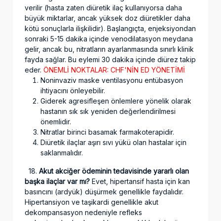
verilir (hasta zaten diüretik ilaç kullanıyorsa daha
büyük miktarlar, ancak yüksek doz diüretikler daha
kötü sonuçlarla ilişkilidir). Başlangıçta, enjeksiyondan
sonraki 5-15 dakika içinde venodilatasyon meydana
gelir, ancak bu, nitratların ayarlanmasında sınırlı klinik
fayda sağlar. Bu eylemi 30 dakika içinde diürez takip
eder.
ÖNEMLİ NOKTALAR: CHF'NİN ED YÖNETİMİ
Noninvaziv maske ventilasyonu entübasyon
ihtiyacını önleyebilir.
Giderek agresifleşen önlemlere yönelik olarak
hastanın sık sık yeniden değerlendirilmesi
önemlidir.
Nitratlar birinci basamak farmakoterapidir.
Diüretik ilaçlar aşırı sıvı yükü olan hastalar için
saklanmalıdır.
18.
Akut akciğer ödeminin tedavisinde yararlı olan
başka ilaçlar var mı?
Evet, hipertansif hasta için kan
basıncını (ardyük) düşürmek genellikle faydalıdır.
Hipertansiyon ve taşikardi genellikle akut
dekompansasyon nedeniyle refleks