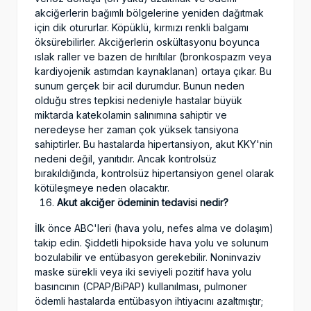
akciğerlerin bağımlı bölgelerine yeniden dağıtmak
için dik otururlar. Köpüklü, kırmızı renkli balgamı
öksürebilirler. Akciğerlerin oskültasyonu boyunca
ıslak raller ve bazen de hırıltılar (bronkospazm veya
kardiyojenik astımdan kaynaklanan) ortaya çıkar. Bu
sunum gerçek bir acil durumdur. Bunun neden
olduğu stres tepkisi nedeniyle hastalar büyük
miktarda katekolamin salınımına sahiptir ve
neredeyse her zaman çok yüksek tansiyona
sahiptirler. Bu hastalarda hipertansiyon, akut KKY'nin
nedeni değil, yanıtıdır. Ancak kontrolsüz
bırakıldığında, kontrolsüz hipertansiyon genel olarak
kötüleşmeye neden olacaktır.
Akut akciğer ödeminin tedavisi nedir?
İlk önce ABC'leri (hava yolu, nefes alma ve dolaşım)
takip edin. Şiddetli hipokside hava yolu ve solunum
bozulabilir ve entübasyon gerekebilir. Noninvaziv
maske sürekli veya iki seviyeli pozitif hava yolu
basıncının (CPAP/BiPAP) kullanılması, pulmoner
ödemli hastalarda entübasyon ihtiyacını azaltmıştır;