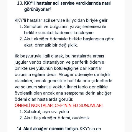
KKY'li hastalar acil servise vardıklarında nasıl
görünüyorlar?
KKY'li hastalar acil servise iki yoldan biriyle gelir:
Semptom ve bulguların yavaş ilerlemesi ile
birlikte subakut kademeli kötüleşme;
Akut akciğer ödemiyle birlikte başlangıca göre
akut, dramatik bir değişiklik.
İlk başvuruyla ilgili olarak, bu hastalarda artmış
juguler venöz distansiyon ve periferik ödemle
birlikte sıvı yükünün kötüleştiğine dair kanıtlar
bulunma eğilimindedir. Akciğer ödemiyle de ilişkili
olabilirler, ancak genellikle hafif ila orta şiddettedir
ve solunum sıkıntısı yoktur. İkinci tablo genellikle
övolemik olan ancak ana semptomu derin akciğer
ödemi olan hastalarda görülür.
ÖNEMLİ NOKTALAR: CHF'NİN ED SUNUMLARI
Subakut, aşırı sıvı yüklü
Akut flaş akciğer ödemi, övolemik
14.
Akut akciğer ödemini tartışın.
KKY'nin en