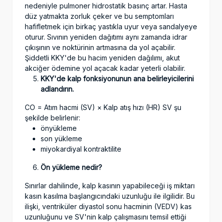
nedeniyle pulmoner hidrostatik basınç artar. Hasta
düz yatmakta zorluk çeker ve bu semptomları
hafifletmek için birkaç yastıkla uyur veya sandalyeye
oturur. Sıvının yeniden dağıtımı aynı zamanda idrar
çıkışının ve noktürinin artmasına da yol açabilir.
Şiddetli KKY'de bu hacim yeniden dağılımı, akut
akciğer ödemine yol açacak kadar yeterli olabilir.
KKY'de kalp fonksiyonunun ana belirleyicilerini
adlandırın.
CO = Atım hacmi (SV) × Kalp atış hızı (HR) SV şu
şekilde belirlenir:
önyükleme
son yükleme
miyokardiyal kontraktilite
Ön yükleme nedir?
Sınırlar dahilinde, kalp kasının yapabileceği iş miktarı
kasın kasılma başlangıcındaki uzunluğu ile ilgilidir. Bu
ilişki, ventriküler diyastol sonu hacminin (VEDV) kas
uzunluğunu ve SV'nin kalp çalışmasını temsil ettiği