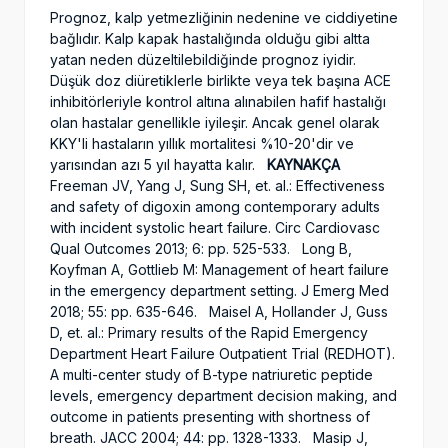
Prognoz, kalp yetmezliğinin nedenine ve ciddiyetine
bağlıdır. Kalp kapak hastalığında olduğu gibi altta
yatan neden düzeltilebildiğinde prognoz iyidir.
Düşük doz diüretiklerle birlikte veya tek başına ACE
inhibitörleriyle kontrol altına alınabilen hafif hastalığı
olan hastalar genellikle iyileşir. Ancak genel olarak
KKY'li hastaların yıllık mortalitesi %10-20'dir ve
yarısından azı 5 yıl hayatta kalır.
KAYNAKÇA
Freeman JV, Yang J, Sung SH, et. al.: Effectiveness
and safety of digoxin among contemporary adults
with incident systolic heart failure. Circ Cardiovasc
Qual Outcomes 2013; 6: pp. 525-533. Long B,
Koyfman A, Gottlieb M: Management of heart failure
in the emergency department setting. J Emerg Med
2018; 55: pp. 635-646. Maisel A, Hollander J, Guss
D, et. al.: Primary results of the Rapid Emergency
Department Heart Failure Outpatient Trial (REDHOT).
A multi-center study of B-type natriuretic peptide
levels, emergency department decision making, and
outcome in patients presenting with shortness of
breath. JACC 2004; 44: pp. 1328-1333. Masip J,