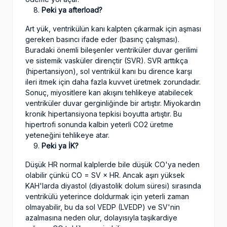
Peki ya afterload?
Art yük, ventrikülün kanı kalpten çıkarmak için aşması
gereken basıncı ifade eder (basınç çalışması).
Buradaki önemli bileşenler ventriküler duvar gerilimi
ve sistemik vasküler dirençtir (SVR). SVR arttıkça
(hipertansiyon), sol ventrikül kanı bu dirence karşı
ileri itmek için daha fazla kuvvet üretmek zorundadır.
Sonuç, miyositlere kan akışını tehlikeye atabilecek
ventriküler duvar gerginliğinde bir artıştır. Miyokardın
kronik hipertansiyona tepkisi boyutta artıştır. Bu
hipertrofi sonunda kalbin yeterli CO2 üretme
yeteneğini tehlikeye atar.
Peki ya İK?
Düşük HR normal kalplerde bile düşük CO'ya neden
olabilir çünkü CO = SV × HR. Ancak aşırı yüksek
KAH'larda diyastol (diyastolik dolum süresi) sırasında
ventrikülü yeterince doldurmak için yeterli zaman
olmayabilir, bu da sol VEDP (LVEDP) ve SV'nin
azalmasına neden olur, dolayısıyla taşikardiye