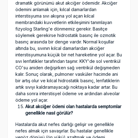
dramatik görünümü akut akciğer ödemidir. Akciğer
ödemini anlamak için, kılcal damarlardan
interstisyuma sıvı akışına yol açan kılcal
membrandaki kuvvetlerin etkileşimini tanımlayan
fizyolog Starling'e dönmemiz gerekir. Basitçe
söylemek gerekirse hidrostatik basınç ile ozmotik
basınç arasında bir denge vardır. Normal koşullar
altında bu, sıvının kılcal damarlardan akciğer
interstisyumuna küçük bir net hareketine yol açar. Bu
sıvı lenfatikler tarafından taşınır. KKY'de sol ventrikül
CO'su aniden değişirken sağ ventrikül değişmeden
kalır. Sonuç olarak, pulmoner vasküler hacimde ani
bir artış olur ve kılcal hidrostatik basınç, lenfatiklerin
artık sıvıyı kaldıramayacağı noktaya kadar artar. Bu
daha sonra interstisyel ödeme ve ardından alveolar
ödeme yol açar.
Akut akciğer ödemi olan hastalarda semptomlar
genellikle nasıl görülür?
Hastalarda akut nefes darlığı gelişir ve genellikle
nefes almak için savaşırlar. Bu hastalar genellikle
venöz dönüşü (ön yükü) azaltmak ve ödemi