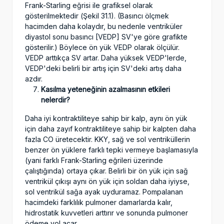
Frank-Starling eğrisi ile grafiksel olarak
gösterilmektedir (Şekil 31.1). (Basıncı ölçmek
hacimden daha kolaydır, bu nedenle ventriküler
diyastol sonu basıncı [VEDP] SV'ye göre grafikte
gösterilir.) Böylece ön yük VEDP olarak ölçülür.
VEDP arttıkça SV artar. Daha yüksek VEDP'lerde,
VEDP'deki belirli bir artış için SV'deki artış daha
azdır.
Kasılma yeteneğinin azalmasının etkileri
nelerdir?
Daha iyi kontraktiliteye sahip bir kalp, aynı ön yük
için daha zayıf kontraktiliteye sahip bir kalpten daha
fazla CO üretecektir. KKY, sağ ve sol ventriküllerin
benzer ön yüklere farklı tepki vermeye başlamasıyla
(yani farklı Frank-Starling eğrileri üzerinde
çalıştığında) ortaya çıkar. Belirli bir ön yük için sağ
ventrikül çıkışı aynı ön yük için soldan daha iyiyse,
sol ventrikül sağa ayak uyduramaz. Pompalanan
hacimdeki farklılık pulmoner damarlarda kalır,
hidrostatik kuvvetleri arttırır ve sonunda pulmoner
ödeme yol açar.