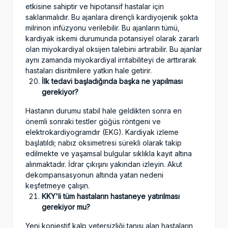
etkisine sahiptir ve hipotansif hastalar için
saklanmalıdır. Bu ajanlara dirençli kardiyojenik şokta
milrinon infüzyonu verilebilir. Bu ajanların tümü,
kardiyak iskemi durumunda potansiyel olarak zararlı
olan miyokardiyal oksijen talebini artırabilir. Bu ajanlar
aynı zamanda miyokardiyal irritabiliteyi de arttırarak
hastaları disritmilere yatkın hale getirir.
İlk tedavi başladığında başka ne yapılması
gerekiyor?
Hastanın durumu stabil hale geldikten sonra en
önemli sonraki testler göğüs röntgeni ve
elektrokardiyogramdır (EKG). Kardiyak izleme
başlatıldı; nabız oksimetresi sürekli olarak takip
edilmekte ve yaşamsal bulgular sıklıkla kayıt altına
alınmaktadır. İdrar çıkışını yakından izleyin. Akut
dekompansasyonun altında yatan nedeni
keşfetmeye çalışın.
KKY'li tüm hastaların hastaneye yatırılması
gerekiyor mu?
Yeni konjestif kalp yetersizliği tanısı alan hastaların,