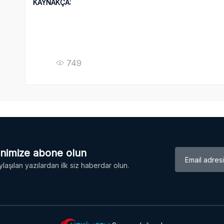
KAYNAKÇA:
749
enimize abone olun
laşılan yazılardan ilk siz haberdar olun.