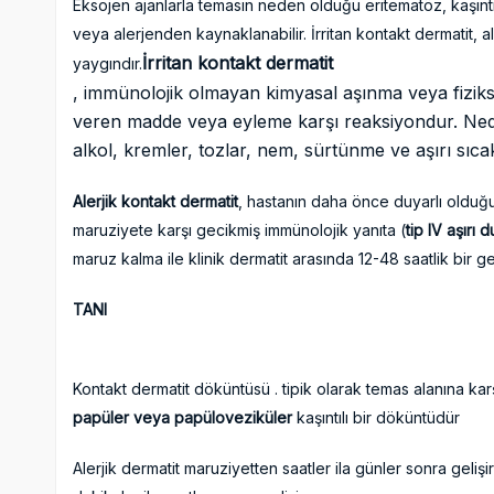
Eksojen ajanlarla temasın neden olduğu eritematöz, kaşıntılı
veya alerjenden kaynaklanabilir. İrritan kontakt dermatit, a
İrritan kontakt dermatit
yaygındır.
, immünolojik olmayan kimyasal aşınma veya fiziks
veren madde veya eyleme karşı reaksiyondur. Ned
alkol, kremler, tozlar, nem, sürtünme ve aşırı sıca
Alerjik kontakt dermatit
, hastanın daha önce duyarlı olduğu
maruziyete karşı gecikmiş immünolojik yanıta (
tip IV aşırı d
maruz kalma ile klinik dermatit arasında 12-48 saatlik bir g
TANI
Kontakt dermatit döküntüsü . tipik olarak temas alanına ka
papüler veya papüloveziküler
kaşıntılı bir döküntüdür
Alerjik dermatit maruziyetten saatler ila günler sonra gelişi