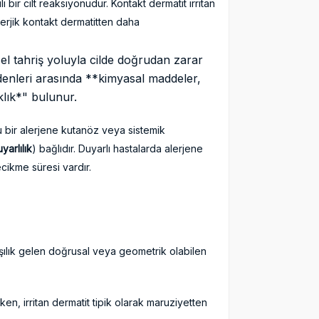
 bir cilt reaksiyonudur. Kontakt dermatit irritan
lerjik kontakt dermatitten daha
el tahriş yoluyla cilde doğrudan zarar
enleri arasında **kimyasal maddeler,
klık*" bulunur.
 bir alerjene kutanöz veya sistemik
uyarlılık
) bağlıdır. Duyarlı hastalarda alerjene
ecikme süresi vardır.
rşılık gelen doğrusal veya geometrik olabilen
rken, irritan dermatit tipik olarak maruziyetten