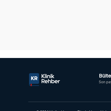
Bült
Son pay