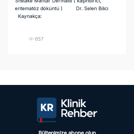
Shiitake Mantar Dermatiti ( kaşındırıcı,
eritematöz döküntü ) Dr. Selen Bilici
Kaynakça:
657
Bültenimize abone olun