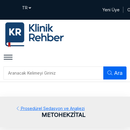
Yeni Üye
O
Ara
Prosedürel Sedasyon ve Analjezi
METOHEKZİTAL