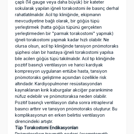
çaplı (14 gauge veya daha büyük) bir kateter
sokularak yapılan iğneli torakostomi ile basınç derhal
rahatlatılmalıdır. Acil tıp kliniğinde, ekipmanın
mevcudiyetine bağlı olarak, bir göğüs tüpü
yerleştirmek (hatta göğüs tüpünü gerçekten
yerleştirmeden bir "parmak torakostomi" yapmak)
iğneli torakostomi yapmak kadar hızlı olabilir. Ne
olursa olsun, acil tıp kliniğinde tansiyon pnömotoraks
şüphesi olan bir hastaya iğneli torakostomi yapılsa
bile acilen göğüs tüpü takılmalıdır. Acil tıp kliniğinde
pozitif basınçlı ventilasyon ve harici kardiyak
kompresyon uygulanan entübe hasta, tansiyon
pnömotoraks geliştirme açısından özellikle risk
altındadır. Kardiyopulmoner resüsitasyondan
kaynaklanan kırık kaburgalar akciğer parankimine
nüfuz edebilir ve pnömotoraksa neden olabilir.
Pozitif basınçlı ventilasyon daha sonra intraplevral
basıncı arttırır ve tansiyon pnömotoraks oluşturur. Bu
komplikasyonun en erken belirtisi ventilasyon
direncindeki artıştır.
Tüp Torakostomi Endikasyonları
Pnömotoraksın travmatik nedeni (asemptomatik,