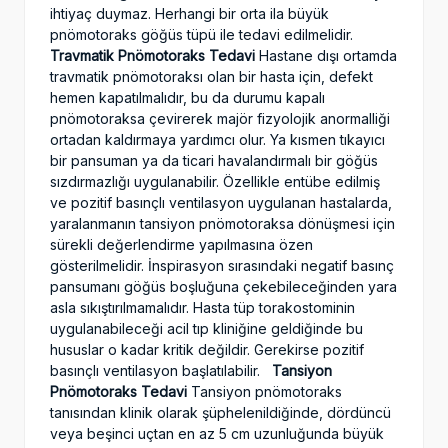
ihtiyaç duymaz. Herhangi bir orta ila büyük
pnömotoraks göğüs tüpü ile tedavi edilmelidir.
Travmatik Pnömotoraks Tedavi
Hastane dışı ortamda
travmatik pnömotoraksı olan bir hasta için, defekt
hemen kapatılmalıdır, bu da durumu kapalı
pnömotoraksa çevirerek majör fizyolojik anormalliği
ortadan kaldırmaya yardımcı olur. Ya kısmen tıkayıcı
bir pansuman ya da ticari havalandırmalı bir göğüs
sızdırmazlığı uygulanabilir. Özellikle entübe edilmiş
ve pozitif basınçlı ventilasyon uygulanan hastalarda,
yaralanmanın tansiyon pnömotoraksa dönüşmesi için
sürekli değerlendirme yapılmasına özen
gösterilmelidir. İnspirasyon sırasındaki negatif basınç
pansumanı göğüs boşluğuna çekebileceğinden yara
asla sıkıştırılmamalıdır. Hasta tüp torakostominin
uygulanabileceği acil tıp kliniğine geldiğinde bu
hususlar o kadar kritik değildir. Gerekirse pozitif
basınçlı ventilasyon başlatılabilir.
Tansiyon
Pnömotoraks Tedavi
Tansiyon pnömotoraks
tanısından klinik olarak şüphelenildiğinde, dördüncü
veya beşinci uçtan en az 5 cm uzunluğunda büyük