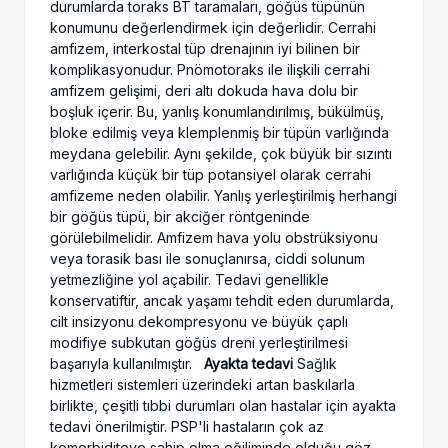
durumlarda toraks BT taramaları, göğüs tüpünün
konumunu değerlendirmek için değerlidir. Cerrahi
amfizem, interkostal tüp drenajının iyi bilinen bir
komplikasyonudur. Pnömotoraks ile ilişkili cerrahi
amfizem gelişimi, deri altı dokuda hava dolu bir
boşluk içerir. Bu, yanlış konumlandırılmış, bükülmüş,
bloke edilmiş veya klemplenmiş bir tüpün varlığında
meydana gelebilir. Aynı şekilde, çok büyük bir sızıntı
varlığında küçük bir tüp potansiyel olarak cerrahi
amfizeme neden olabilir. Yanlış yerleştirilmiş herhangi
bir göğüs tüpü, bir akciğer röntgeninde
görülebilmelidir. Amfizem hava yolu obstrüksiyonu
veya torasik bası ile sonuçlanırsa, ciddi solunum
yetmezliğine yol açabilir. Tedavi genellikle
konservatiftir, ancak yaşamı tehdit eden durumlarda,
cilt insizyonu dekompresyonu ve büyük çaplı
modifiye subkutan göğüs dreni yerleştirilmesi
başarıyla kullanılmıştır.
Ayakta tedavi
Sağlık
hizmetleri sistemleri üzerindeki artan baskılarla
birlikte, çeşitli tıbbi durumları olan hastalar için ayakta
tedavi önerilmiştir. PSP'li hastaların çok az
komorbiditeye sahip olma eğiliminde olduğu göz