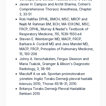
Javier H. Campos and Archit Sharma, Cohen’s
Comprehensive Thoracic Anesthesia, Chapter
3, 33-51
Rob Hallifax DPHIL, BMCH, MSC, MRCP and
Najib M. Rahman BM, BCH, MA (OXON), MSC,
FRCP, DPHIL, Murray & Nadel's Textbook of
Respiratory Medicine, 110, 1539-1550.e4
Steven E. Weinberger MD, MACP, FRCP,
Barbara A. Cockrill MD and Jess Mandel MD,
MACP, FRCP, Principles of Pulmonary Medicine,
15, 193-206
Johny A. Verschakelen, Fergus Gleeson and
Maria Tsakok, Grainger & Allison's Diagnostic
Radiology, 3, 38-66
Macduff A ve ark. Spontan pnömotoraksın
yönetimi: İngiliz Toraks Derneği plevral hastalık
kılavuzu 2010, Thorax 65:18-31, 2010.
Britanya Toraks Derneği Plevral Hastalıklar
Rehberi 2010