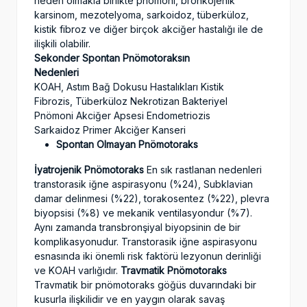
neden olmakla birlikte pnömoni, bronkojenik
karsinom, mezotelyoma, sarkoidoz, tüberküloz,
kistik fibroz ve diğer birçok akciğer hastalığı ile de
ilişkili olabilir.
Sekonder Spontan Pnömotoraksın
Nedenleri
KOAH, Astım Bağ Dokusu Hastalıkları Kistik
Fibrozis, Tüberküloz Nekrotizan Bakteriyel
Pnömoni Akciğer Apsesi Endometriozis
Sarkaidoz Primer Akciğer Kanseri
Spontan Olmayan Pnömotoraks
İyatrojenik Pnömotoraks
En sık rastlanan nedenleri
transtorasik iğne aspirasyonu (%24), Subklavian
damar delinmesi (%22), torakosentez (%22), plevra
biyopsisi (%8) ve mekanik ventilasyondur (%7).
Aynı zamanda transbronşiyal biyopsinin de bir
komplikasyonudur. Transtorasik iğne aspirasyonu
esnasında iki önemli risk faktörü lezyonun derinliği
ve KOAH varlığıdır.
Travmatik Pnömotoraks
Travmatik bir pnömotoraks göğüs duvarındaki bir
kusurla ilişkilidir ve en yaygın olarak savaş