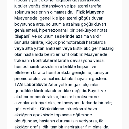
juguler venöz distansiyon ve ipsilateral tarafta
solunum seslerinin olmamasıdır.
Fizik Muayene
Muayenede, genellikle ipsilateral göğüs duvarı
boyutunda artış, solunumla azalmış göğüs duvarı
genişlemesi, hiperrezonanslı bir perküsyon notası
(timpani) ve solunum seslerinde azalma vardır.
Bununla birlikte, küçük pnömotorakslı hastalarda
veya altta yatan amfizem veya kistik akciğer hastalığı
olan hastalarda belirtiler hafif olabilir. Muayenede
trakeanın kontralateral tarafa deviasyonu varsa,
hemodinamik bozulma ile birlikte timpani ve
etkilenen tarafta hemitoraksta genişleme, tansiyon
pnömotoraksı ve acil müdahale ihtiyacını gösterir.
TANI
Laboratuvar
Arteriyel kan gazı ölçümleri
genellikle klinik olarak endike değildir. Büyük ve
akut bir pnömotoraksta, bunlar hipoksemi ve
alveolar-arteriyel oksijen tansiyonu farkında bir artış
gösterebilir.
Görüntüleme
İntraplevral hava
akciğerin apeksinde toplanma eğiliminde
olduğundan, hastanın durumu izin veriyorsa, ilk
akciğer grafisi dik, tam bir inspiratuar film olmalıdır.