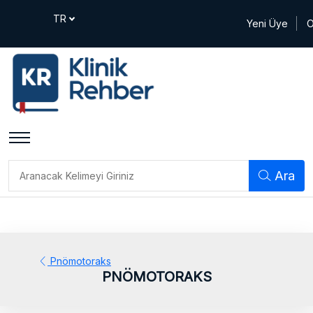
Yeni Üye
O
Ara
Pnömotoraks
PNÖMOTORAKS