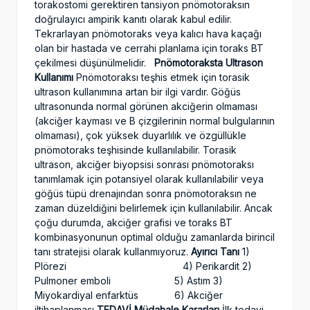
torakostomi gerektiren tansiyon pnömotoraksın
doğrulayıcı ampirik kanıtı olarak kabul edilir.
Tekrarlayan pnömotoraks veya kalıcı hava kaçağı
olan bir hastada ve cerrahi planlama için toraks BT
çekilmesi düşünülmelidir.
Pnömotoraksta Ultrason
Kullanımı
Pnömotoraksı teşhis etmek için torasik
ultrason kullanımına artan bir ilgi vardır. Göğüs
ultrasonunda normal görünen akciğerin olmaması
(akciğer kayması ve B çizgilerinin normal bulgularının
olmaması), çok yüksek duyarlılık ve özgüllükle
pnömotoraks teşhisinde kullanılabilir. Torasik
ultrason, akciğer biyopsisi sonrası pnömotoraksı
tanımlamak için potansiyel olarak kullanılabilir veya
göğüs tüpü drenajından sonra pnömotoraksın ne
zaman düzeldiğini belirlemek için kullanılabilir. Ancak
çoğu durumda, akciğer grafisi ve toraks BT
kombinasyonunun optimal olduğu zamanlarda birincil
tanı stratejisi olarak kullanmıyoruz.
Ayırıcı Tanı
1)
Plörezi 4) Perikardit 2)
Pulmoner emboli 5) Astım 3)
Miyokardiyal enfarktüs 6) Akciğer
iltihaplanması
TEDAVİ
Müdahale Kararları
İlk tedavi