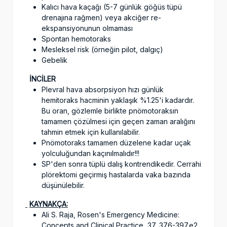
Kalıcı hava kaçağı (5-7 günlük göğüs tüpü
drenajına rağmen) veya akciğer re-
ekspansiyonunun olmaması
Spontan hemotoraks
Mesleksel risk (örneğin pilot, dalgıç)
Gebelik
İNCİLER
Plevral hava absorpsiyon hızı günlük
hemitoraks hacminin yaklaşık %1.25'i kadardır.
Bu oran, gözlemle birlikte pnömotoraksın
tamamen çözülmesi için geçen zaman aralığını
tahmin etmek için kullanılabilir.
Pnömotoraks tamamen düzelene kadar uçak
yolculuğundan kaçınılmalıdır!!!
SP'den sonra tüplü dalış kontrendikedir. Cerrahi
plörektomi geçirmiş hastalarda vaka bazında
düşünülebilir.
KAYNAKÇA:
Ali S. Raja, Rosen's Emergency Medicine:
Concepts and Clinical Practice, 37, 376-397.e2