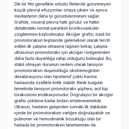
Dik bir film genellikle sırtüstü filmlerde görünmeyen
küçük plevral efüzyonları ortaya çıkarır ve ayrıca
mediastenin daha iyi görüntülenmesini sağlar.
Grafide, visseral plevra hattı görülür ve hattın
distalindeki normal parankim bronkovasküler
çizgilenmesi kaybolmuştur. Akciğer grafisi, basit bir
pnömotoraksın teşhisinde geleneksel olarak tercih
edilen ilk çalışma olmasına rağmen birkaç çalışma
ultrasonun pnömotoraks için akciğer röntgeninden
daha fazla duyarlılığa sahip olduğunu bulmuştur. Bu,
stabil olmayan durumun nedeni olarak tansiyon
pnömotoraksın düşünüldüğü oksihemoglobin
desatürasyonu olan hipotansif çoklu travma
hastasında özellikle kritik olabilir. Klinik bulgular
temelinde tansiyon pnömotoraks şüphesi, acil tüp
torakostomi endikasyonudur. Doğrulayıcı bir akciğer
grafisi çekilene kadar tedavi ertelenmemelidir.
Ultrason, hastanın gelişinden sonraki ilk dakikalar
içinde bir pnömotoraksın varlığını doğrulayabilir ve
pulmoner ve hemodinamik bozukluğu olan bir
hastada bir pnömotoraksın tanımlanması da