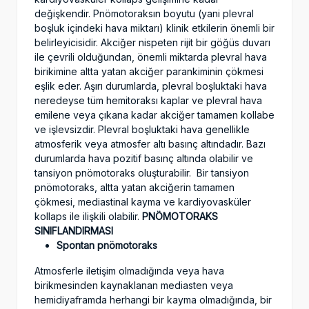
değişkendir. Pnömotoraksın boyutu (yani plevral
boşluk içindeki hava miktarı) klinik etkilerin önemli bir
belirleyicisidir. Akciğer nispeten rijit bir göğüs duvarı
ile çevrili olduğundan, önemli miktarda plevral hava
birikimine altta yatan akciğer parankiminin çökmesi
eşlik eder. Aşırı durumlarda, plevral boşluktaki hava
neredeyse tüm hemitoraksı kaplar ve plevral hava
emilene veya çıkana kadar akciğer tamamen kollabe
ve işlevsizdir. Plevral boşluktaki hava genellikle
atmosferik veya atmosfer altı basınç altındadır. Bazı
durumlarda hava pozitif basınç altında olabilir ve
tansiyon pnömotoraks oluşturabilir. Bir tansiyon
pnömotoraks, altta yatan akciğerin tamamen
çökmesi, mediastinal kayma ve kardiyovasküler
kollaps ile ilişkili olabilir.
PNÖMOTORAKS
SINIFLANDIRMASI
Spontan pnömotoraks
Atmosferle iletişim olmadığında veya hava
birikmesinden kaynaklanan mediasten veya
hemidiyaframda herhangi bir kayma olmadığında, bir