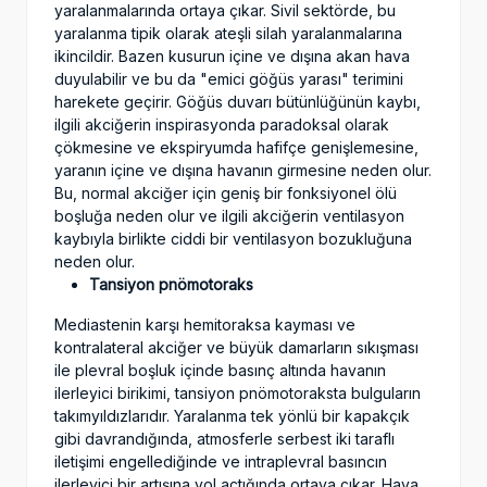
yaralanmalarında ortaya çıkar. Sivil sektörde, bu
yaralanma tipik olarak ateşli silah yaralanmalarına
ikincildir. Bazen kusurun içine ve dışına akan hava
duyulabilir ve bu da "emici göğüs yarası" terimini
harekete geçirir. Göğüs duvarı bütünlüğünün kaybı,
ilgili akciğerin inspirasyonda paradoksal olarak
çökmesine ve ekspiryumda hafifçe genişlemesine,
yaranın içine ve dışına havanın girmesine neden olur.
Bu, normal akciğer için geniş bir fonksiyonel ölü
boşluğa neden olur ve ilgili akciğerin ventilasyon
kaybıyla birlikte ciddi bir ventilasyon bozukluğuna
neden olur.
Tansiyon pnömotoraks
Mediastenin karşı hemitoraksa kayması ve
kontralateral akciğer ve büyük damarların sıkışması
ile plevral boşluk içinde basınç altında havanın
ilerleyici birikimi, tansiyon pnömotoraksta bulguların
takımyıldızlarıdır. Yaralanma tek yönlü bir kapakçık
gibi davrandığında, atmosferle serbest iki taraflı
iletişimi engellediğinde ve intraplevral basıncın
ilerleyici bir artışına yol açtığında ortaya çıkar. Hava