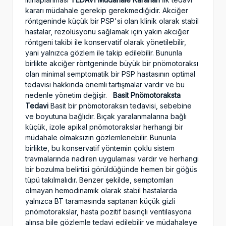
kararı müdahale gerekip gerekmediğidir. Akciğer
röntgeninde küçük bir PSP'si olan klinik olarak stabil
hastalar, rezolüsyonu sağlamak için yakın akciğer
röntgeni takibi ile konservatif olarak yönetilebilir,
yani yalnızca gözlem ile takip edilebilir. Bununla
birlikte akciğer röntgeninde büyük bir pnömotoraksı
olan minimal semptomatik bir PSP hastasının optimal
tedavisi hakkında önemli tartışmalar vardır ve bu
nedenle yönetim değişir.
Basit Pnömotoraksta
Tedavi
Basit bir pnömotoraksın tedavisi, sebebine
ve boyutuna bağlıdır. Bıçak yaralanmalarına bağlı
küçük, izole apikal pnömotorakslar herhangi bir
müdahale olmaksızın gözlemlenebilir. Bununla
birlikte, bu konservatif yöntemin çoklu sistem
travmalarında nadiren uygulaması vardır ve herhangi
bir bozulma belirtisi görüldüğünde hemen bir göğüs
tüpü takılmalıdır. Benzer şekilde, semptomları
olmayan hemodinamik olarak stabil hastalarda
yalnızca BT taramasında saptanan küçük gizli
pnömotorakslar, hasta pozitif basınçlı ventilasyona
alınsa bile gözlemle tedavi edilebilir ve müdahaleye