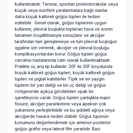
kullanılmalıdır. Tersine, spontan pnömotorakslar veya
küçük veya münferit yaralanmalara bağlı olanlar
daha küçük kalibreli göğüs tüpleri ile tedavi
edilebilir.
Genel olarak, göğüs tüplerinin uygun
kullanımı, plevral boşlukta toplanan hava ve sıvının
tamamen boşaltılmasıyla sonuçlanır ve akciğer
tarafından tam genişlemeye ve tüm plevral boşluğun
işgaline izin vererek, akciğer ve plevral boşluğu
komplikasyonlardan korur. Göğüs tüpleri göğüs
cerrahisi hastalarında rutin olarak kullanılmaktadır.
Pratikte üç ana tip kullanılır: 20F ile 30F boyutunda
büyük kalibreli göğüs tüpleri, küçük kalibreli göğüs
tüpleri ve pigtail kateterler. Tipik ve en yaygın
tüplerin bir yan deliği ve bir uç deliği ve göğüs
röntgeninde açıkça görülebilen opak bir
işaretleyicisi vardır. Göğüs tüpleri yanlışlıkla majör
fissüre, akciğer parankimine veya apeksin çok
yukarısına yerleştirilebilir ve bu şiddetli ağrıya veya
akciğerde hasara neden olabilir. Göğüs tüpünün
konumunu değerlendirmek için anterior-posterior
göğüs grafisi veya lateral film yararlıdır. Bazı