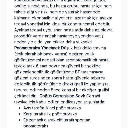
önüne alındığında, bu hasta grubu, hastalar için hem
rahatsızlığı ve riski hem de yatarak hastanede
kalmanın ekonomik maliyetlerini azaltmak için ayakta
tedavi yönetimi için ideal bir kohortu temsil edebilir.
Ayaktan tedavi uygulanan hastalarda daha az plevral
prosedür vardır ancak hastaneye yeniden yatış
nedeniyle ciddi yan etkiler daha yüksekti.
Pnömotoraksı Yönetmek
Düşük hızlı delici travma
(tipik olarak bir bıçak yarası) geçiren ve ilk
görüntülemesi negatif olan asemptomatik bir hasta,
tipik olarak 6 saat boyunca güvenli bir şekilde
gözlemlenebilir. İlk görüntüleme BT taramasıysa,
gözlem süresinden sonra hasta güvenle taburcu
edilebilir. İlk görüntüleme direkt grafi ile yapılmışsa,
taburcu edilmeden önce kontrol bir akciğer grafisi
çekilmelidir.
Göğüs Cerrahisine Sevk
Cerrahi
tavsiye için kabul edilen endikasyonlar şunlardır:
Aynı tarafta ikinci pnömotoraks
Karşı tarafta ilk pnömotoraks
Eş zamanlı olarak çift taraflı spontan
pnömotoraks