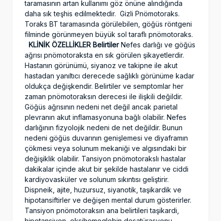
taramasının artan kullanımı göz önüne alındığında
daha sık teşhis edilmektedir.
Gizli Pnömotoraks.
Toraks BT taramasında görülebilen, göğüs röntgeni
filminde görünmeyen büyük sol taraflı pnömotoraks.
KLİNİK ÖZELLİKLER
Belirtiler
Nefes darlığı ve göğüs
ağrısı pnömotoraksta en sık görülen şikayetlerdir.
Hastanın görünümü, siyanoz ve takipne ile akut
hastadan yanıltıcı derecede sağlıklı görünüme kadar
oldukça değişkendir. Belirtiler ve semptomlar her
zaman pnömotoraksın derecesi ile ilişkili değildir.
Göğüs ağrısının nedeni net değil ancak parietal
plevranın akut inflamasyonuna bağlı olabilir. Nefes
darlığının fizyolojik nedeni de net değildir. Bunun
nedeni göğüs duvarının genişlemesi ve diyaframın
çökmesi veya solunum mekaniği ve algısındaki bir
değişiklik olabilir. Tansiyon pnömotorakslı hastalar
dakikalar içinde akut bir şekilde hastalanır ve ciddi
kardiyovasküler ve solunum sıkıntısı geliştirir.
Dispneik, ajite, huzursuz, siyanotik, taşikardik ve
hipotansiftirler ve değişen mental durum gösterirler.
Tansiyon pnömotoraksın ana belirtileri taşikardi,
hipotansiyon, oksihemoglobin desatürasyonu,