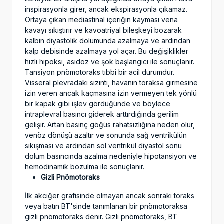
inspirasyonla girer, ancak ekspirasyonla çıkamaz.
Ortaya çıkan mediastinal içeriğin kayması vena
kavayı sıkıştırır ve kavoatriyal bileşkeyi bozarak
kalbin diyastolik dolumunda azalmaya ve ardından
kalp debisinde azalmaya yol açar. Bu değişiklikler
hızlı hipoksi, asidoz ve şok başlangıcı ile sonuçlanır.
Tansiyon pnömotoraks tıbbi bir acil durumdur.
Visseral plevradaki sızıntı, havanın toraksa girmesine
izin veren ancak kaçmasına izin vermeyen tek yönlü
bir kapak gibi işlev gördüğünde ve böylece
intraplevral basıncı giderek arttırdığında gerilim
gelişir. Artan basınç göğüs rahatsızlığına neden olur,
venöz dönüşü azaltır ve sonunda sağ ventrikülün
sıkışması ve ardından sol ventrikül diyastol sonu
dolum basıncında azalma nedeniyle hipotansiyon ve
hemodinamik bozulma ile sonuçlanır.
Gizli Pnömotoraks
İlk akciğer grafisinde olmayan ancak sonraki toraks
veya batın BT'sinde tanımlanan bir pnömotoraksa
gizli pnömotoraks denir. Gizli pnömotoraks, BT