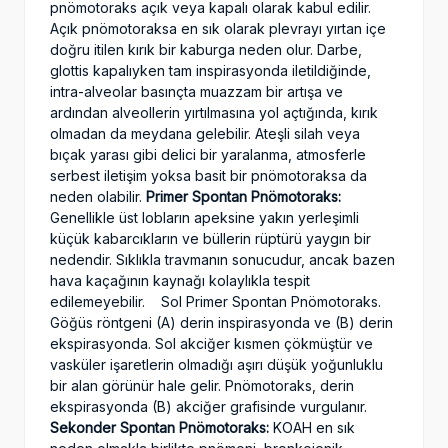
pnömotoraks açık veya kapalı olarak kabul edilir.
Açık pnömotoraksa en sık olarak plevrayı yırtan içe
doğru itilen kırık bir kaburga neden olur. Darbe,
glottis kapalıyken tam inspirasyonda iletildiğinde,
intra-alveolar basınçta muazzam bir artışa ve
ardından alveollerin yırtılmasına yol açtığında, kırık
olmadan da meydana gelebilir. Ateşli silah veya
bıçak yarası gibi delici bir yaralanma, atmosferle
serbest iletişim yoksa basit bir pnömotoraksa da
neden olabilir.
Primer Spontan Pnömotoraks:
Genellikle üst lobların apeksine yakın yerleşimli
küçük kabarcıkların ve büllerin rüptürü yaygın bir
nedendir. Sıklıkla travmanın sonucudur, ancak bazen
hava kaçağının kaynağı kolaylıkla tespit
edilemeyebilir.
Sol Primer Spontan Pnömotoraks.
Göğüs röntgeni (A) derin inspirasyonda ve (B) derin
ekspirasyonda. Sol akciğer kısmen çökmüştür ve
vasküler işaretlerin olmadığı aşırı düşük yoğunluklu
bir alan görünür hale gelir. Pnömotoraks, derin
ekspirasyonda (B) akciğer grafisinde vurgulanır.
Sekonder Spontan Pnömotoraks:
KOAH en sık