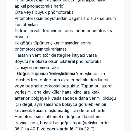
apikal pnömotoraks hariç)
Orta veya büyük pnömotoraks
Pnömotoraksın boyutundan bağımsız olarak solunum
semptomları
İlk konservatif tedaviden sonra artan pnömotoraks
boyutu
İlk göğüs tüpünün çıkarılmasından sonra
pnömotoraksın tekrarlaması
Hastanın ventilatör desteğine ihtiyacı varsa
Boyutu ne olursa olsun bilateral pnömotoraks
Tansiyon pnömotoraks
Göğüs Tüpünün Yerleştirilmesi
Yerleştirme için
tercih edilen bölge orta aksiller hattaki dördüncü
veya beşinci interkostal boşluktur. Tüpün bu lateral
yerleşimi, orta klaviküler hatta ikinci aralıktaki
anterior bölgeye kıyasla sadece daha verimli olduğu
için değil, aynı zamanda kolayca görülebilen bir
kozmetik kusur oluşturmadığı için de tercih edilir.
Hemotoraksın muhtemel olduğu çoklu sistem
travmasında, büyük bir göğüs tüpü (yetişkinlerde
36-F ila 40-F ve çocuklarda 16-F ila 32-F)