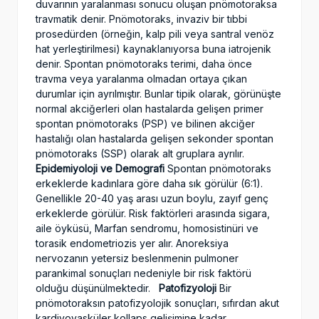
duvarının yaralanması sonucu oluşan pnömotoraksa
travmatik denir. Pnömotoraks, invaziv bir tıbbi
prosedürden (örneğin, kalp pili veya santral venöz
hat yerleştirilmesi) kaynaklanıyorsa buna iatrojenik
denir. Spontan pnömotoraks terimi, daha önce
travma veya yaralanma olmadan ortaya çıkan
durumlar için ayrılmıştır. Bunlar tipik olarak, görünüşte
normal akciğerleri olan hastalarda gelişen primer
spontan pnömotoraks (PSP) ve bilinen akciğer
hastalığı olan hastalarda gelişen sekonder spontan
pnömotoraks (SSP) olarak alt gruplara ayrılır.
Epidemiyoloji ve Demografi
Spontan pnömotoraks
erkeklerde kadınlara göre daha sık görülür (6:1).
Genellikle 20-40 yaş arası uzun boylu, zayıf genç
erkeklerde görülür. Risk faktörleri arasında sigara,
aile öyküsü, Marfan sendromu, homosistinüri ve
torasik endometriozis yer alır. Anoreksiya
nervozanın yetersiz beslenmenin pulmoner
parankimal sonuçları nedeniyle bir risk faktörü
olduğu düşünülmektedir.
Patofizyoloji
Bir
pnömotoraksın patofizyolojik sonuçları, sıfırdan akut
kardiyovasküler kollaps gelişimine kadar