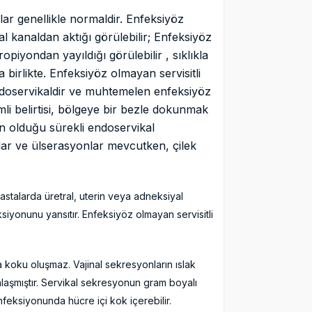
r genellikle normaldir. Enfeksiyöz
l kanaldan aktığı görülebilir; Enfeksiyöz
piyondan yayıldığı görülebilir , sıklıkla
irlikte. Enfeksiyöz olmayan servisitli
ndoservikaldir ve muhtemelen enfeksiyöz
mli belirtisi, bölgeye bir bezle dokunmak
en olduğu sürekli endoservikal
ar ve ülserasyonlar mevcutken, çilek
talarda üretral, uterin veya adneksiyal
siyonunu yansıtır. Enfeksiyöz olmayan servisitli
da koku oluşmaz. Vajinal sekresyonların ıslak
unlaşmıştır. Servikal sekresyonun gram boyalı
feksiyonunda hücre içi kok içerebilir.