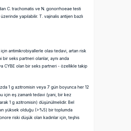
an C. trachomatis ve N. gonorrhoeae testi
üzerinde yapılabilir. T. vajinalis antijen bazlı
in antimikrobiyallerle olası tedavi, artan risk
ni bir seks partneri olanlar, aynı anda
ya CYBE olan bir seks partneri - özellikle takip
dozda 1 g azitromisin veya 7 gün boyunca her 12
 için eş zamanlı tedavi (yani, bir kez
arak 1 g azitromisin) düşünülmelidir. Bel
ının yüksek olduğu (>%5) bir toplumda
onore riski düşük olan kadınlar için, teşhis