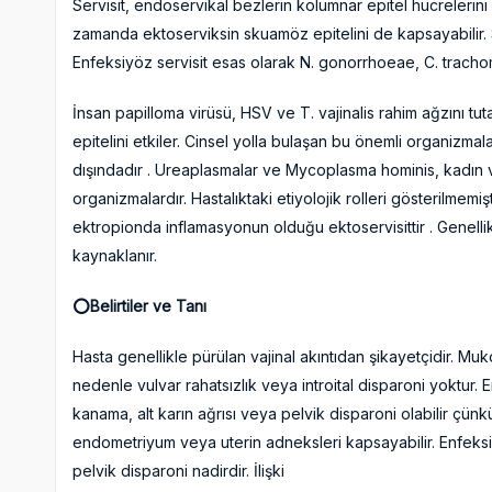
Servisit, endoservikal bezlerin kolumnar epitel hücrelerin
zamanda ektoserviksin skuamöz epitelini de kapsayabilir. Se
Enfeksiyöz servisit esas olarak N. gonorrhoeae, C. tracho
İnsan papilloma virüsü, HSV ve T. vajinalis rahim ağzını t
epitelini etkiler. Cinsel yolla bulaşan bu önemli organizm
dışındadır . Ureaplasmalar ve Mycoplasma hominis, kadın ve
organizmalardır. Hastalıktaki etiyolojik rolleri gösterilmemi
ektropionda inflamasyonun olduğu ektoservisittir . Genell
kaynaklanır.
⭕️Belirtiler ve Tanı
Hasta genellikle pürülan vajinal akıntıdan şikayetçidir. Muk
nedenle vulvar rahatsızlık veya introital disparoni yoktur. E
kanama, alt karın ağrısı veya pelvik disparoni olabilir çü
endometriyum veya uterin adneksleri kapsayabilir. Enfeksiy
pelvik disparoni nadirdir. İlişki