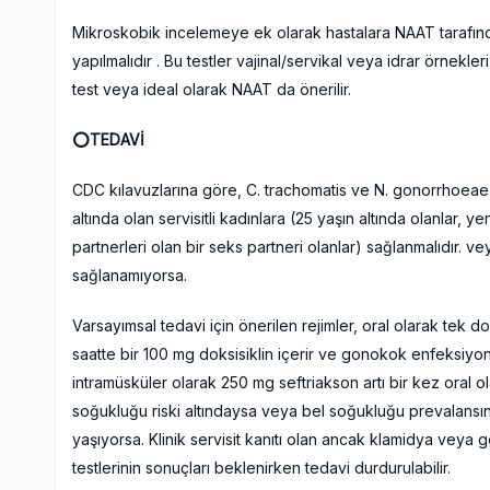
Mikroskobik incelemeye ek olarak hastalara NAAT tarafınd
yapılmalıdır . Bu testler vajinal/servikal veya idrar örnekleri 
test veya ideal olarak NAAT da önerilir.
⭕️TEDAVİ
CDC kılavuzlarına göre, C. trachomatis ve N. gonorrhoeae iç
altında olan servisitli kadınlara (25 yaşın altında olanlar, ye
partnerleri olan bir seks partneri olanlar) sağlanmalıdır. ve
sağlanamıyorsa.
Varsayımsal tedavi için önerilen rejimler, oral olarak tek 
saatte bir 100 mg doksisiklin içerir ve gonokok enfeksiyonu
intramüsküler olarak 250 mg seftriakson artı bir kez oral ol
soğukluğu riski altındaysa veya bel soğukluğu prevalans
yaşıyorsa. Klinik servisit kanıtı olan ancak klamidya veya g
testlerinin sonuçları beklenirken tedavi durdurulabilir.