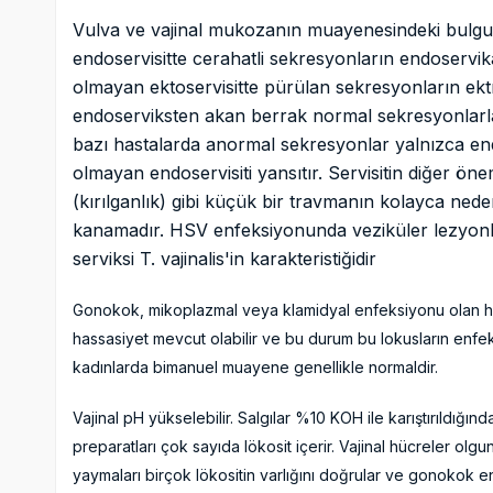
Vulva ve vajinal mukozanın muayenesindeki bulgula
endoservisitte cerahatli sekresyonların endoservika
olmayan ektoservisitte pürülan sekresyonların ektro
endoserviksten akan berrak normal sekresyonlarla b
bazı hastalarda anormal sekresyonlar yalnızca e
olmayan endoservisiti yansıtır. Servisitin diğer öne
(kırılganlık) gibi küçük bir travmanın kolayca ned
kanamadır. HSV enfeksiyonunda veziküler lezyonl
serviksi T. vajinalis'in karakteristiğidir
Gonokok, mikoplazmal veya klamidyal enfeksiyonu olan has
hassasiyet mevcut olabilir ve bu durum bu lokusların enfek
kadınlarda bimanuel muayene genellikle normaldir.
Vajinal pH yükselebilir. Salgılar %10 KOH ile karıştırıldığın
preparatları çok sayıda lökosit içerir. Vajinal hücreler olg
yaymaları birçok lökositin varlığını doğrular ve gonokok en