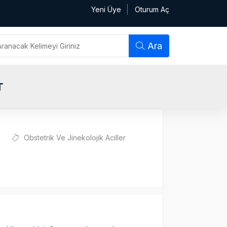
Yeni Üye
Oturum Aç
Ara
T
Obstetrik Ve Jinekolojik Aciller