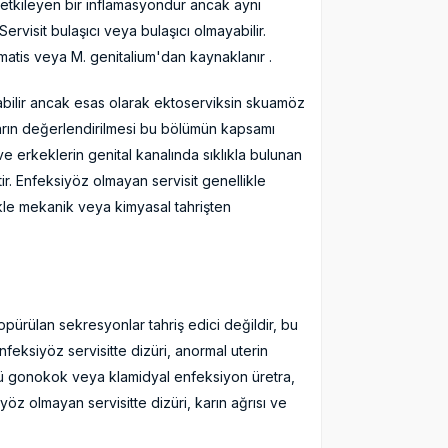
i etkileyen bir inflamasyondur ancak aynı
rvisit bulaşıcı veya bulaşıcı olmayabilir.
matis veya M. genitalium'dan kaynaklanır .
utabilir ancak esas olarak ektoserviksin skuamöz
aların değerlendirilmesi bu bölümün kapsamı
 erkeklerin genital kanalında sıklıkla bulunan
ştir. Enfeksiyöz olmayan servisit genellikle
ikle mekanik veya kimyasal tahrişten
opürülan sekresyonlar tahriş edici değildir, bu
nfeksiyöz servisitte dizüri, anormal uterin
nkü gonokok veya klamidyal enfeksiyon üretra,
öz olmayan servisitte dizüri, karın ağrısı ve