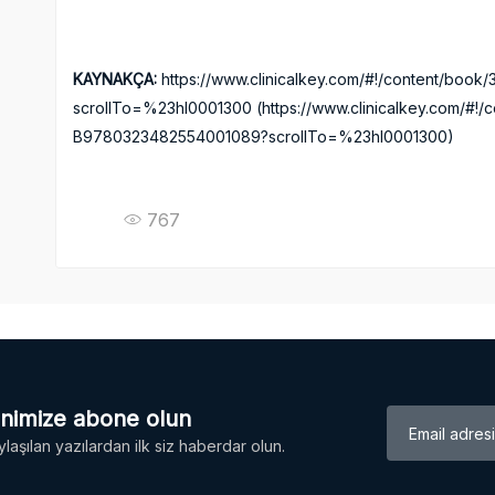
KAYNAKÇA:
https://www.clinicalkey.com/#!/content/boo
scrollTo=%23hl0001300 (https://www.clinicalkey.com/#!/
B9780323482554001089?scrollTo=%23hl0001300)
767
enimize abone olun
laşılan yazılardan ilk siz haberdar olun.