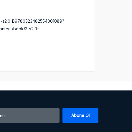
k/3-s2.0-B9780323482554001089?
content/book/3-s2.0-
Abone Ol