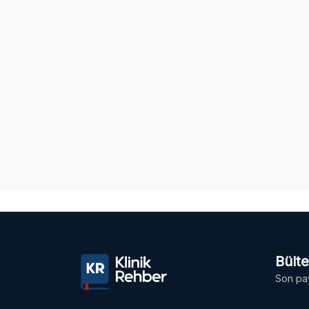
Bült
Son pay