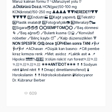
Maruz kalınan formu ⁉️ 🔍Maruziyet yolu ⁉️
⚠️Öldürücü Doz⚠️
HCN(gaz)50-100 mg
KCN(kristal)150-250 mg
🔺🔺🔺🔺
🔻🔻NEREDE??🔻🔻
🔻🔻🔻🔻
1️⃣Endüstri🏭 2️⃣Kağıt yapımı📃 3️⃣Tekstil👕
4️⃣Plastik imalatı🥡 5️⃣Fotoğrafçılık📷 6️⃣Meralürji🧑‍🏭
7️⃣Sigara🚭🚭🚭
⭕️⭕️SEMPTOM⭕️⭕️
🔗Baş dönmesi
🌀 🔗Baş ağrısı🤕 🔗Bulantı kusma 🤢🤮 🔗Konvülsif
nöbetler 🔗Bilinç kaybı 😴 🔗Kalp düzensizlikleri 🔻
NON SPESİFİK 🙄🤔
önce ŞÜPHElen sonra TANI ⚡️🩺⚡️
🩺⚡️🩺⚡️
📌AChasarı 📌Düşük kan basıncı 📌Cilt pembe
kiraz kırmızısı renk 📌Met. asidoz 📌Laktik asit ⏏️ 📌
Hipoksi 🔜🔜%9️⃣5️⃣ ☠️ölüm riski☠️ run forest🏃🏻🏃🏻
🏃🏻🏃🏻🏃🏻🏃🏻
✴️✴️✴️ANTİDOT✴️✴️✴️
💊💊Sodyum
nitrit 🧪Amil nitrit 💊💊Dmap( dimetilaminofenol) 🧪
Hsroksilamin 💊💊Hidrolsokobalamin 🧪Kelocyanor
Dr. Kübranur Berber
609