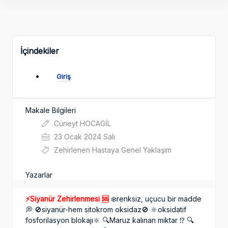
İçindekiler
Giriş
Makale Bilgileri
Cüneyt HOCAGİL
23 Ocak 2024 Salı
Zehirlenen Hastaya Genel Yaklaşım
Yazarlar
⚡️Siyanür Zehirlenmesi 🆘
❄️renksiz, uçucu bir madde
💭 🚫siyanür-hem sitokrom oksidaz🚫 🔆oksidatif
fosforilasyon blokajı🔆 🔍Maruz kalınan miktar ⁉️ 🔍