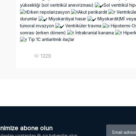
yüksekliği (sol ventrikül anevrizması)
Sol ventrikül hip
Erken repolarizasyon
Akut perikardit
Ventrikül
durumlar
Miyokardiyal hasar
Miyokardit(Mİ veya
tümoral invazyon
Ventriküler travma
Hipotermi-O
sonrası (erken dönem)
İntrakranial kanama
Hiperk
Tip 1C antiaritmik ilaçlar
1229
enimize abone olun
laşılan yazılardan ilk siz haberdar olun.