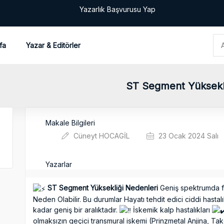
Yazarlık Başvurusu Yap
fa
Yazar & Editörler
ST Segment Yüksekli
Makale Bilgileri
Cüneyt HOCAGİL
23 Ocak 2024 Salı
Yazarlar
ST Segment Yüksekliği Nedenleri
Geniş spektrumda fa
Neden Olabilir. Bu durumlar Hayatı tehdit edici ciddi hasta
kadar geniş bir aralıktadır.
İskemik kalp hastalıkları
olmaksızın geçici transmural iskemi (Prinzmetal Anjina, 