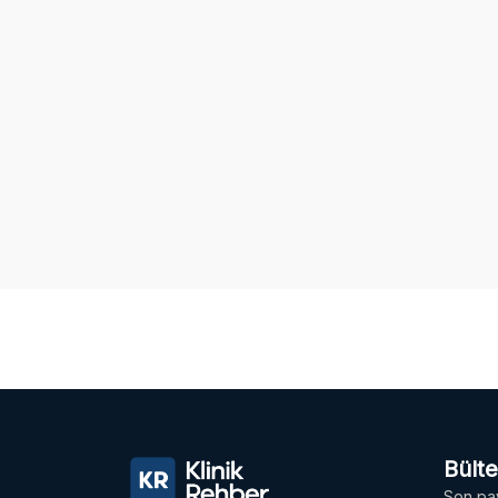
Bült
Son pay