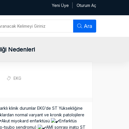
Yeni Üye
Oturum Aç
Ara
ği Nedenleri
EKG
rklı klinik durumlar EKG’de ST Yüksekliğine
lıklardan normal varyant ve kronik patolojilere
Akut miyokard enfarktüsü
Enfarktüs
Tako-tsubo sendromu)
AMİ sonrası inatçı ST