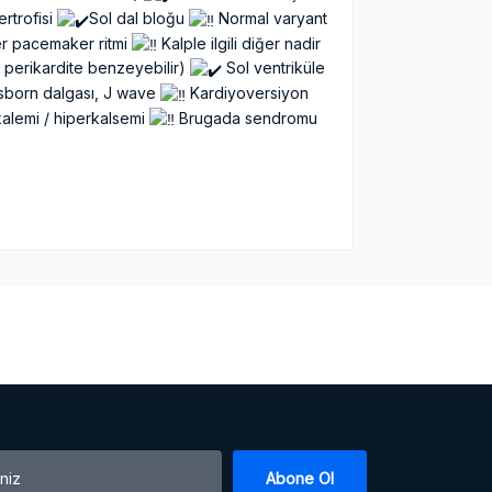
ertrofisi
Sol dal bloğu
Normal varyant
er pacemaker ritmi
Kalple ilgili diğer nadir
 perikardite benzeyebilir)
Sol ventriküle
sborn dalgası, J wave
Kardiyoversiyon
alemi / hiperkalsemi
Brugada sendromu
Abone Ol