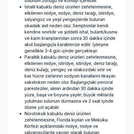
solunum zorluğu ve komayı içerebilir.
İshalli kabuklu deniz ürünleri zehirlenmesine,
etkilenen midye, midye, deniz tarağı, istiridye,
salyangoz ve yeşil yengeçlerde bulunan
okadaik asit neden olur. Semptomlar kendi
kendine sınırlıdır ve şiddetli ishal, bulantı/kusma
ve karın kramplarından sonra 30 dakika içinde
akut başlangıçla karakterize edilir. İyileşme
genellikle 3-4 gün içinde gerçekleşir.
Paralitik kabuklu deniz ürünleri zehirlenmesine,
etkilenen midye, istiridye, istiridye, deniz tarağı,
deniz kulağı, yengeç ve ıstakozdaki sinir ve
kas hücre zarlarının sodyum kanallarını tıkayan
saksitoksin neden olur. Başlangıçtaki perioral
paresteziler, alımın ardından 30 dakika içinde
yüze, başa ve boyuna yayılır; büyük miktarda
yutulması solunum durmasına ve 2 saat içinde
ölüme yol açabilir.
Nörotoksik kabuklu deniz ürünleri
zehirlenmesine, Florida kıyıları ve Meksika
Körfezi açıklarındaki midye, midye ve
salyangozlarda yaygın olarak bulunan