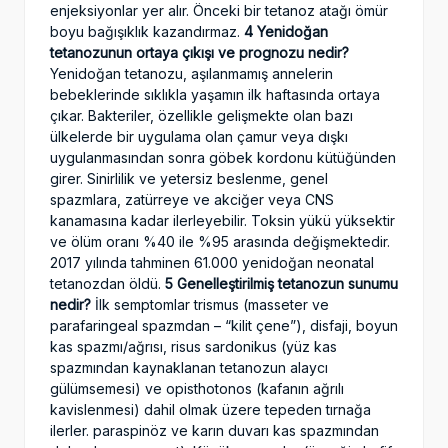
enjeksiyonlar yer alır. Önceki bir tetanoz atağı ömür
boyu bağışıklık kazandırmaz.
4 Yenidoğan
tetanozunun ortaya çıkışı ve prognozu nedir?
Yenidoğan tetanozu, aşılanmamış annelerin
bebeklerinde sıklıkla yaşamın ilk haftasında ortaya
çıkar. Bakteriler, özellikle gelişmekte olan bazı
ülkelerde bir uygulama olan çamur veya dışkı
uygulanmasından sonra göbek kordonu kütüğünden
girer. Sinirlilik ve yetersiz beslenme, genel
spazmlara, zatürreye ve akciğer veya CNS
kanamasına kadar ilerleyebilir. Toksin yükü yüksektir
ve ölüm oranı %40 ile %95 arasında değişmektedir.
2017 yılında tahminen 61.000 yenidoğan neonatal
tetanozdan öldü.
5 Genelleştirilmiş tetanozun sunumu
nedir?
İlk semptomlar trismus (masseter ve
parafaringeal spazmdan – “kilit çene”), disfaji, boyun
kas spazmı/ağrısı, risus sardonikus (yüz kas
spazmından kaynaklanan tetanozun alaycı
gülümsemesi) ve opisthotonos (kafanın ağrılı
kavislenmesi) dahil olmak üzere tepeden tırnağa
ilerler. paraspinöz ve karın duvarı kas spazmından