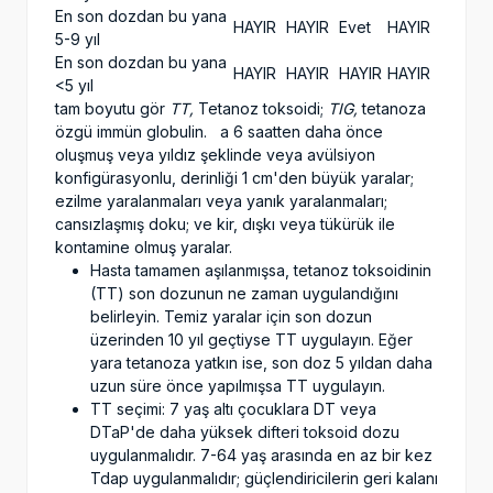
En son dozdan bu yana
HAYIR
HAYIR
Evet
HAYIR
5-9 yıl
En son dozdan bu yana
HAYIR
HAYIR
HAYIR
HAYIR
<5 yıl
tam boyutu gör
TT,
Tetanoz toksoidi;
TIG,
tetanoza
özgü immün globulin. a 6 saatten daha önce
oluşmuş veya yıldız şeklinde veya avülsiyon
konfigürasyonlu, derinliği 1 cm'den büyük yaralar;
ezilme yaralanmaları veya yanık yaralanmaları;
cansızlaşmış doku; ve kir, dışkı veya tükürük ile
kontamine olmuş yaralar.
Hasta tamamen aşılanmışsa, tetanoz toksoidinin
(TT) son dozunun ne zaman uygulandığını
belirleyin. Temiz yaralar için son dozun
üzerinden 10 yıl geçtiyse TT uygulayın. Eğer
yara tetanoza yatkın ise, son doz 5 yıldan daha
uzun süre önce yapılmışsa TT uygulayın.
TT seçimi: 7 yaş altı çocuklara DT veya
DTaP'de daha yüksek difteri toksoid dozu
uygulanmalıdır. 7-64 yaş arasında en az bir kez
Tdap uygulanmalıdır; güçlendiricilerin geri kalanı