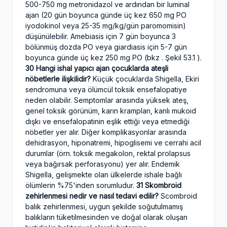
500-750 mg metronidazol ve ardından bir luminal
ajan (20 gün boyunca günde üç kez 650 mg PO
iyodokinol veya 25-35 mg/kg/gün paromomisin)
düşünülebilir. Amebiasis için 7 gün boyunca 3
bölünmüş dozda PO veya giardiasis için 5-7 gün
boyunca günde üç kez 250 mg PO (bkz . Şekil 53.1 ).
30 Hangi ishal yapıcı ajan çocuklarda ateşli
nöbetlerle ilişkilidir?
Küçük çocuklarda Shigella, Ekiri
sendromuna veya ölümcül toksik ensefalopatiye
neden olabilir. Semptomlar arasında yüksek ateş,
genel toksik görünüm, karın krampları, kanlı mukoid
dışkı ve ensefalopatinin eşlik ettiği veya etmediği
nöbetler yer alır. Diğer komplikasyonlar arasında
dehidrasyon, hiponatremi, hipoglisemi ve cerrahi acil
durumlar (örn. toksik megakolon, rektal prolapsus
veya bağırsak perforasyonu) yer alır. Endemik
Shigella, gelişmekte olan ülkelerde ishale bağlı
ölümlerin %75'inden sorumludur.
31 Skombroid
zehirlenmesi nedir ve nasıl tedavi edilir?
Scombroid
balık zehirlenmesi, uygun şekilde soğutulmamış
balıkların tüketilmesinden ve doğal olarak oluşan