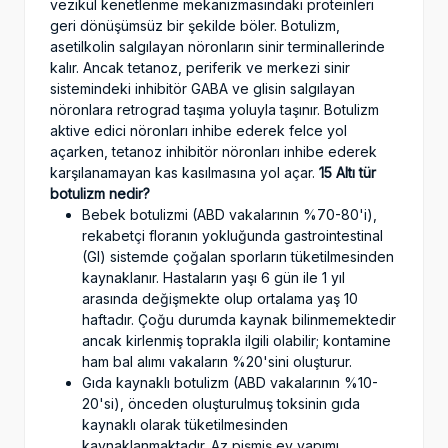
vezikül kenetlenme mekanizmasındaki proteinleri
geri dönüşümsüz bir şekilde böler. Botulizm,
asetilkolin salgılayan nöronların sinir terminallerinde
kalır. Ancak tetanoz, periferik ve merkezi sinir
sistemindeki inhibitör GABA ve glisin salgılayan
nöronlara retrograd taşıma yoluyla taşınır. Botulizm
aktive edici nöronları inhibe ederek felce yol
açarken, tetanoz inhibitör nöronları inhibe ederek
karşılanamayan kas kasılmasına yol açar.
15 Altı tür
botulizm nedir?
Bebek botulizmi (ABD vakalarının %70-80'i),
rekabetçi floranın yokluğunda gastrointestinal
(GI) sistemde çoğalan sporların tüketilmesinden
kaynaklanır. Hastaların yaşı 6 gün ile 1 yıl
arasında değişmekte olup ortalama yaş 10
haftadır. Çoğu durumda kaynak bilinmemektedir
ancak kirlenmiş toprakla ilgili olabilir; kontamine
ham bal alımı vakaların %20'sini oluşturur.
Gıda kaynaklı botulizm (ABD vakalarının %10-
20'si), önceden oluşturulmuş toksinin gıda
kaynaklı olarak tüketilmesinden
kaynaklanmaktadır. Az pişmiş ev yapımı