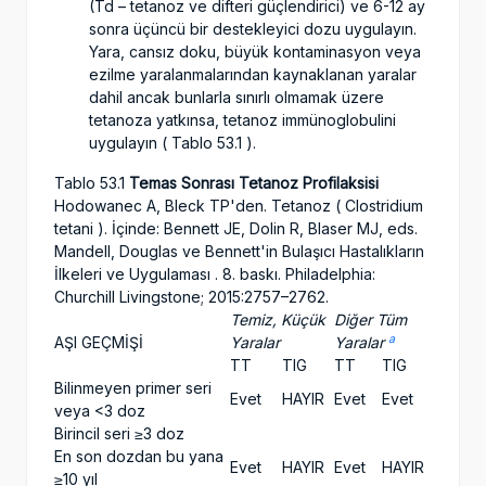
(Td – tetanoz ve difteri güçlendirici) ve 6-12 ay
sonra üçüncü bir destekleyici dozu uygulayın.
Yara, cansız doku, büyük kontaminasyon veya
ezilme yaralanmalarından kaynaklanan yaralar
dahil ancak bunlarla sınırlı olmamak üzere
tetanoza yatkınsa, tetanoz immünoglobulini
uygulayın ( Tablo 53.1 ).
Tablo 53.1
Temas Sonrası Tetanoz Profilaksisi
Hodowanec A, Bleck TP'den. Tetanoz ( Clostridium
tetani ). İçinde: Bennett JE, Dolin R, Blaser MJ, eds.
Mandell, Douglas ve Bennett'in Bulaşıcı Hastalıkların
İlkeleri ve Uygulaması . 8. baskı. Philadelphia:
Churchill Livingstone; 2015:2757–2762.
Temiz, Küçük
Diğer Tüm
a
AŞI GEÇMİŞİ
Yaralar
Yaralar
TT
TIG
TT
TIG
Bilinmeyen primer seri
Evet
HAYIR
Evet
Evet
veya <3 doz
Birincil seri ≥3 doz
En son dozdan bu yana
Evet
HAYIR
Evet
HAYIR
≥10 yıl