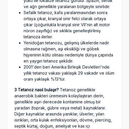
yükü ile lokalize tetanoz görülür. Spazm, sertlik
ve ağrı genellikle yaralanan bölgeyle sınırlıdır.
Sefalik tetanoz, kafa yaralanmasından sonra
ortaya çıkar, kranyal sinir felci olarak ortaya
çıkar (çoğunlukla kranyal sinir VII'nin alt motor
nöron zayıflığı) ve sıklıkla genelleştirilmiş
tetanoza ilerler.
Yenidoğan tetanozu, gelişmiş ülkelerde nadir
olmasına rağmen, aşı eksikliği ve göbek
hijyeninin kötü olması nedeniyle dünya çapında
en yaygın tetanoz şeklidir.
2001'den beri Amerika Birleşik Devletleri'nde
yıllık tetanoz vakası yaklaşık 29 vakadır ve ölüm
oranı yaklaşık %13'tür.
3 Tetanoz nasıl bulaşır?
Tetanoz genellikle
anaerobik bakteri üremesini kolaylaştıran derin,
genellikle aşırı derecede kontamine olmuş bir
yaradan (toprak, gübre veya metal) kaynaklanır.
Diğer kaynaklar arasında yanıklar, ülserler, yılan
ısırıkları, orta kulak enfeksiyonları, dövme, piercing,
septik kürtaj, doğum, ameliyat ve kas içi