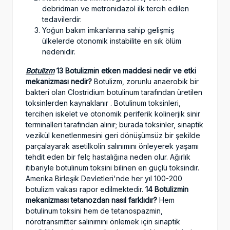
debridman ve metronidazol ilk tercih edilen
tedavilerdir.
Yoğun bakım imkanlarına sahip gelişmiş
ülkelerde otonomik instabilite en sık ölüm
nedenidir.
Botulizm
13 Botulizmin etken maddesi nedir ve etki
mekanizması nedir?
Botulizm, zorunlu anaerobik bir
bakteri olan Clostridium botulinum tarafından üretilen
toksinlerden kaynaklanır . Botulinum toksinleri,
tercihen iskelet ve otonomik periferik kolinerjik sinir
terminalleri tarafından alınır; burada toksinler, sinaptik
vezikül kenetlenmesini geri dönüşümsüz bir şekilde
parçalayarak asetilkolin salınımını önleyerek yaşamı
tehdit eden bir felç hastalığına neden olur. Ağırlık
itibariyle botulinum toksini bilinen en güçlü toksindir.
Amerika Birleşik Devletleri'nde her yıl 100-200
botulizm vakası rapor edilmektedir.
14 Botulizmin
mekanizması tetanozdan nasıl farklıdır?
Hem
botulinum toksini hem de tetanospazmin,
nörotransmitter salınımını önlemek için sinaptik