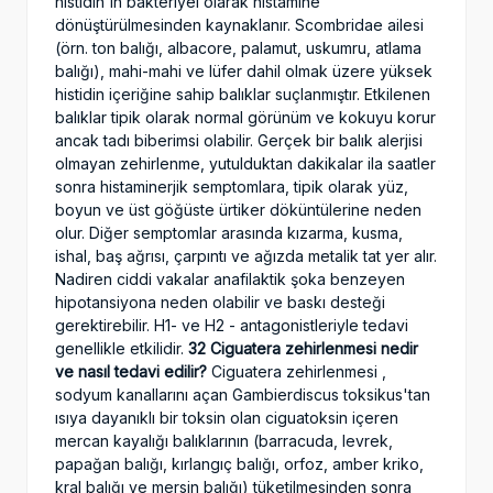
histidin'in bakteriyel olarak histamine
dönüştürülmesinden kaynaklanır. Scombridae ailesi
(örn. ton balığı, albacore, palamut, uskumru, atlama
balığı), mahi-mahi ve lüfer dahil olmak üzere yüksek
histidin içeriğine sahip balıklar suçlanmıştır. Etkilenen
balıklar tipik olarak normal görünüm ve kokuyu korur
ancak tadı biberimsi olabilir. Gerçek bir balık alerjisi
olmayan zehirlenme, yutulduktan dakikalar ila saatler
sonra histaminerjik semptomlara, tipik olarak yüz,
boyun ve üst göğüste ürtiker döküntülerine neden
olur. Diğer semptomlar arasında kızarma, kusma,
ishal, baş ağrısı, çarpıntı ve ağızda metalik tat yer alır.
Nadiren ciddi vakalar anafilaktik şoka benzeyen
hipotansiyona neden olabilir ve baskı desteği
gerektirebilir. H1- ve H2 - antagonistleriyle tedavi
genellikle etkilidir.
32 Ciguatera zehirlenmesi nedir
ve nasıl tedavi edilir?
Ciguatera zehirlenmesi ,
sodyum kanallarını açan Gambierdiscus toksikus'tan
ısıya dayanıklı bir toksin olan ciguatoksin içeren
mercan kayalığı balıklarının (barracuda, levrek,
papağan balığı, kırlangıç ​​balığı, orfoz, amber kriko,
kral balığı ve mersin balığı) tüketilmesinden sonra