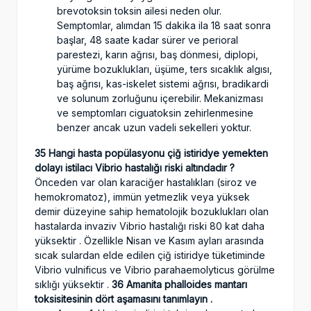
brevotoksin toksin ailesi neden olur.
Semptomlar, alımdan 15 dakika ila 18 saat sonra
başlar, 48 saate kadar sürer ve perioral
parestezi, karın ağrısı, baş dönmesi, diplopi,
yürüme bozuklukları, üşüme, ters sıcaklık algısı,
baş ağrısı, kas-iskelet sistemi ağrısı, bradikardi
ve solunum zorluğunu içerebilir. Mekanizması
ve semptomları ciguatoksin zehirlenmesine
benzer ancak uzun vadeli sekelleri yoktur.
35 Hangi hasta popülasyonu çiğ istiridye yemekten
dolayı istilacı Vibrio hastalığı riski altındadır ?
Önceden var olan karaciğer hastalıkları (siroz ve
hemokromatoz), immün yetmezlik veya yüksek
demir düzeyine sahip hematolojik bozuklukları olan
hastalarda invaziv Vibrio hastalığı riski 80 kat daha
yüksektir . Özellikle Nisan ve Kasım ayları arasında
sıcak sulardan elde edilen çiğ istiridye tüketiminde
Vibrio vulnificus ve Vibrio parahaemolyticus görülme
sıklığı yüksektir .
36 Amanita phalloides mantarı
toksisitesinin dört aşamasını tanımlayın .