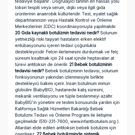
tedaviye başlanır . Doğrulayıcı tanının en hassas yolu
toksin tespiti veya serum, dışkı veya ilgili gıda
ürünlerinin anaerobik kültürleridir. Test, eyalet sağlık
departmanınızın veya Hastalık Kontrol ve Önleme
Merkezlerinin (CDC) koordinasyonuyla yapılmalıdır.
20 Gıda kaynaklı botulizmin tedavisi nedir?
Solunum
yetmezliği riski taşıyan hastaların erken elektif
entübasyonunu içeren tedavi çoğunlukla
destekleyicidir. Felcin ilerlemesini durdurmak ve felç
süresini kısaltmak için 24 saat içinde heptavalan at
türevi antitoksin de önerilir.
21 Bebek botulizminin
tedavisi nedir?
Bebek botulizminin tedavisi, solunum
fonksiyonunun yakından izlenmesiyle birlikte
destekleyici bakımı içerir. İnsan botulinum immün
globülini (BabyBIG), hastanede kalış süresini,
mekanik ventilasyonu ve tüple beslenmeyi azaltır.
BabyBIG'in yönetimi ve teslimi konusunda yardım için
Kaliforniya Sağlık Hizmetleri Bakanlığı Bebek
Botulizmi Tedavi ve Önleme Programı ile iletişime
geçilmelidir (510-231-7600, www.infantbotulism.org ).
Atlardan elde edilen antitoksin bebek botulizmi için
önerilmez.
22 Bebek botulizminde sistemik