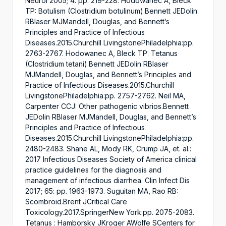
Neurol 2005; 4: pp. 219-228. Hodowanec A, Bleck
TP: Botulism (Clostridium botulinum).Bennett JEDolin
RBlaser MJMandell, Douglas, and Bennett’s
Principles and Practice of Infectious
Diseases.2015.Churchill LivingstonePhiladelphia:pp.
2763-2767. Hodowanec A, Bleck TP: Tetanus
(Clostridium tetani).Bennett JEDolin RBlaser
MJMandell, Douglas, and Bennett’s Principles and
Practice of Infectious Diseases.2015.Churchill
LivingstonePhiladelphia:pp. 2757-2762. Neil MA,
Carpenter CCJ: Other pathogenic vibrios.Bennett
JEDolin RBlaser MJMandell, Douglas, and Bennett’s
Principles and Practice of Infectious
Diseases.2015.Churchill LivingstonePhiladelphia:pp.
2480-2483. Shane AL, Mody RK, Crump JA, et. al.:
2017 Infectious Diseases Society of America clinical
practice guidelines for the diagnosis and
management of infectious diarrhea. Clin Infect Dis
2017; 65: pp. 1963-1973. Suguitan MA, Rao RB:
Scombroid.Brent JCritical Care
Toxicology.2017.SpringerNew York:pp. 2075-2083.
Tetanus : Hamborsky JKroger AWolfe SCenters for