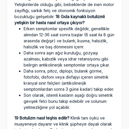
Yetişkinlerde olduğu gibi, bebeklerde de inen motor
zayıflığı, sarkık felç ve otonomik fonksiyon
bozukluğu gelişebilir.
18 Gıda kaynaklı botulizmli
yetişkin bir hasta nasıl ortaya çıkıyor?
Erken semptomlar spesifik değildir, genellikle
alımdan 12-36 saat sonra başlar (6 saat ila 8 gün
arasında değişir) ve bulantı, kusma, halsizlik,
halsizlik ve baş dönmesini içerir.
Daha sonra aşırı ağız kuruluğu, gözyaşı
azalması, kabızlık veya idrar retansiyonu gibi
belirgin antikolinerjik semptomlar ortaya çıkar.
Daha sonra, pitoz, diplopi, bulanık görme,
fotofobi, disfoni veya disfajiyi içeren simetrik
kranyal sinir felçleri (antikolinerjik
semptomlardan sonra 3 güne kadar) takip eder.
Son olarak, istemli kasların aşağı doğru simetrik
gevşek felci bunu takip edebilir ve solunum
yetmezliğine yol açabilir.
19 Botulizm nasıl teşhis edilir?
Klinik tanı öykü ve
muayeneye dayanır ve klinik şüpheye dayalı olarak