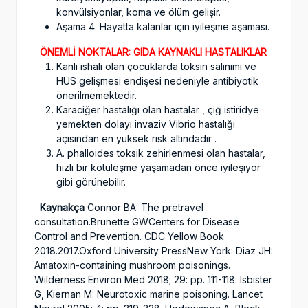
konvülsiyonlar, koma ve ölüm gelişir.
Aşama 4. Hayatta kalanlar için iyileşme aşaması.
ÖNEMLİ NOKTALAR: GIDA KAYNAKLI HASTALIKLAR
Kanlı ishali olan çocuklarda toksin salınımı ve
HUS gelişmesi endişesi nedeniyle antibiyotik
önerilmemektedir.
Karaciğer hastalığı olan hastalar , çiğ istiridye
yemekten dolayı invaziv Vibrio hastalığı
açısından en yüksek risk altındadır .
A. phalloides toksik zehirlenmesi olan hastalar,
hızlı bir kötüleşme yaşamadan önce iyileşiyor
gibi görünebilir.
Kaynakça
Connor BA: The pretravel
consultation.Brunette GWCenters for Disease
Control and Prevention. CDC Yellow Book
2018.2017.Oxford University PressNew York: Diaz JH:
Amatoxin-containing mushroom poisonings.
Wilderness Environ Med 2018; 29: pp. 111-118. Isbister
G, Kiernan M: Neurotoxic marine poisoning. Lancet