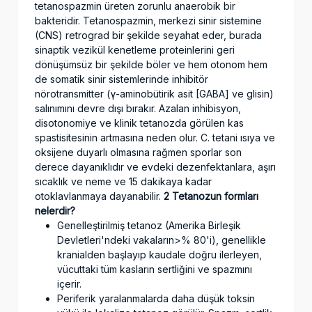
tetanospazmin üreten zorunlu anaerobik bir
bakteridir. Tetanospazmin, merkezi sinir sistemine
(CNS) retrograd bir şekilde seyahat eder, burada
sinaptik vezikül kenetleme proteinlerini geri
dönüşümsüz bir şekilde böler ve hem otonom hem
de somatik sinir sistemlerinde inhibitör
nörotransmitter (γ-aminobütirik asit [GABA] ve glisin)
salınımını devre dışı bırakır. Azalan inhibisyon,
disotonomiye ve klinik tetanozda görülen kas
spastisitesinin artmasına neden olur. C. tetani ısıya ve
oksijene duyarlı olmasına rağmen sporlar son
derece dayanıklıdır ve evdeki dezenfektanlara, aşırı
sıcaklık ve neme ve 15 dakikaya kadar
otoklavlanmaya dayanabilir.
2 Tetanozun formları
nelerdir?
Genelleştirilmiş tetanoz (Amerika Birleşik
Devletleri'ndeki vakaların>% 80'i), genellikle
kranialden başlayıp kaudale doğru ilerleyen,
vücuttaki tüm kasların sertliğini ve spazmını
içerir.
Periferik yaralanmalarda daha düşük toksin