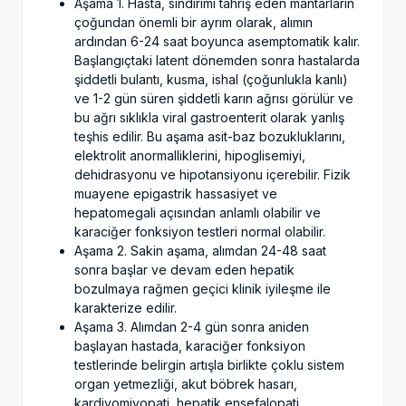
Aşama 1. Hasta, sindirimi tahriş eden mantarların
çoğundan önemli bir ayrım olarak, alımın
ardından 6-24 saat boyunca asemptomatik kalır.
Başlangıçtaki latent dönemden sonra hastalarda
şiddetli bulantı, kusma, ishal (çoğunlukla kanlı)
ve 1-2 gün süren şiddetli karın ağrısı görülür ve
bu ağrı sıklıkla viral gastroenterit olarak yanlış
teşhis edilir. Bu aşama asit-baz bozukluklarını,
elektrolit anormalliklerini, hipoglisemiyi,
dehidrasyonu ve hipotansiyonu içerebilir. Fizik
muayene epigastrik hassasiyet ve
hepatomegali açısından anlamlı olabilir ve
karaciğer fonksiyon testleri normal olabilir.
Aşama 2. Sakin aşama, alımdan 24-48 saat
sonra başlar ve devam eden hepatik
bozulmaya rağmen geçici klinik iyileşme ile
karakterize edilir.
Aşama 3. Alımdan 2-4 gün sonra aniden
başlayan hastada, karaciğer fonksiyon
testlerinde belirgin artışla birlikte çoklu sistem
organ yetmezliği, akut böbrek hasarı,
kardiyomiyopati, hepatik ensefalopati,