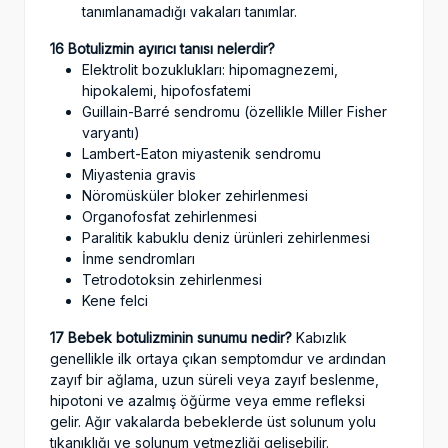
tanımlanamadığı vakaları tanımlar.
16 Botulizmin ayırıcı tanısı nelerdir?
Elektrolit bozuklukları: hipomagnezemi,
hipokalemi, hipofosfatemi
Guillain-Barré sendromu (özellikle Miller Fisher
varyantı)
Lambert-Eaton miyastenik sendromu
Miyastenia gravis
Nöromüsküler bloker zehirlenmesi
Organofosfat zehirlenmesi
Paralitik kabuklu deniz ürünleri zehirlenmesi
İnme sendromları
Tetrodotoksin zehirlenmesi
Kene felci
17 Bebek botulizminin sunumu nedir?
Kabızlık
genellikle ilk ortaya çıkan semptomdur ve ardından
zayıf bir ağlama, uzun süreli veya zayıf beslenme,
hipotoni ve azalmış öğürme veya emme refleksi
gelir. Ağır vakalarda bebeklerde üst solunum yolu
tıkanıklığı ve solunum yetmezliği gelişebilir.