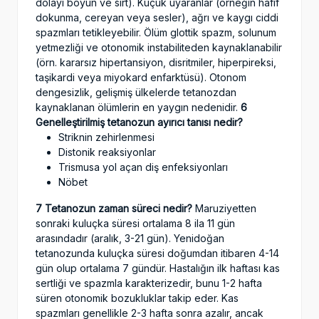
dolayı boyun ve sırt). Küçük uyaranlar (örneğin hafif
dokunma, cereyan veya sesler), ağrı ve kaygı ciddi
spazmları tetikleyebilir. Ölüm glottik spazm, solunum
yetmezliği ve otonomik instabiliteden kaynaklanabilir
(örn. kararsız hipertansiyon, disritmiler, hiperpireksi,
taşikardi veya miyokard enfarktüsü). Otonom
dengesizlik, gelişmiş ülkelerde tetanozdan
kaynaklanan ölümlerin en yaygın nedenidir.
6
Genelleştirilmiş tetanozun ayırıcı tanısı nedir?
Striknin zehirlenmesi
Distonik reaksiyonlar
Trismusa yol açan diş enfeksiyonları
Nöbet
7 Tetanozun zaman süreci nedir?
Maruziyetten
sonraki kuluçka süresi ortalama 8 ila 11 gün
arasındadır (aralık, 3-21 gün). Yenidoğan
tetanozunda kuluçka süresi doğumdan itibaren 4-14
gün olup ortalama 7 gündür. Hastalığın ilk haftası kas
sertliği ve spazmla karakterizedir, bunu 1-2 hafta
süren otonomik bozukluklar takip eder. Kas
spazmları genellikle 2-3 hafta sonra azalır, ancak