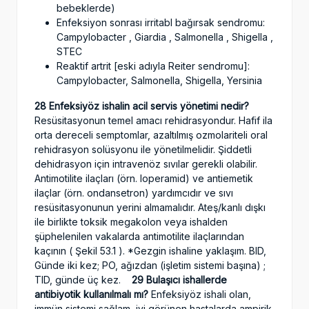
bebeklerde)
Enfeksiyon sonrası irritabl bağırsak sendromu:
Campylobacter , Giardia , Salmonella , Shigella ,
STEC
Reaktif artrit [eski adıyla Reiter sendromu]:
Campylobacter, Salmonella, Shigella, Yersinia
28 Enfeksiyöz ishalin acil servis yönetimi nedir?
Resüsitasyonun temel amacı rehidrasyondur. Hafif ila
orta dereceli semptomlar, azaltılmış ozmolariteli oral
rehidrasyon solüsyonu ile yönetilmelidir. Şiddetli
dehidrasyon için intravenöz sıvılar gerekli olabilir.
Antimotilite ilaçları (örn. loperamid) ve antiemetik
ilaçlar (örn. ondansetron) yardımcıdır ve sıvı
resüsitasyonunun yerini almamalıdır. Ateş/kanlı dışkı
ile birlikte toksik megakolon veya ishalden
şüphelenilen vakalarda antimotilite ilaçlarından
kaçının ( Şekil 53.1 ). *Gezgin ishaline yaklaşım. BID,
Günde iki kez; PO, ağızdan (işletim sistemi başına) ;
TID, günde üç kez.
29 Bulaşıcı ishallerde
antibiyotik kullanılmalı mı?
Enfeksiyöz ishali olan,
immün sistemi sağlam, iyi görünen hastalarda ampirik