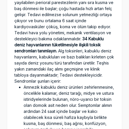
yayılabilen perioral parestezilerin yanı sıra kusma ve
baş dönmesi ile başlar; çoğu hastada hızlı artan felç
gelişir. Tedavi edilmezse solunum yetmezliği ortaya
çıkıyor ve bunu ortalama 6 saat içinde
kardiyovasküler çöküş, koma ve ölüm takip ediyor.
Tedavi hava yolu yönetimi, mekanik ventilasyon ve
destekleyici bakıma odaklanmalıdır.
34 Kabuklu
deniz hayvanlarının tüketilmesiyle ilişkili toksik
sendromları tanımlayın.
Alg toksinleri, kabuklu deniz
hayvanlarını, kabukluları ve bazı balıkları kirleten çok
sayıda deniz yosunu türü tarafından üretilir. Teşhis
yakın zamandaki ilaç alımı geçmişine ve klinik
tabloya dayanmaktadır; Tedavi destekleyicidir.
Sendromlar şunları içerir:
Amnezik kabuklu deniz ürünleri zehirlenmesine,
öncelikle kalamar, deniz tarağı, midye ve ustura
istiridyelerinde bulunan, nöro-uyarıcı bir toksin
olan domoik asit neden olur. Semptomlar alımın
ardından 24 saat içinde başlar ve kalıcı
olabilecek kısa süreli hafıza kaybıyla birlikte
kusma, baş dönmesi, baş ağrısı, konfüzyon,