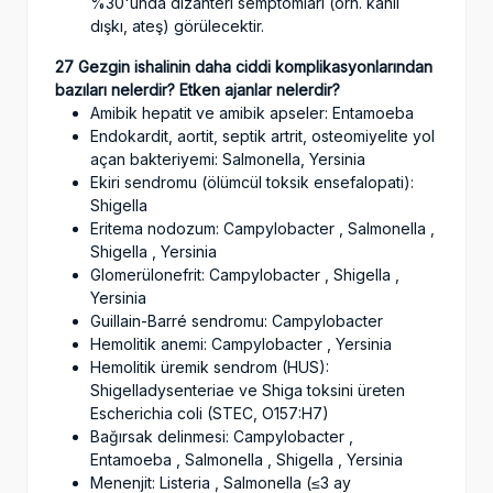
%30'unda dizanteri semptomları (örn. kanlı
dışkı, ateş) görülecektir.
27 Gezgin ishalinin daha ciddi komplikasyonlarından
bazıları nelerdir? Etken ajanlar nelerdir?
Amibik hepatit ve amibik apseler: Entamoeba
Endokardit, aortit, septik artrit, osteomiyelite yol
açan bakteriyemi: Salmonella, Yersinia
Ekiri sendromu (ölümcül toksik ensefalopati):
Shigella
Eritema nodozum: Campylobacter , Salmonella ,
Shigella , Yersinia
Glomerülonefrit: Campylobacter , Shigella ,
Yersinia
Guillain-Barré sendromu: Campylobacter
Hemolitik anemi: Campylobacter , Yersinia
Hemolitik üremik sendrom (HUS):
Shigelladysenteriae ve Shiga toksini üreten
Escherichia coli (STEC, O157:H7)
Bağırsak delinmesi: Campylobacter ,
Entamoeba , Salmonella , Shigella , Yersinia
Menenjit: Listeria , Salmonella (≤3 ay