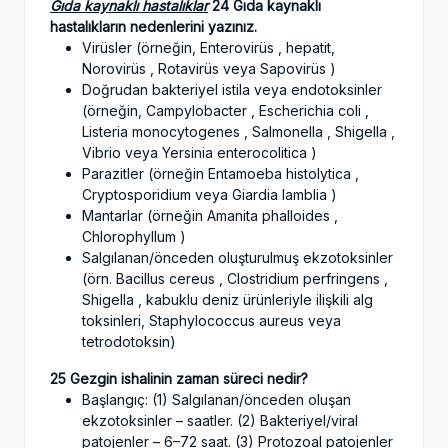
Gıda kaynaklı hastalıklar
24 Gıda kaynaklı
hastalıkların nedenlerini yazınız.
Virüsler (örneğin, Enterovirüs , hepatit,
Norovirüs , Rotavirüs veya Sapovirüs )
Doğrudan bakteriyel istila veya endotoksinler
(örneğin, Campylobacter , Escherichia coli ,
Listeria monocytogenes , Salmonella , Shigella ,
Vibrio veya Yersinia enterocolitica )
Parazitler (örneğin Entamoeba histolytica ,
Cryptosporidium veya Giardia lamblia )
Mantarlar (örneğin Amanita phalloides ,
Chlorophyllum )
Salgılanan/önceden oluşturulmuş ekzotoksinler
(örn. Bacillus cereus , Clostridium perfringens ,
Shigella , kabuklu deniz ürünleriyle ilişkili alg
toksinleri, Staphylococcus aureus veya
tetrodotoksin)
25 Gezgin ishalinin zaman süreci nedir?
Başlangıç: (1) Salgılanan/önceden oluşan
ekzotoksinler – saatler. (2) Bakteriyel/viral
patojenler – 6–72 saat. (3) Protozoal patojenler