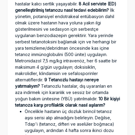
hastalar kalıcı sertlik yaşayabilir.
8 Acil serviste (ED)
genelleştirilmiş tetanozu nasıl tedavi edebilirim?
İlk
yönetim, potansiyel endotrakeal entübasyon dahil
olmak üzere hastanın hava yoluna yakın ilgi
gösterilmesini ve sedasyon için serbestçe
uygulanan benzodiazepin gerektirir. Yara yerinde
serbest tetanotoksini bağlamak için ve herhangi bir
yara temizleme/debridman öncesinde kas içine
tetanoz immünoglobulini (500 ünite) uygulayın.
Metronidazol 7,5 mg/kg intravenöz, her 6 saatte bir
maksimum 4 g/gün uygulayın; doksisiklin,
makrolidler, klindamisin ve sefalosporinler
alternatiflerdir.
9 Tetanozlu hastayı nereye
yatırmalıyım?
Tetanozlu hastalar, dış uyaranları en
aza indirmek için karanlık ve sessiz bir ortamda
yoğun bakım ünitesine (YBÜ) yatırılmalıdır.
10 Bir kişiyi
tetanoza karşı profilaktik olarak nasıl aşılarım?
Öncelikle hastanın üç dozluk birincil tetanoz
aşısı serisi alıp almadığını belirleyin. Değilse,
Tdap'i (tetanoz, difteri ve aselüler boğmaca)
uygulayın, ardından 4 hafta sonra ikinci dozu