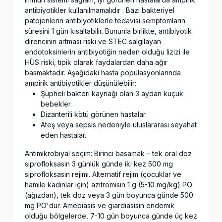
antibiyotikler kullanılmamalıdır . Bazı bakteriyel
patojenlerin antibiyotiklerle tedavisi semptomların
süresini 1 gün kısaltabilir. Bununla birlikte, antibiyotik
direncinin artması riski ve STEC salgılayan
endotoksinlerin antibiyotiğin neden olduğu lizizi ile
HÜS riski, tipik olarak faydalardan daha ağır
basmaktadır. Aşağıdaki hasta popülasyonlarında
ampirik antibiyotikler düşünülebilir:
Şüpheli bakteri kaynağı olan 3 aydan küçük
bebekler.
Dizanterili kötü görünen hastalar.
Ateş veya sepsis nedeniyle uluslararası seyahat
eden hastalar.
Antimikrobiyal seçim: Birinci basamak – tek oral doz
siprofloksasin 3 günlük günde iki kez 500 mg
siprofloksasin rejimi. Alternatif rejim (çocuklar ve
hamile kadınlar için) azitromisin 1 g (5-10 mg/kg) PO
(ağızdan), tek doz veya 3 gün boyunca günde 500
mg PO'dur. Amebiasis ve giardiasisin endemik
olduğu bölgelerde, 7-10 gün boyunca günde üç kez