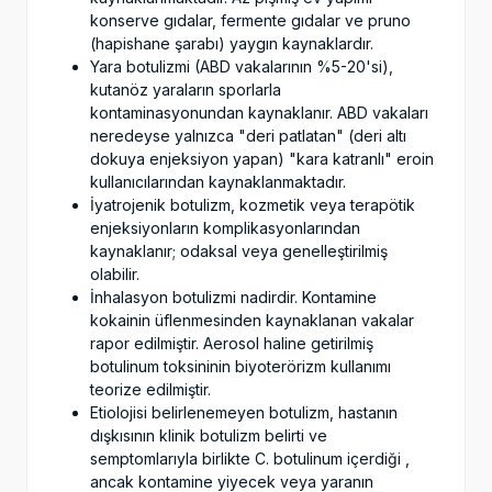
konserve gıdalar, fermente gıdalar ve pruno
(hapishane şarabı) yaygın kaynaklardır.
Yara botulizmi (ABD vakalarının %5-20'si),
kutanöz yaraların sporlarla
kontaminasyonundan kaynaklanır. ABD vakaları
neredeyse yalnızca "deri patlatan" (deri altı
dokuya enjeksiyon yapan) "kara katranlı" eroin
kullanıcılarından kaynaklanmaktadır.
İyatrojenik botulizm, kozmetik veya terapötik
enjeksiyonların komplikasyonlarından
kaynaklanır; odaksal veya genelleştirilmiş
olabilir.
İnhalasyon botulizmi nadirdir. Kontamine
kokainin üflenmesinden kaynaklanan vakalar
rapor edilmiştir. Aerosol haline getirilmiş
botulinum toksininin biyoterörizm kullanımı
teorize edilmiştir.
Etiolojisi belirlenemeyen botulizm, hastanın
dışkısının klinik botulizm belirti ve
semptomlarıyla birlikte C. botulinum içerdiği ,
ancak kontamine yiyecek veya yaranın