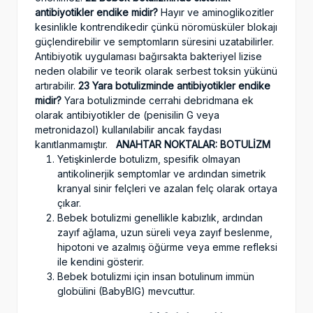
antibiyotikler endike midir?
Hayır ve aminoglikozitler
kesinlikle kontrendikedir çünkü nöromüsküler blokajı
güçlendirebilir ve semptomların süresini uzatabilirler.
Antibiyotik uygulaması bağırsakta bakteriyel lizise
neden olabilir ve teorik olarak serbest toksin yükünü
artırabilir.
23 Yara botulizminde antibiyotikler endike
midir?
Yara botulizminde cerrahi debridmana ek
olarak antibiyotikler de (penisilin G veya
metronidazol) kullanılabilir ancak faydası
kanıtlanmamıştır.
ANAHTAR NOKTALAR: BOTULİZM
Yetişkinlerde botulizm, spesifik olmayan
antikolinerjik semptomlar ve ardından simetrik
kranyal sinir felçleri ve azalan felç olarak ortaya
çıkar.
Bebek botulizmi genellikle kabızlık, ardından
zayıf ağlama, uzun süreli veya zayıf beslenme,
hipotoni ve azalmış öğürme veya emme refleksi
ile kendini gösterir.
Bebek botulizmi için insan botulinum immün
globülini (BabyBIG) mevcuttur.