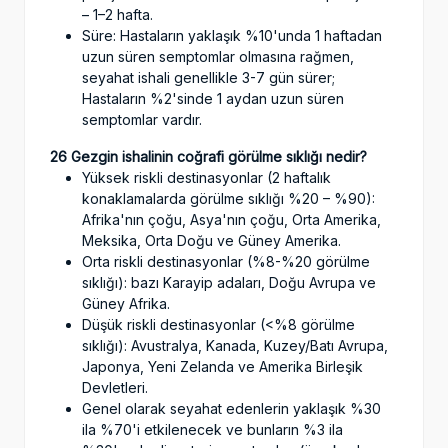
– 1–2 hafta.
Süre: Hastaların yaklaşık %10'unda 1 haftadan
uzun süren semptomlar olmasına rağmen,
seyahat ishali genellikle 3-7 gün sürer;
Hastaların %2'sinde 1 aydan uzun süren
semptomlar vardır.
26 Gezgin ishalinin coğrafi görülme sıklığı nedir?
Yüksek riskli destinasyonlar (2 haftalık
konaklamalarda görülme sıklığı %20 – %90):
Afrika'nın çoğu, Asya'nın çoğu, Orta Amerika,
Meksika, Orta Doğu ve Güney Amerika.
Orta riskli destinasyonlar (%8-%20 görülme
sıklığı): bazı Karayip adaları, Doğu Avrupa ve
Güney Afrika.
Düşük riskli destinasyonlar (<%8 görülme
sıklığı): Avustralya, Kanada, Kuzey/Batı Avrupa,
Japonya, Yeni Zelanda ve Amerika Birleşik
Devletleri.
Genel olarak seyahat edenlerin yaklaşık %30
ila %70'i etkilenecek ve bunların %3 ila