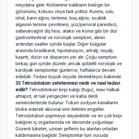
meydana gelir. Kontamine balıkların belirgin bir
görünümü, kokusu veya tadı yoktur. Kusma, sulu
ishal, karın ağrısı, terleme, baş ağrısı, sıcaklık
algısının tersine çevrilmesi, yüz/perioral parestezi,
sallanan/ağrılı diş hissi, ataksi ve koma gibi bir dizi
gastrointestinal ve nörolojik semptom, alımın
ardından saatler içinde başlar. Diğer bulgular
arasında bradikardi, hipotansiyon, artralji, miyalji,
kaşıntı, dizüri ve disparoni yer alır. Çoğu semptom
birkaç gün içinde düzelir; ancak şiddetli nörolojik ve
kardiyak semptomlar günlerce, haftalarca devam
edebilir. Tedavi büyük ölçüde destekleyici bakımdır.
33 Tetrodotoksin zehirlenmesi nedir ve nasıl tedavi
edilir?
Tetrodotoksin kirpi balığı (fugu), mavi halkalı
ahtapot, at nalı yengeçleri ve kaba derili
semenderlerde bulunur. Toksin sodyum kanallarını
bloke ederek aksonal sinir iletimini engeller.
Tetrodotoksin pişirmeye dayanıklıdır ve en çok kirpi
balığının iç organlarında ve derisinde yoğunlaşır.
Güvenli tüketim, uzman şeflerin bu alanları ortadan
kaldırmasına bağlıdır. Semptomlar tüm vücuda