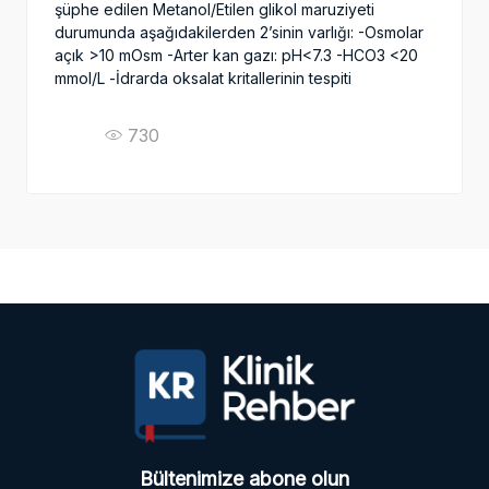
şüphe edilen Metanol/Etilen glikol maruziyeti
durumunda aşağıdakilerden 2’sinin varlığı: -Osmolar
açık >10 mOsm -Arter kan gazı: pH<7.3 -HCO3 <20
mmol/L -İdrarda oksalat kritallerinin tespiti
730
Bültenimize abone olun