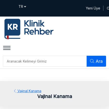
Yeni Üye
O
Ara
Vajinal Kanama
Vajinal Kanama