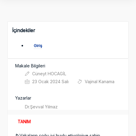
İçindekiler
Giriş
Makale Bilgileri
Cüneyt HOCAGİL
23 Ocak 2024 Salı
Vajinal Kanama
Yazarlar
Dr.Şevval Yılmaz
TANIM
🌀Vakaların çoğu iyi huylu etiyolojiye sahip