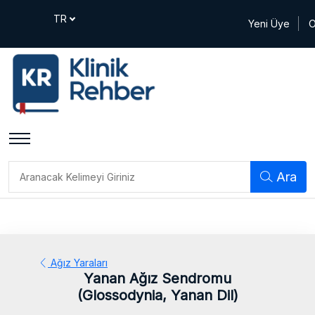
Yeni Üye
O
Ara
Ağız Yaraları
Yanan Ağız Sendromu
(Glossodynia, Yanan Dil)