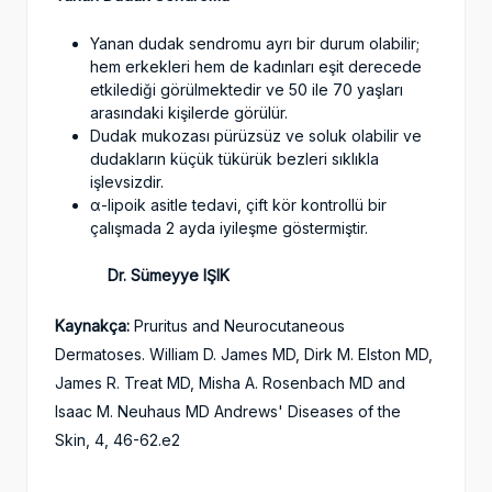
Yanan dudak sendromu ayrı bir durum olabilir;
hem erkekleri hem de kadınları eşit derecede
etkilediği görülmektedir ve 50 ile 70 yaşları
arasındaki kişilerde görülür.
Dudak mukozası pürüzsüz ve soluk olabilir ve
dudakların küçük tükürük bezleri sıklıkla
işlevsizdir.
α-lipoik asitle tedavi, çift kör kontrollü bir
çalışmada 2 ayda iyileşme göstermiştir.
Dr. Sümeyye IŞIK
Kaynakça:
Pruritus and Neurocutaneous
Dermatoses. William D. James MD, Dirk M. Elston MD,
James R. Treat MD, Misha A. Rosenbach MD and
Isaac M. Neuhaus MD Andrews' Diseases of the
Skin, 4, 46-62.e2