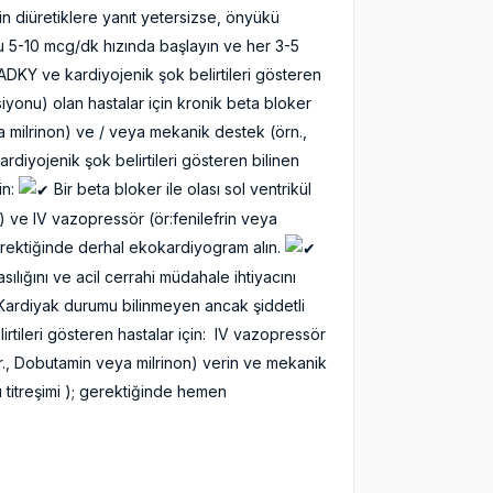
in diüretiklere yanıt yetersizse, önyükü
unu 5-10 mcg/dk hızında başlayın ve her 3-5
DKY ve kardiyojenik şok belirtileri gösteren
siyonu) olan hastalar için kronik beta bloker
ya milrinon) ve / veya mekanik destek (örn.,
kardiyojenik şok belirtileri gösteren bilinen
in:
Bir beta bloker ile olası sol ventrikül
a) ve IV vazopressör (ör:fenilefrin veya
erektiğinde derhal ekokardiyogram alın.
ılığını ve acil cerrahi müdahale ihtiyacını
Kardiyak durumu bilinmeyen ancak şiddetli
tileri gösteren hastalar için: IV vazopressör
(ör., Dobutamin veya milrinon) verin ve mekanik
ı titreşimi ); gerektiğinde hemen