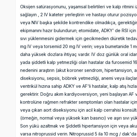
Oksijen satürasyonunu, yaşamsal belirtileri ve kalp ritmini
sağlayın , 2 IV kateter yerleştirin ve hastayı oturur pozi
veya NIV başka şekilde kontrendike olmadıkça, gerektiği
ekipmanını hazır bulundurun; etomidate, ADKY’ de RSI için i
sıvı yüklenmesini gidermek için gecikmeden diüretik tedavi
mg IV veya torsemid 20 mg IV verin; veya bumetanide 1 mg 
daha yüksek dozlara ihtiyaç vardır. IV doz günlük oral ida
yada şiddetli kalp yetmezliği olan hastalar da furosemid 1
nedenini araştırın (akut koroner sendrom, hipertansiyon, ari
diseksiyonu, sepsis, böbrek yetmezliği, anemi veya ilaçlar
ventrikül hızına sahip ADKY ve AF'li hastalar, kalp atış hızlar
gerektirir. Doğru akım kardiyoversiyon, yeni başlayan AF v
kontrolüne rağmen refrakter semptomları olan hastalar için 
veya çıkan aort diseksiyonu için acil kalp cerrahisi konsül
(örneğin, normal veya yüksek kan basıncı) ve aşırı sıvı yükl
Son yükü azaltmak ve Şiddetli hipertansiyon için veya akut a
varsa nitroprussid verin. Nitroprussid 5 ila 10 mcg / dak'd