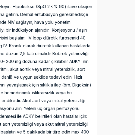
 izleyin. Hipoksikse (SpO 2 <% 90) ilave oksijen
syona getirin. Derhal entübasyon gerekmedikçe
nde NIV sağlayın; hava yolu yönetim
yi bir indüksiyon ajanıdır. Konjesyonu / aşırı
sini başlatın: IV loop diüretik furosemid 40
IV. Kronik olarak diüretik kullanan hastalarda
me dozun 2,5 katı olmalıdır Böbrek yetmezliği
60- 200 mg dozuna kadar çıkılabilir ADKY’ nin
tmi, akut aortik veya mitral yetersizlik, aort
 dahil) ve uygun şekilde tedavi edin. Hızlı
ını yavaşlatmak için sıklıkla ilaç (örn. Digoksin)
e hemodinamik istikrarsızlık veya hız
endikedir. Akut aort veya mitral yetersizliği
tasyonu alın. Yeterli uç organ perfüzyonu
enmesi ile ADKY belirtileri olan hastalar için:
ort yetersizliği veya akut mitral yetersizliği
a başlatın ve 5 dakikada bir titre edin max 400