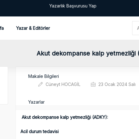
Yazarlık Başvurusu Yap
fa
Yazar & Editörler
Akut dekompanse kalp yetmezliği (
Makale Bilgileri
Cüneyt HOCAGİL
23 Ocak 2024 Salı
Yazarlar
Akut dekompanse kalp yetmezliği (ADKY):
Acil durum tedavisi