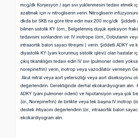
mcg/dk Konjesyon / aşırı sıvı yüklenmesini tedavi etmek iç
azaltmak için ıv nitrogliserin verin. Nitrogliserin infüzyon
dkda bir SKB na göre titre edin max:200 mcg/dk Şiddetli A
bilinen sistolik KY (örn., Belgelenmiş düşük ejeksiyon frak
tedavisini sonlandırın ve: IV inotrope (örn., Dobutamin ve
intraaortik balon sayacı titreşimi ) verin. Şiddetli ADKY ve 
diyastolik KY (yani korunmuş sistolik işlevi) olan hastalar iç
çıkış tıkanıklığını tedavi edin IV sıvı (pulmoner ödem yoks
norepinefrin) verin, inotrop veya vazodilatör vermeyin G
Akut mitral veya aort yetersizliği veya aort diseksiyonu olas
değerlendirin. Gerektiğinde derhal ekokardiyogram alın. 
ADKY (yani pulmoner ödem) ve hipotansiyon veya şok belir
(ör., Norepinefrin) ile birlikte veya tek başına IV inotrop 
destek ihtiyacını değerlendirin (ör., intraaortik balon sayac
ekokardiyogram alın.