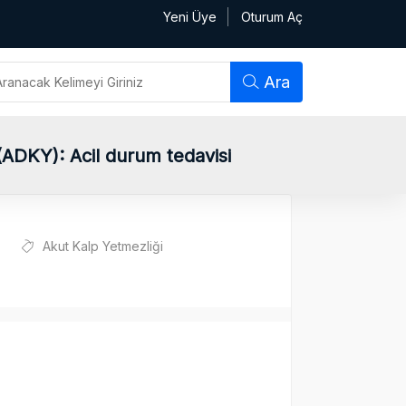
Yeni Üye
Oturum Aç
Ara
ADKY): Acil durum tedavisi
Akut Kalp Yetmezliği