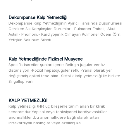
Dekompanse Kalp Yetmezliği
Dekompanse Kalp Yetmezliğinin Ayırıcı Tanısında Düşünülmesi
Gereken Sık Karşılaşılan Durumlar:- Pulmoner Emboli,-Akut
Astım- Pnömoni,- Kardiyojenik Olmayan Pulmoner Ödem (Örn.
Yetişkin Solunum Sıkıntı
Kalp Yetmezliğinde Fiziksel Muayene
Spesifik işaretler şunları içerir:-Belirgin juguler venöz
distansiyon -Pozitif hepatojugüler reflü -Yanal olarak yer
değiştirmiş apikal tepe atım -Sistolik kalp yetmezliği ile birlikte
S₃ gallop varlı
KALP YETMEZLİĞİ
Kalp yetmezliği (HF) üç bileşenle tanımlanan bir klinik
sendromdur:Yapısal veya fonksiyonel kardiyovasküler
anormallikler ,bu anormalliklere bağlı olarak artan
intrakardiyak basınçlar veya azalmış kal