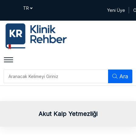
Yeni Üye
O
Ara
Akut Kalp Yetmezliği