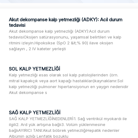
Akut dekompanse kalp yetmezliği (ADKY): Acil durum
tedavisi
Akut dekompanse kalp yetmezliği (ADKY):Acil durum
tedavisiOksijen satürasyonunu, yaşamsal belirtileri ve kalp
ritmini izleyin.Hipoksikse (SpO 2 &lt;% 90) ilave oksijen
sağlayın , 2 IV kateter yerleşti
SOL KALP YETMEZLİĞİ
Kalp yetmezliği esas olarak sol kalp patolojilerinden (örn.
mitral kapakçık veya aort kapağı hastalıkları)kaynaklanır.Sol
kalp yetmezliği pulmoner hipertansiyonun en yaygın nedenidir
Akut dekompanse s
SAĞ KALP YETMEZLİĞİ
SAĞ KALP YETMEZLİĞİNEDENLERİ:1. Sağ ventrikül myokardı ile
ilgili2. Ard yük artışına bağlı3. Volüm yüklenmesine
bağlıAYIRICI TANI:Akut böbrek yetmezliğiHepatik nedenler
Albümin azlığı Lenfatik bozuklu