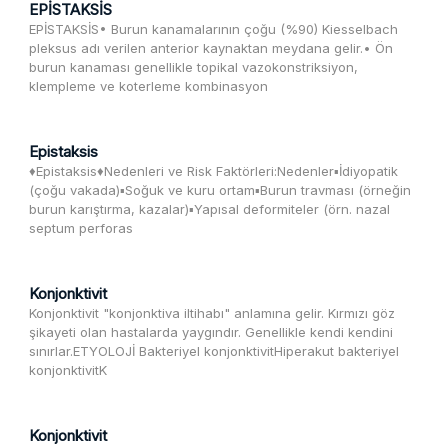
EPİSTAKSİS
Psikiyatrik Aciller
EPİSTAKSİS• Burun kanamalarının çoğu (%90) Kiesselbach
pleksus adı verilen anterior kaynaktan meydana gelir.• Ön
Pulmoner Aciller
burun kanaması genellikle topikal vazokonstriksiyon,
klempleme ve koterleme kombinasyon
Romatolojik Aciller
Sıvı Elektrolit / Asit Baz
Epistaksis
Toksikolojik Aciller
♦️Epistaksis♦️Nedenleri ve Risk Faktörleri:Nedenler▪️İdiyopatik
(çoğu vakada)▪️Soğuk ve kuru ortam▪️Burun travması (örneğin
Travma Acilleri
burun karıştırma, kazalar)▪️Yapısal deformiteler (örn. nazal
septum perforas
Üriner Sistem Acilleri
Vasküler Aciller
Konjonktivit
Konjonktivit "konjonktiva iltihabı" anlamına gelir. Kırmızı göz
şikayeti olan hastalarda yaygındır. Genellikle kendi kendini
sınırlar.ETYOLOJİ Bakteriyel konjonktivitHiperakut bakteriyel
konjonktivitK
Konjonktivit