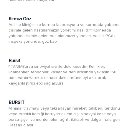
Kırmızı Göz
Acil tıp kliniğimize kornea laserasyonu ve korneada yabancı
cisimle gelen hastalarımızın yönetimi nasıldır? Korneada
yabancı cisimle gelen hastalarımızın yönetimi nasıldır?Göz
inspeksiyonunda, göz kap
Bursit
◽️TANIMBursa sinoviyal sıvı ile dolu kesedir- Kemikler,
ligamentler, tendonlar, kaslar ve deri arasında yaklaşık 150
adet vardırHareket esnasındaki sürtünmeyi azaltarak
kayganlaştırıcı etki sağlarBurs
BURSİT
Minimal travmayı veya tekrarlayan hareketi takiben, tendonu
veya çıkıntılı kemiği koruyan eklem dışı sinovyal kese veya
bursa şişer ve muhtemelen ağrılı, iltihaplı ve dalgalı hale gelir.
Hassas olabil