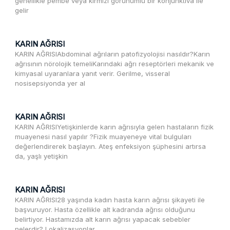
genellikle pembe veya kırmızı görünümlü bir konjunktiva ile
gelir
KARIN AĞRISI
KARIN AĞRISIAbdominal ağrıların patofizyolojisi nasıldır?Karın
ağrısının nörolojik temeliKarındaki ağrı reseptörleri mekanik ve
kimyasal uyaranlara yanıt verir. Gerilme, visseral
nosisepsiyonda yer al
KARIN AĞRISI
KARIN AĞRISIYetişkinlerde karın ağrısıyla gelen hastaların fizik
muayenesi nasıl yapılır ?Fizik muayeneye vital bulguları
değerlendirerek başlayın. Ateş enfeksiyon şüphesini artırsa
da, yaşlı yetişkin
KARIN AĞRISI
KARIN AĞRISI28 yaşında kadın hasta karın ağrısı şikayeti ile
başvuruyor. Hasta özellikle alt kadranda ağrısı olduğunu
belirtiyor. Hastamızda alt karın ağrısı yapacak sebebler
nelerdir? Lokalizasyonlar