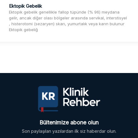
Ektopik Gebelik
Ektopik gebelik genellikle fallop tüpünde (% 96) meydana
gelir, ancak diğer olası bölgeler arasında servikal, interstisyel
, histerotomi (sezaryen) skarı, yumurtalık veya karın bulunur
Ektopik gebeliğ
Bültenimize abone olun
Son paylaşılan yazılardan ilk siz haberdar olun.