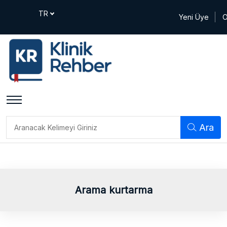
Yeni Üye
O
Ara
Arama kurtarma