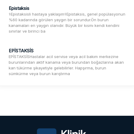
Epistaksis
‍⚕️Epistaksisli hastaya yaklaşım‍⚕️Epistaksis, genel popülasyonun
%60 kadarında görülen yaygın bir sorundur.Ön burun
kanamaları en yaygın olanıdır. Büyük bir kısmı kendi kendini
sınırlar ve birinci ba
EPİSTAKSİS
EPİSTAKSİSHastalar acil servise veya acil bakım merkezine
burunlarından aktif kanama veya burundan boğazlarına akan
kan tükürme şikayetiyle gelebilirler. Hapşırma, burun
sümkürme veya burun karıştırma