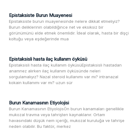
Epistaksiste Burun Muayenesi
Epistaksiste burun muayenesinde nelere dikkat etmeliyiz?
Burun deliklerinin olabildiğince net ve eksiksiz bir
görünümünü elde etmek önemlidir. İdeal olarak, hasta bir dişçi
koltuğu veya eşdeğerinde mua
Epistaksisli hasta ilaç kullanım öyküsü
Epistaksisli hasta ilaç kullanım öyküsüEpistaksisli hastadan
anamnez alırken ilaç kullanım öyküsünde neleri
sorgulamalıyız? Nazal steroid kullanımı var mı? intranazal
kokain kullanımı var mı? uzun sür
Burun Kanamasının Etiyolojisi
Burun Kanamasının EtiyolojisÖn burun kanamaları genellikle
mukozal travma veya tahrişten kaynaklanır. Ortam
havasındaki düşük nem içeriği, mukozal kuruluğa ve tahrişe
neden olabilir. Bu faktör, merkez