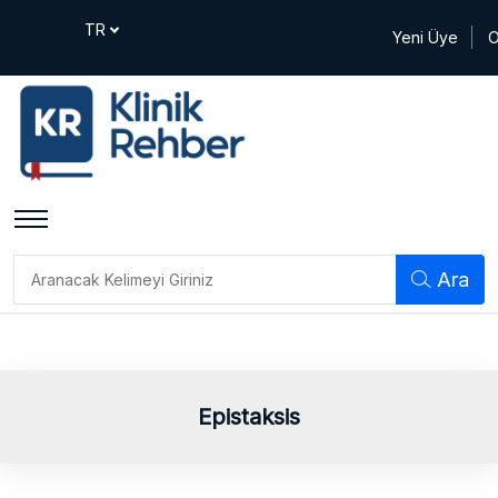
Yeni Üye
O
Ara
Epistaksis