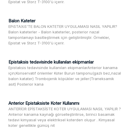
Epistat ve Storz T-3100'ü içerir.
Balon Kateter
EPiSTAXiS'TE BALON KATETER UYGULAMASI NASIL YAPILIR?
Balon kateterler - Balon kateterler, posterior nazal
tamponlamayı basitleştirmek için geliştirilmiştir. Örnekler,
Epistat ve Storz T-3100'ü içerir.
Epistaksis tedavisinde kullanılan ekipmanlar
Epistaksis tedavisinde kullanılan ekipmanlarAnterior kanama
için;Konservatif önlemler Koter Burun tamponu(gazlı bez,nazal
balon katater) Trombojenik köpükler ve jeller(Traneksamik
asit) Posterior kana
Anterior Epistaksiste Koter Kullanımı
ANTERİOR EPİSTAKSİSTE KOTER UYGULAMASI NASIL YAPILIR ?
Anterior kanama kaynağı görselleştirilirse, birinci basamak
tedavi kimyasal veya elektriksel koterden oluşur . Kimyasal
koter genellikle gümüş nit