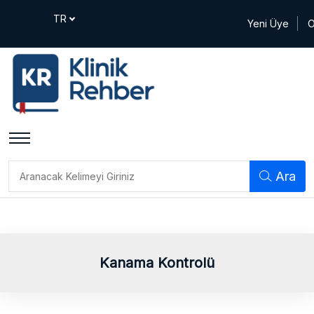
Yeni Üye
O
Ara
Kanama Kontrolü