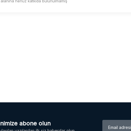
 alanına henüz katkıda bulunulmamış
enimize abone olun
laşılan yazılardan ilk siz haberdar olun.