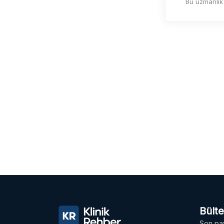
Bu uzmanlık
Bült
Son pay