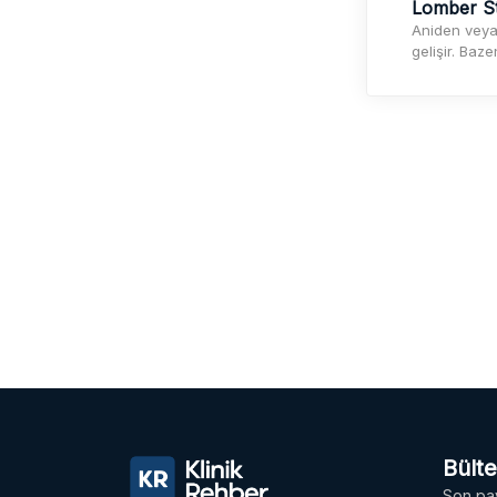
Lomber St
Aniden veya 
gelişir. Baze
Bült
Son pay