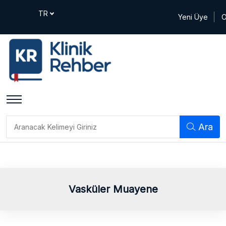
Yeni Üye
O
Ara
Vasküler Muayene